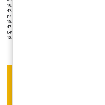
18.993175291530225 Egészségház parkoló:
47.6074944554063, 18.990757998867885 Óvoda
parkoló: 47.60749210075076,
18.991411094061238 Faluház parkoló:
47.6085116567103, 18.990590359448777
Levendulamező parkoló: 47.610767324226146,
18.985341150204672