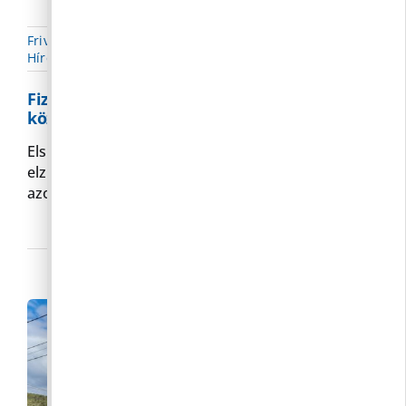
Frivaldszky Bernadett
|
2025. 04. 30.
|
Hírek
,
Közlekedéstervezés
,
Parkolás
Fizetős parkolást vezet be Pilisborosjenő a
közeljövőben
Első lépésként már a négynapos hétvégére
elzárjuk - jelenleg még csak - terelő szalaggal
azokat
Tovább»