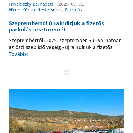
Frivaldszky Bernadett
|
2025. 09. 05.
|
Hírek
,
Közlekedéstervezés
,
Parkolás
Szeptembertől újraindítjuk a fizetős
parkolás tesztüzemét
Szeptembertől (2025. szeptember 5.) - várhatóan
az őszi szép idő végéig - újraindítjuk a fizetős
Tovább»