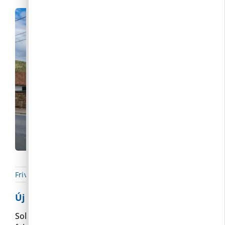
Frivaldszky Bernadett
|
2022. 05. 03.
|
Hírek
,
Parkolás
Új parkolási lehetőség a falu közepén
Sokszor okoz gondot a parkolóhelyek hiánya a