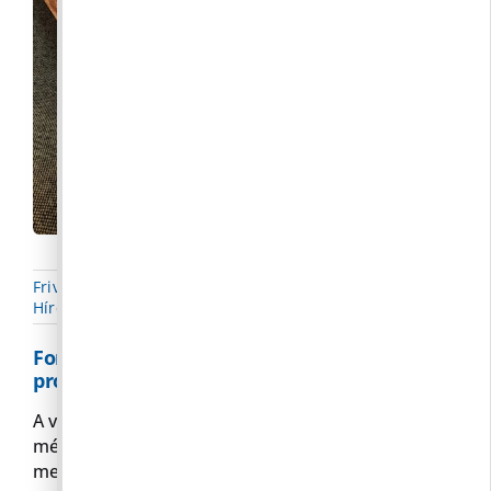
Frivaldszky Bernadett
|
2021. 01. 19.
|
Hírek
,
Közlekedéstervezés
,
Parkolás
Forgalomtechnikust vonunk be a parkolás
problémák megoldásába
A vonzó turisztikai területeken lévő településeken
még inkább kínzó gonddá vált a COVID
megjelenésével a
Tovább»