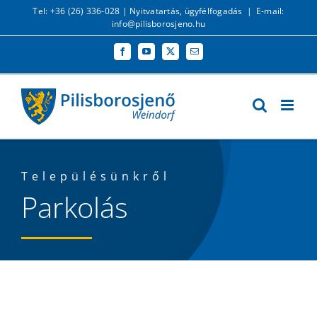
Kihagyás
Tel: +36 (26) 336-028 |
Nyitvatartás, ügyfélfogadás
|
E-mail:
info@pilisborosjeno.hu
Facebook
YouTube
X
Email:
Településünkről
Parkolás