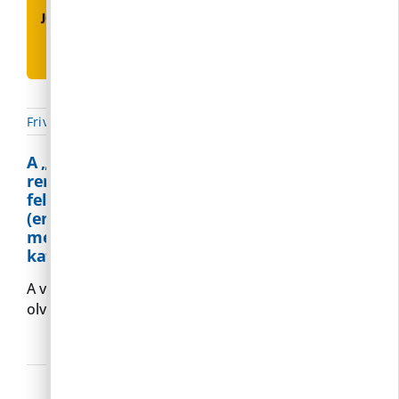
Frivaldszky Bernadett
|
2022. 05. 25.
|
Parkolás
A „Korlátozott várakozási övezetben” – a
rendeletben meghatározott kivételeken
felül – csak engedéllyel szabad várakozni
(engedélyek érvényessége visszavonásig
meghosszabbítva!). Részletekhez
kattintson!
A vonatkozó rendeletet a kék címre kattintva
olvashatja!