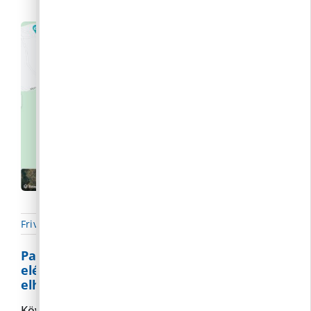
Frivaldszky Bernadett
|
2022. 05. 25.
|
Hírek
,
Parkolás
Parkolóhelyek a Google Maps-ban
elérhetőek! Képernyőfotón az
elhelyezkedésük:
Kövesbérci parkoló: 47.601889829237685,