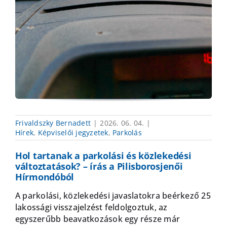
Frivaldszky Bernadett
|
2026. 06. 04.
|
Hírek
,
Képviselői jegyzetek
,
Parkolás
Hol tartanak a parkolási és közlekedési
változtatások? – írás a Pilisborosjenői
Hírmondóból
A parkolási, közlekedési javaslatokra beérkező 25
lakossági visszajelzést feldolgoztuk, az
egyszerűbb beavatkozások egy része már