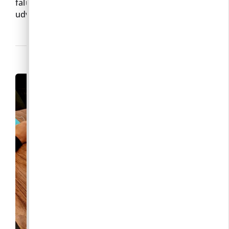
falu közepén, ezért a gondnokság felszámolta az
udvarán
Tovább»