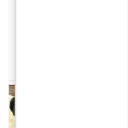
2097 Pilisborosjenő
Bányai Zsuzsa
Piliszöldjenő
A csoport oldalára helyben
(Pilisborosjenőn és környékén) készített,
állatokról, növényekről, természeti
jelenségekről, helyi zöldhÃ[...]