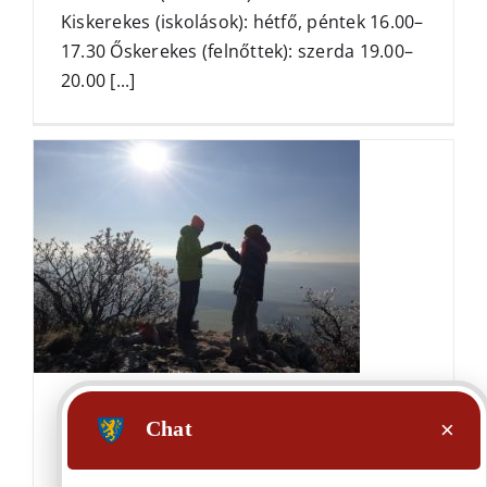
Kiskerekes (iskolások): hétfő, péntek 16.00–
17.30 Őskerekes (felnőttek): szerda 19.00–
20.00 [...]
Kevély körzés
-Közösség
,
Civil szervezet