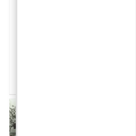
-Közösség
,
Civil szervezet
2097 Pilisborosjenő
Antal-Kővári Veronika
Pbj vegyék, vigyék ingyen csere
Ez a csoport azért jött létre, hogy a
Pilisborosjenőn élők egymás között el
tudják cserélni a már kinőtt ruhákat,
megunt tárgyakat. Itt[...]