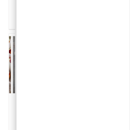
1/2 7-től este 8-ig. Spätlese Tánccsoport
próbái minden szerdán 6-7-ig . Párban
tánco[...]
Vegyél Jenőit Facebook
Csoport
-Közösség
,
Civil szervezet