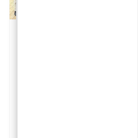
Sváb hagyományápoló
közösségek: dalkör és
táncsoport
-Közösség
,
Civil szervezet
2097 Pilisborosjenő
Perlinger Györgyi
Weindorfer Schwaben - Pilisborosjenői
Svábok
perlingergyorgyi@gmail.com
Singkreis Dalkör próbák minden kedden