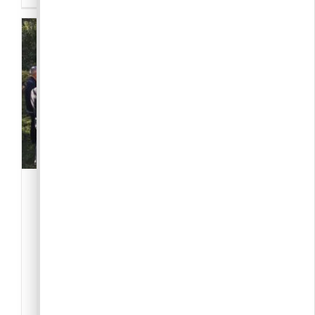
PBJ Kertészkedjünk
-Közösség
,
Civil szervezet
2097 Pilisborosjenő
PBJ Kertészkedjünk