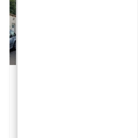
Pilisborosjenői Polgárőr
Egyesület
-Közösség
,
Civil szervezet
2097 Pilisborosjenő
+36703871720
Pilisborosjenői Polgárőr Egyesület