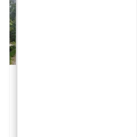
Pilisborosjenő Weindorf
Önkéntes Tűzoltó
Egyesület
-Közösség
,
Civil szervezet
2097 Pilisborosjenő Budai út hrsz 015/1
Heves László elnök