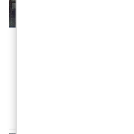
Pilisborosjenő képekben
-Közösség
,
Civil szervezet
2097 Pilisborosjenő
Pilisborosjenő képekben
Pilisborosjenővel kapcsolatos fényképek,
történetek (lehetőleg fényképpel)
feltöltését várjuk. Régi/új eseményekről,
hagyományok megj[...]