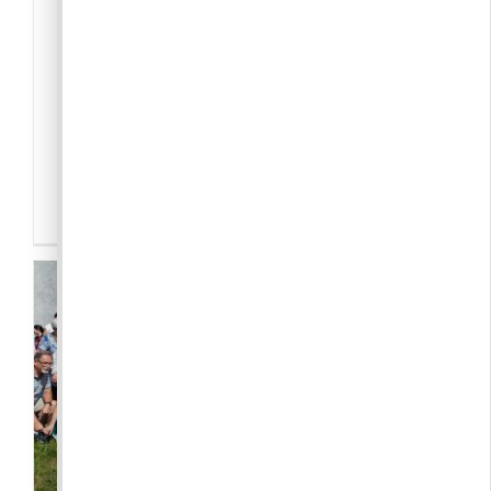
PBJ ÖTE
pbjote@gmail.com
elnök: Heves László, helyettes: Opor Csaba,
Szakmai mentor: Tasi Tamás Fontos
káresetnél a 112 általános segély hívó vagy
a 105 tűzoltósÃ[...]