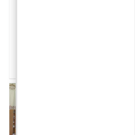
2097 Pilisborosjenő
Medveczki György és Gál Niki
Kevély kör
A kezdetek: Kilenc Kevély Kör Karácsony
Környékén , 2009-ben, egy soha nem látott
decemberi hidegben vágtunk neki az első
közös téli kör[...]