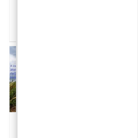
Főbb feladataink: -Vagyonvédelem -
Felügyelet -Értékvédelem -Rendvédelem -
Járőrözés -Forgalomirányitás -Életvédelem
Piliszöldjenő
-Közösség
,
Civil szervezet