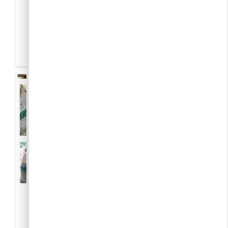
Ez a csoport a Pilisborosjenőn élő profi és
amatőr kertészeknek jött létre, abból a
célból, hogy egymás között tapasztalatot
cserél[...]
Pbj vegyék,vigyék-
ingyen/csere