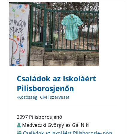
Családok az Iskoláért
Pilisborosjenőn
-Közösség
,
Civil szervezet
2097 Pilisborosjenő
Medveczki György és Gál Niki
Családok az Iskoláért Pilisborosje- nőn