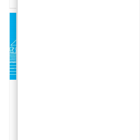
Ökokör Pilisborosjenő
-Közösség
,
Civil szervezet
2097 Pilisborosjenő
Ökokör Pilisborosjenő