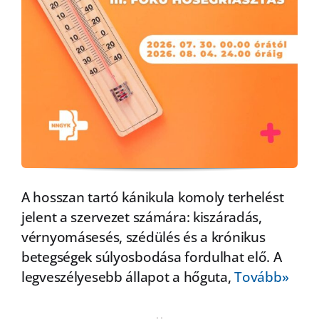
A hosszan tartó kánikula komoly terhelést
jelent a szervezet számára: kiszáradás,
vérnyomásesés, szédülés és a krónikus
betegségek súlyosbodása fordulhat elő. A
legveszélyesebb állapot a hőguta,
Tovább»