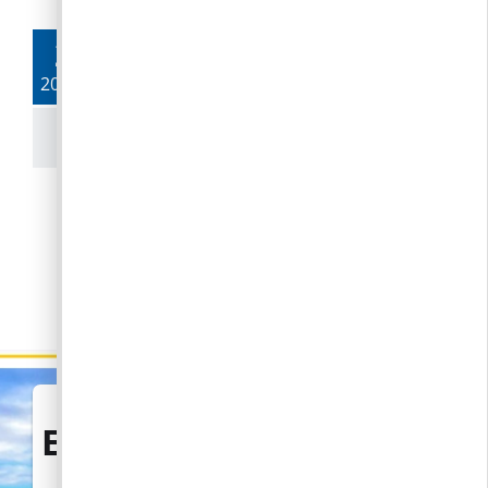
Tömöri Balázs polgármesteri
25.
videójegyzete – 2026. június 25.
2026. 06.
Aktuális hírek és események!
TOVÁBB AZ ÖSSZES HÍRRE
Eseménynaptár