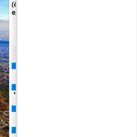
(önkormányzati, Faluház béli és
egyéb események)
2026
augusztus
h
k
s
c
p
s
v
1
2
3
4
5
6
7
8
9
•
•
•
10
11
12
13
14
15
16
•
•
•
•
•
•
•
•
•
•
•
•
•
•
•
•
•
17
18
19
20
21
22
23
•
•
•
•
•
•
•
•
•
•
•
•
•
•
•
•
•
24
25
26
27
28
29
30
•
•
•
•