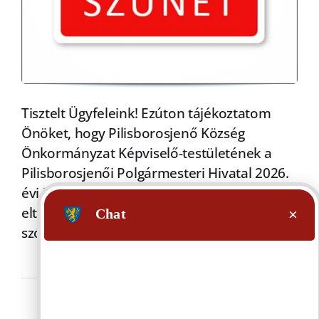
Tisztelt Ügyfeleink! Ezúton tájékoztatom
Önöket, hogy Pilisborosjenő Község
Önkormányzat Képviselő-testületének a
Pilisborosjenői Polgármesteri Hivatal 2026.
évi igazgatási szüneteinek és a szokásostól
eltérő munkarendjének elrendeléséről
szóló 16/2025.
Tovább»