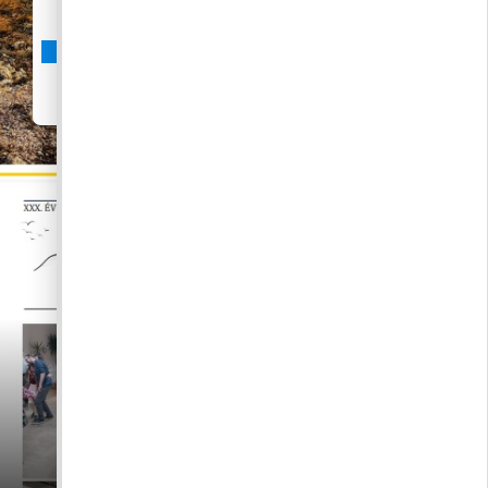
31
•
A Pilisborosjenői Hírmondó
letöltése pdf formátumban