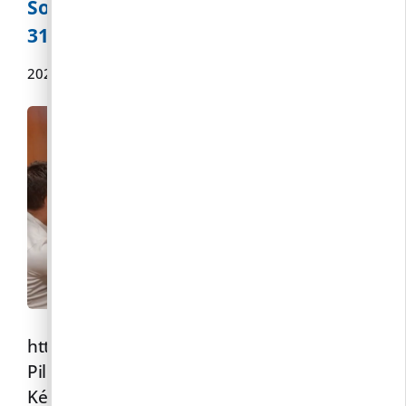
Soron kívüli testületi ülés – 2026. július
31.
2026.07.31.
https://youtu.be/mFi_va2JnG8
Pilisborosjenő Község Önkormányzatának
Képviselő-testülete a mai napon soron