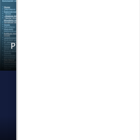
Pilisborosjenő Önkormányzata
régi honlap