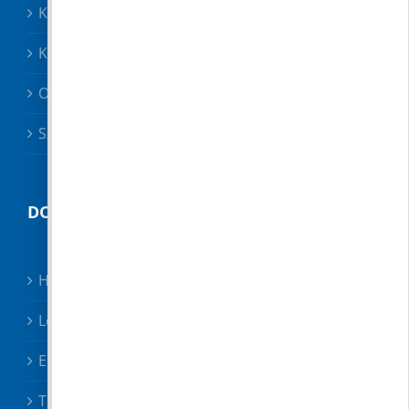
Közösségek
Közszolgáltatók, közbiztonság
Oktatás
Szociális ügyek
DOKUMENTUMTÁR
Hirdetmények
Letölthető nyomtatványok
Előterjesztések
Testületi határozatok