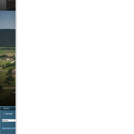
Lazareth rendezési terve és
adategyeztető űrlap