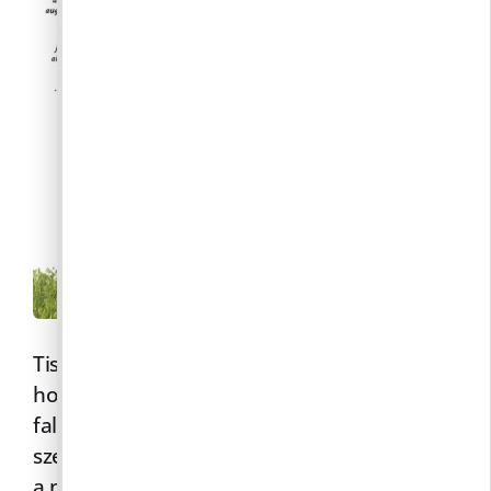
Tisztelt Lakosok! Tájékoztatjuk Önöket, hogy
holnaptól a közterület-felügyelő megkezdi a
falu folyamatos ellenőrzését parlagfű
szempontjából. A bejárások célja, hogy még
a növény virágzása és a
Tovább»