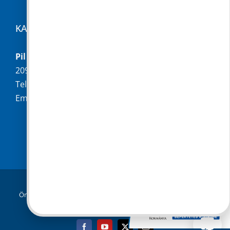
KAPCSOLAT
Pilisborosjenő Község Önkormányzata
2097 Pilisborosjenő, Fő u. 16.
Telefon:
+36 (26) 336-028
Email:
hivatal@pilisborosjeno.hu
© Copyright 2019 -
2026 |
Pilisborosjenő
Önkormányzata
|
Adatkezelési tájékoztató
| Minden jog
fenntartva
Facebook
YouTube
X
Email: