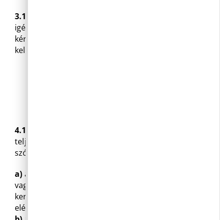
3.11
A nem egyértelmű vagy nem kellően konkrét
igényt – melynek elbírálása a jegyző feladata – a
kérelmet benyújtónak pontosítás céljából vissza
kell juttatni.
4. A KÖZÉRDEKŰ ADATOKRA
VONATKOZÓI IGÉNYEK TELJESÍTÉSE
4.1
Az igényeket elsődlegesen írásban kell
teljesíteni. Az előterjesztett igényt akkor lehet
szóban teljesíteni, ha
a)
az igényelt adat az Önkormányzat honlapján
vagy más módon jogszerűen már nyilvánosságra
került, és az így, az igénylőnek írásos formában is
elérhető;
b)
az igénylő szóban kéri a választ;