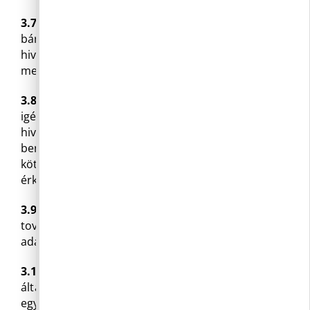
3.7
A szóban előterjesztett igény a Hivatal
bármely dolgozójánál beterjeszthető, melyet a
hivatal dolgozója írásba foglal a Szabályzat
mellékletét képző igénybejelentő lap kitöltésével.
3.8
A közérdekű adat megismerésére irányuló
igényeket elektronikus úton a
hivatal@pilisborosjeno.hu e-mail címre lehet
benyújtani. A Hivatal minden dolgozója
köteles a Hivatal bármely más e-mail címére
érkezett igényt ezen e-mail címre továbbítani.
3.9
A beérkezett igényeket ki kell nyomtatni és
továbbítani kell a jegyző részére, aki kijelöli az
adatszolgáltatásra köteles dolgozót.
3.10
. Az adatigényló igénylésében köteles az
általa igényelt közérdekű adatot (adatokat)
egyértelműen és konkrétan megjelölni.