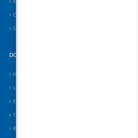
Közszolgáltatók, közbiztonság
Oktatás
Szociális ügyek
DOKUMENTUMTÁR
Hirdetmények
Letölthető nyomtatványok
Előterjesztések
Testületi határozatok
Rendeletek