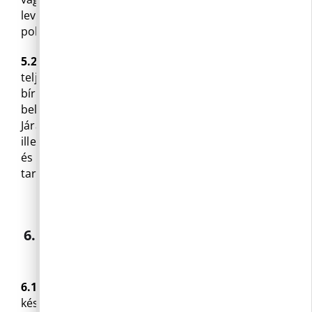
levelezési címét közölte- elektronikus úton a
polgármester, illetve a jegyző értesíti az igénylőt.
5.2
A közérdekű adat megismerése iránti igény
teljesítésének megtagadása esetén a válasznak a
bírósági jogorvoslatra vonatkozó tájékoztatást –
beleértve az eljáró bíróság (Budakörnyéki
Járásbíróság) megnevezését, valamint a per
illetékmentes voltát – és a Nemzeti Adatvédelmi
és Információszabadság Hatóságra hivatkozást is
tartalmaznia kell.
6. ADATSZOLGÁLTATÁSÉRT FIZETENDŐ
KÖLTSÉGTÉRÍTÉS
6.1
A különféle adathordozókon történő másolat
készítéséért főszabály szerint költségtérítést nem