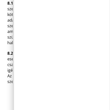
8.1
A közzétett adatok megismerése
személyazonosító adatok közléséhez nem
köthető. Az elektronikusan közzétett közérdekű
adatokhoz történő hozzáférés biztosításához
személyes adat csak annyiban kezelhető,
amennyiben az technikailag elengedhetetlenül
szükséges, a személyes adatokat ez követően
haladéktalanul törölni kell.
8.2
Igénylés alapján történő adatszolgáltatás
esetén az adatigénylő személyazonosító adatai
csak annyiban kezelhetők, amennyiben az az
igény teljesítéséhez elengedhetetlenül szükséges.
Az igény teljesítését követően az igénylő
személyes adatait haladéktalanul törölni kell.
9. ZÁRÓ RENDELKEZÉSEK