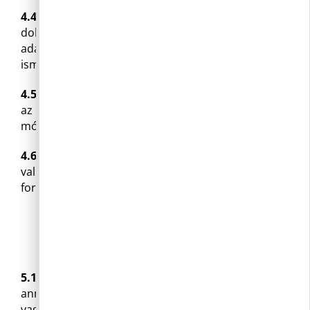
4.4
Ha a közérdekű adatot tartalmazó
dokumentum az igénylő által meg nem ismerhető
adatot is tartalmaz, a másolaton a meg nem
ismerhető adatot felismerhetetlenné kell tenni.
4.5
Az adatigénylésnek közérthető formában és
az igénylő által kíván technikai eszközzel, illetve
módon kell eleget tenni.
4.6
Az adatigénylést nem lehet elutasítani arra
való hivatkozással, hogy annak közérthető
formában nem lehet eleget tenni.
5. AZ IGÉNYLÉS MEGTAGADÁSA
5.1
Az igény teljesítésének megtagadásáról,
annak indokaival együtt, 8 napon belül írásban
vagy- amennyiben az igénylő elektronikus