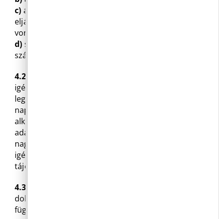
c)
az igény az Önkormányzat, illetve a Hivatal
eljárására, az alkalmazott jogszabályokra
vonatkozó általános tájékoztatással teljesíthető;
d)
szóban azonnal teljesíthető és az igénylő
számára kielégítő.
4.2
A közérdekű adat megismerésére irányuló
igényt az igény tudomására jutását követő
legrövidebb idő alatt, legfeljebb azonban 15
napon belül teljesíteni kell. A határidő egy
alkalommal 15 nappal meghosszabbítható, ha az
adatigénylés jelentős terjedelmű, illetve
nagyszámú adatra vonatkozik. Erről az igénylőt az
igény kézhezvételét követő 8 napon belül
tájékoztatni kell.
4.3
Az adatokat tartalmazó dokumentumról vagy
dokumentumrészről, annak tárolási módjától
függetlenül az igénylő másolatot kaphat.