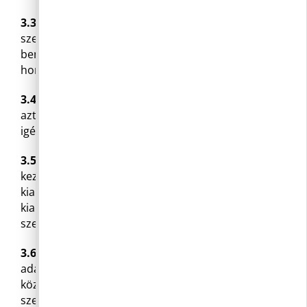
3.3
Az igénybejelentő lap a Hivatal bármely
szervezeti egységénél igényelhető és
benyújtható, valamint az önkormányzat
honlapjáról (www.pilisborosjeno.hu) is letölthető.
3.4
Az adatszolgáltatást akkor is teljesíteni kell, ha
azt nem az igénybejelentő lap kitöltésével
igényelték.
3.5
A benyújtott igényeket az igényelt adatokat
kezelő köztisztviselő, tisztségviselő teljesíti, a
kiadmányozásra a mindenkor érvényes
kiadmányozási szabályzatokban foglalt előírások
szerint kerül sor.
3.6
Az igénybejelentő lapot a jegyző továbbítja az
adatszolgáltatásra jogosult illetőleg az köteles
köztisztviselőnek az iratkezelési szabályok
szerint.