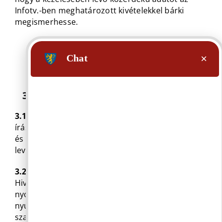
Infotv.-ben meghatározott kivételekkel bárki
megismerhesse.
3. A KÖZÉRDEKŰ ADATOK IGÉNYLÉSE
3.1
Közérdekű adatot bárki igényelhet szóban,
írásban vagy elektronikus úton az Önkormányzat
és a Hivatal elérhetőségeit (telefon, fax, e-mail,
levelezési cím) igénybe véve.
3.2
Az adatkérő igényét fő szabályként írásban, a
Hivatal által e célra rendszeresített
nyomtatványon – igénybejelentő lap kitöltésével –
nyújthatja be, mely igénybejelentő lap jelen
szabályzat 1. számú mellékletét képezi.