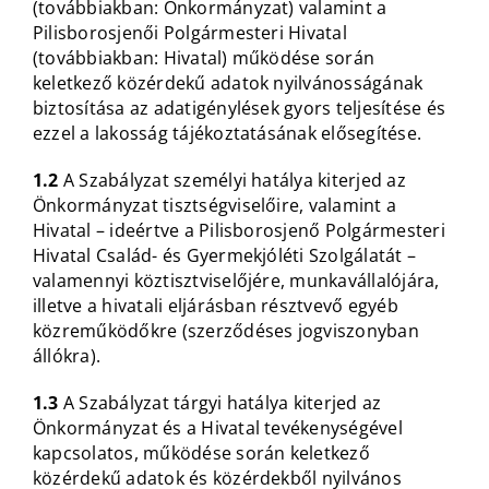
(továbbiakban: Önkormányzat) valamint a
Pilisborosjenői Polgármesteri Hivatal
(továbbiakban: Hivatal) működése során
keletkező közérdekű adatok nyilvánosságának
biztosítása az adatigénylések gyors teljesítése és
ezzel a lakosság tájékoztatásának elősegítése.
1.2
A Szabályzat személyi hatálya kiterjed az
Önkormányzat tisztségviselőire, valamint a
Hivatal – ideértve a Pilisborosjenő Polgármesteri
Hivatal Család- és Gyermekjóléti Szolgálatát –
valamennyi köztisztviselőjére, munkavállalójára,
illetve a hivatali eljárásban résztvevő egyéb
közreműködőkre (szerződéses jogviszonyban
állókra).
1.3
A Szabályzat tárgyi hatálya kiterjed az
Önkormányzat és a Hivatal tevékenységével
kapcsolatos, működése során keletkező
közérdekű adatok és közérdekből nyilvános