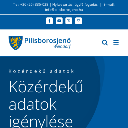
Kihagyás
Tel: +36 (26) 336-028 |
Nyitvatartás, ügyfélfogadás
|
E-mail:
info@pilisborosjeno.hu
Facebook
YouTube
X
Email:
Közérdekű adatok
Közérdekű
adatok
igénylése