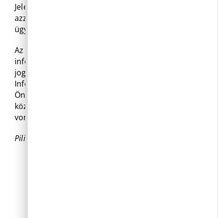
Jelen szabályzat 2021. 09. 13. napján lép hatályba
azzal, hogy rendelkezéseit a folyamatban lévő
ügyekben is alkalmazni kell.
Az Információs önrendelkezési jogról és az
információszabadságról szóló magasabb szintű
jogszabályt valami a Nemzeti Adatvédelmi és
Információszabadság Hatóság előírásait tekinti az
Önkormányzat irányadónak a kötelezően
közzéteendő adatok nyilvánosságra hozatalának
vonatkozásában.
Pilisborosjenő, 2021.09.10.