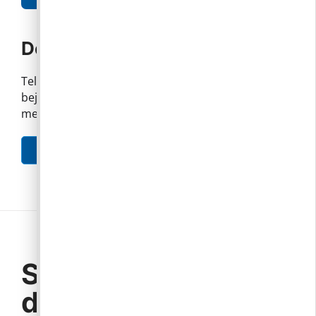
Dokumentumok
Telepengedély, illetve a telep létesítésének
bejelentése, adatváltozás bejelentése,
megszüntetése
ENGEDÉLYKÉRELEM
Szükséges okiratok,
dokumentumok