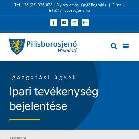
Kihagyás
Tel: +36 (26) 336-028 |
Nyitvatartás, ügyfélfogadás
|
E-mail:
info@pilisborosjeno.hu
Facebook
YouTube
X
Email:
Igazgatási ügyek
Ipari tevékenység
bejelentése
Tartalom