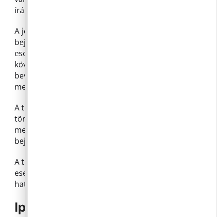
írásban köteles bejelenteni a jegyzőnek.
A jegyző az adatváltozást a nyilvántartásba
bejegyzi. Telepengedély-köteles tevékenység
esetén a jegyző a nyilvántartásba való bejegyzést
követően, a korábban kiadott telepengedély
bevonásával egyidejűleg a módosított adatoknak
megfelelő telepengedélyt ad ki.
A telep használatára jogosult személyében
történő változás esetén a változást, annak
megfelelő igazolása mellett az új jogosult köteles
bejelenteni.
A telepen folytatott ipari tevékenység változása
esetén az új tevékenység tekintetében az eljáró
hatóság engedélyezési eljárás folytat le.
Ipari tevékenység