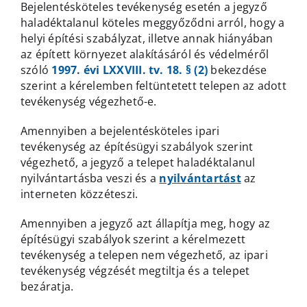
Bejelentésköteles tevékenység esetén a jegyző
haladéktalanul köteles meggyőződni arról, hogy a
helyi építési szabályzat, illetve annak hiányában
az épített környezet alakításáról és védelméről
szóló
1997. évi LXXVIII. tv. 18. § (2)
bekezdése
szerint a kérelemben feltüntetett telepen az adott
tevékenység végezhető-e.
Amennyiben a bejelentésköteles ipari
tevékenység az építésügyi szabályok szerint
végezhető, a jegyző a telepet haladéktalanul
nyilvántartásba veszi és a
nyilvántartást
az
interneten közzéteszi.
Amennyiben a jegyző azt állapítja meg, hogy az
építésügyi szabályok szerint a kérelmezett
tevékenység a telepen nem végezhető, az ipari
tevékenység végzését megtiltja és a telepet
bezáratja.