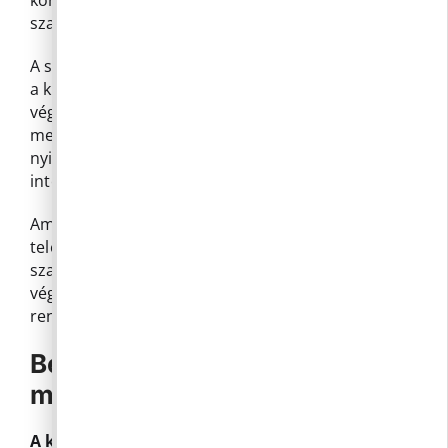
szakhatóságok állásfoglalását.
A szakhatósági állásfoglalás alapján, amennyiben
a kérelmezett telepengedély-köteles tevékenység
végezhető a telepen, a jegyző a telepengedély
megadásával egyidejűleg a telepet
nyilvántartásba veszi és a
nyilvántartást
az
interneten közzéteszi.
Amennyiben a telepen végezni kívánt
telepengedély-köteles tevékenység – a
szakhatósági állásfoglalás alapján – nem
végezhető, a jegyző a kérelem elutasításáról
rendelkezik.
Bejelentés benyújtásának a
módja
A kérelem formanyomtatványon adandó be!