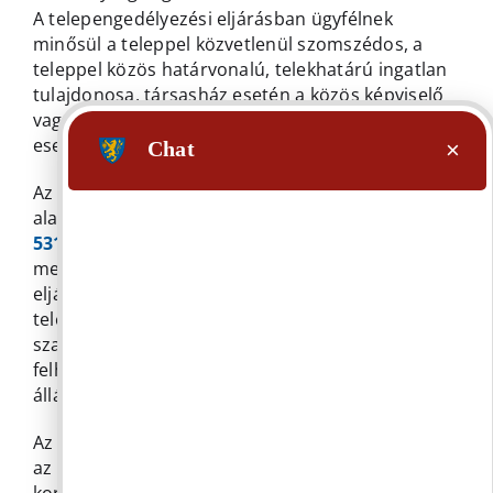
A telepengedélyezési eljárásban ügyfélnek
minősül a teleppel közvetlenül szomszédos, a
teleppel közös határvonalú, telekhatárú ingatlan
tulajdonosa, társasház esetén a közös képviselő
vagy az intézőbizottság elnöke, lakásszövetkezet
esetén az elnök.
Az egyes közérdeken alapuló kényszerítő indok
alapján eljáró szakhatóságok kijelöléséről szóló
531/2017. (XII. 29.) Korm. rendeletben
meghatározott szakkérdésben az ügyfélnek az
eljárás megindítása előtt benyújtott kérelmére a
telepengedélyezési eljárás tekintetében
szakhatóságként kijelölt hatóság 6 hónapig
felhasználható, előzetes szakhatósági
állásfoglalást ad ki.
Az előzetes szakhatósági állásfoglalás hiányában
az eljárás során a jegyző beszerzi a fenti
kormányrendelet 1. mellékletében megjelölt