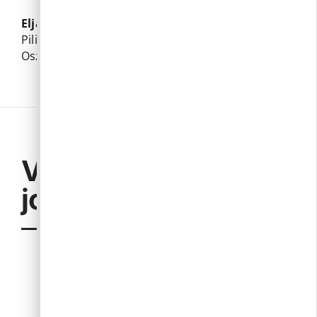
Eljáró szervezeti egység:
Pilisborosjenői Polgármesteri Hivatal, Igazgatási
Osztály
Vonatkozó
jogszabályok
a telepengedély, illetve a telep létesítésének
bejelentése alapján gyakorolható egyes