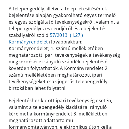
A telepengedély, illetve a telep létesítésének
bejelentése alapján gyakorolható egyes termelő
és egyes szolgáltató tevékenységekről, valamint a
telepengedélyezés rendjéről és a bejelentés
szabályairól szóló
57/2013. (II.27.)
Kormányrendelet
(továbbiakban:
Kormányrendelet) 1. számú mellékletében
meghatározott ipari tevékenységek a tevékenység
megkezdésére irányuló szándék bejelentését
követően folytathatók. A Kormányrendelet 2.
számú mellékletében meghatározott ipari
tevékenységeket csak jogerős telepengedély
birtokában lehet folytatni.
Bejelentéshez kötött ipari tevékenység esetén,
valamint a telepengedély kiadására irányuló
kérelmet a kormányrendelet 3. mellékletben
meghatározott adattartalmú
formanyomtatványon, elektronikus úton kell a