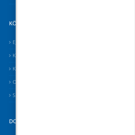
KÖZÉRDEKŰ
Egészségügy összes
Közösségek
Közszolgáltatók, közbiztonság
Oktatás
Szociális ügyek
DOKUMENTUMTÁR