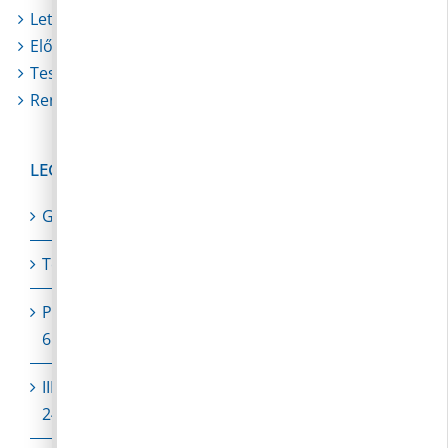
Letölthető nyomtatványok
Előterjesztések
Testületi határozatok
Rendeletek
LEGUTÓBBI BEJEGYZÉSEK
Gyermekorvosi szabadságolás
Technikai szünet
Polgármesteri videójegyzet – 2026. augusztus
6.
III. fokú hőségriasztás augusztus 7. (péntek)
24:00-ig meghosszabbítva