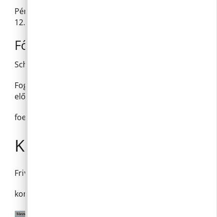
Pénztári órák: hétfő: 13.00-16.00, szerda: 9.00-
12.00 és 13.00-14.00.
Főépítész
Schönstein Vanda
Fogadóóra: minden héten szerdán 13.00–15.00
előzetes online időpontfoglalás szerint
foepitesz@pilisborosjeno.hu
Kommunikációs vezető
Frivaldszky Bernadett
kommunikacio
@pilisborosojeno.hu