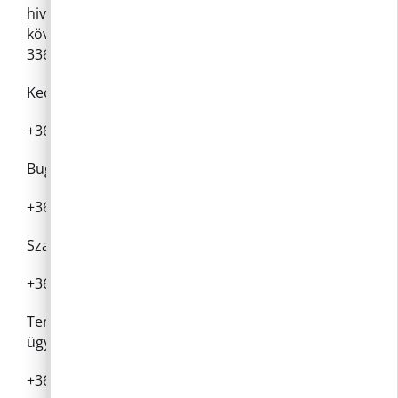
hivatali nagyterem és focipálya bérlését a
következő számon lehet intézni: 06-26-
336028/130 mellék, 8-12 óra között
Kecskés Éva könyvelő
+36 26 336 028 /113 mellék
Bugár Éva, pénzügyi ügyintéző
+36 26 336 028 /113 mellék
Szalainé Meződi Adrienn humánpolitikai referens
+36 26 336 028 /128 mellék
Temleitner Lászlóné pénztáros, pénzügyi
ügyintéző
+36 26 336 028 /113 mellék