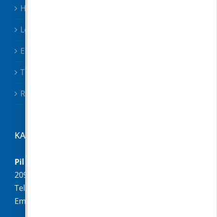
Hirdetmények
Letölthető nyomtatványok
Előterjesztések
Testületi határozatok
Rendeletek
KAPCSOLAT
Pilisborosjenő Község Önkormányzata
2097 Pilisborosjenő, Fő u. 16.
Telefon:
+36 (26) 336-028
Email:
hivatal@pilisborosjeno.hu