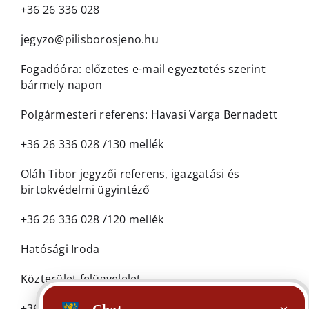
+36 26 336 028
jegyzo@pilisborosjeno.hu
Fogadóóra: előzetes e-mail egyeztetés szerint
bármely napon
Polgármesteri referens: Havasi Varga Bernadett
+36 26 336 028 /130 mellék
Oláh Tibor jegyzői referens, igazgatási és
birtokvédelmi ügyintéző
+36 26 336 028 /120 mellék
Hatósági Iroda
Közterület felügyelelet
+36 30 605 2577