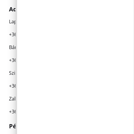
Adócsoport
Lapusnyik Judit adóügyi csoportvezető
+36 26 336 028 /122 mellék
Bányai-Szalai Petra adóügyi ügyintéző
+36 26 336 028 /121 mellék
Szigeti János adóügyi ügyintéző
+36 30 151 2519
Zalatnay Judit adóügyi ügyintéző
+36 26 336 028 /119 mellék
Pénzügyi csoport