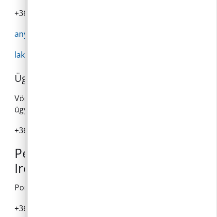
+36 26 336 028 /114 mellék
anyakonyv@pilisborosjeno.hu
lakcim@pilisborosjeno.hu
Ügyfélszolgálat
Vörös Ildikó Valéria iktató és ügyfélszolgálati
ügyintéző
+36 26 336 028 /111 mellék
Pénzügyi és Gazdasági
Irodavezető
Porosné Pataki Anikó
+36 26 336 028 /128 mellék