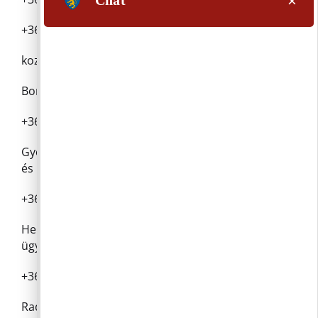
+36 26 336 028 /118 mellék
kozterulet@pilisborosjeno.hu
Boros Gábor Szabolcs műszaki ügyintéző
+36 26 336 028 /118 mellék
Győri Katalin igazgatási ügyintéző: szociális ügyek
és telephely-kereskedelmi ügyek
+36 26 336 028 /120 mellék
Hermánn Renáta: igazgatási ügyintéző: lakcím
ügyek
+36 26 336 028 / 114 mellék
Radványi Judit anyakönyvvezető és lakcímügyek