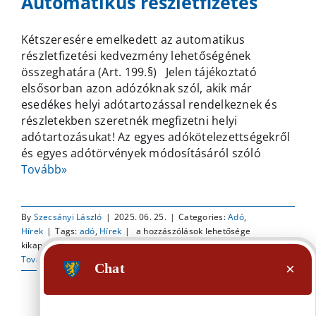
Automatikus részletfizetés
Kétszeresére emelkedett az automatikus
részletfizetési kedvezmény lehetőségének
összeghatára (Art. 199.§) Jelen tájékoztató
elsősorban azon adózóknak szól, akik már
esedékes helyi adótartozással rendelkeznek és
részletekben szeretnék megfizetni helyi
adótartozásukat! Az egyes adókötelezettségekről
és egyes adótörvények módosításáról szóló
Tovább»
By
Szecsányi László
|
2025. 06. 25.
|
Categories:
Adó
,
Automatikus
Hírek
|
Tags:
adó
,
Hírek
|
a hozzászólások lehetősége
részletfizetés
kikapcsolva
bejegyzéshez
Tovább