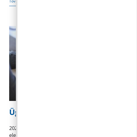
szüneteltetése
Tovább
bejegyzéshez
Ügyfélkapu és DÁP
2025. január 16. napjától megváltozott az
elektronikus ügyintézés és az eddig ismert