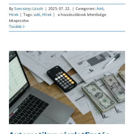
By
Szecsányi László
|
2025. 07. 22.
|
Categories:
Adó
,
Mi
Hírek
|
Tags:
adó
,
Hírek
|
a hozzászólások lehetősége
a
kikapcsolva
rendelkezési
Tovább
nyilvántartás
bejegyzéshez