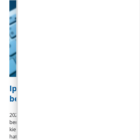
Iparűzési adó bevallási és
befizetési határidő
2024. évi helyi iparűzési adóbevallás
benyújtásának és az adó megfizetésének,
kiegészítésének határideje rövidesen lejár (végső
határidő: 2025. június 2!) A „24HIPAK" elnevezésű