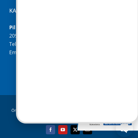
KAPCSOLAT
Pilisborosjenő Község Önkormányzata
2097 Pilisborosjenő, Fő u. 16.
Telefon:
+36 (26) 336-028
Email:
hivatal@pilisborosjeno.hu
© Copyright 2019 -
2026 |
Pilisborosjenő
Önkormányzata
|
Adatkezelési tájékoztató
| Minden jog
fenntartva
Facebook
YouTube
X
Email: