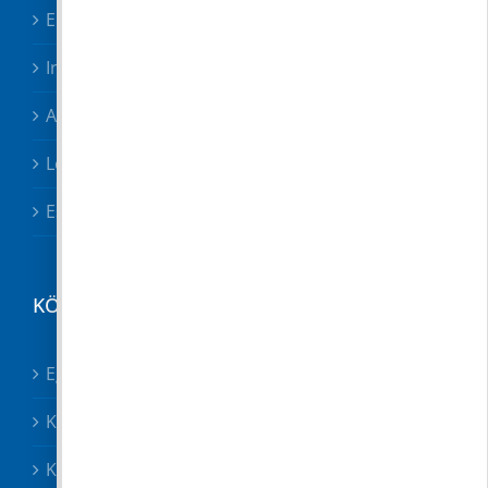
Elektronikus ügyintézés
Irodák, csoportok
Adóügyek
Letölthető nyomtatványok
Esetbejelentő
KÖZÉRDEKŰ
Egészségügy összes
Közösségek
Közszolgáltatók, közbiztonság