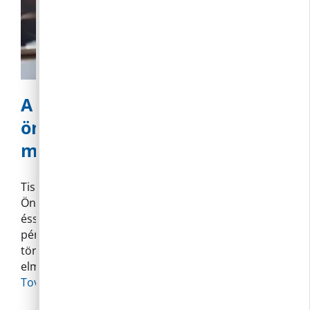
A helyi adókról szóló
önkormányzati rendelet
módosítás tervezete
Tisztelt Lakosok! Ahogy már arról tájékoztattuk
Önöket, a helyi adózásunk rendjének
ésszerűsítésére, és egyúttal a közös bevételeink,
pénzügyi stabilitásunk minél többféle módon
történő növelésére van szüksége a falunak az
elmúlt évek - és a januártól várható újabb
Tovább»