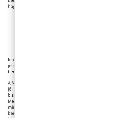
benne,
hogy a
fennmaradó tulajdonosok is hamarosan
jelentkeznek, és közösen sikerül előmozdítani a
beruházás megvalósítását.
A fejlesztés célja, hogy hosszú távon rendezett,
jól járható, biztonságos közlekedési feltételeket
biztosítson a területen élők számára.
Meggyőződésünk, hogy az együttműködés
minden érintett közös érdeke, hiszen a
beruházás eredményeként megszűnhetnek a