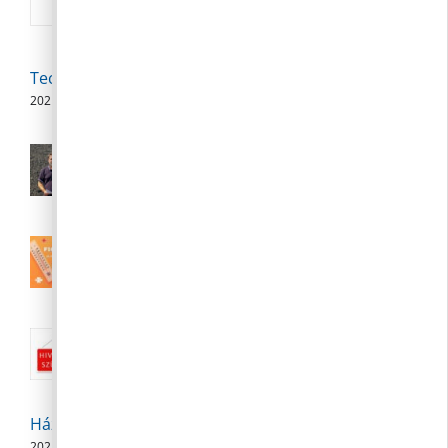
Technikai szünet
2026. 08. 07.
Polgármesteri videójegyzet – 2026.
augusztus 6.
2026. 08. 06.
III. fokú hőségriasztás augusztus 7.
(péntek) 24:00-ig meghosszabbítva
2026. 08. 04.
Nyári közigazgatási szünet:: 2026.
augusztus 10-23.
2026. 08. 04.
Háziorvosi szabadságolás
2026. 08. 04.