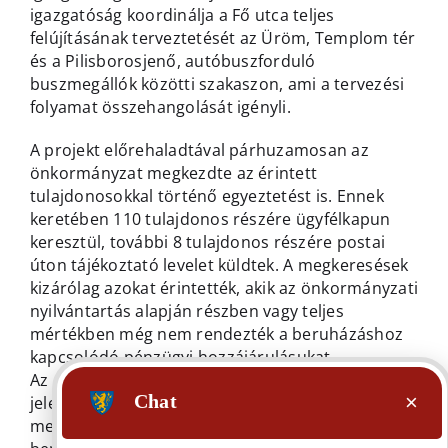
igazgatóság koordinálja a Fő utca teljes
felújításának terveztetését az Üröm, Templom tér
és a Pilisborosjenő, autóbuszforduló
buszmegállók közötti szakaszon, ami a tervezési
folyamat összehangolását igényli.
A projekt előrehaladtával párhuzamosan az
önkormányzat megkezdte az érintett
tulajdonosokkal történő egyeztetést is. Ennek
keretében 110 tulajdonos részére ügyfélkapun
keresztül, további 8 tulajdonos részére postai
úton tájékoztató levelet küldtek. A megkeresések
kizárólag azokat érintették, akik az önkormányzati
nyilvántartás alapján részben vagy teljes
mértékben még nem rendezték a beruházáshoz
kapcsolódó pénzügyi hozzájárulásukat.
Az egyeztetésre eddig mintegy 40 tulajdonos
jelentkezett be, közülük 12 esetben már sikerült
megállapodást kötni a további lépésekről. Bízunk