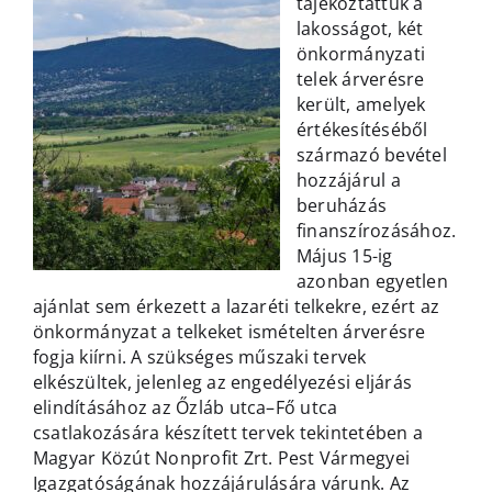
tájékoztattuk a
lakosságot, két
önkormányzati
telek árverésre
került, amelyek
értékesítéséből
származó bevétel
hozzájárul a
beruházás
finanszírozásához.
Május 15-ig
azonban egyetlen
ajánlat sem érkezett a lazaréti telkekre, ezért az
önkormányzat a telkeket ismételten árverésre
fogja kiírni. A szükséges műszaki tervek
elkészültek, jelenleg az engedélyezési eljárás
elindításához az Őzláb utca–Fő utca
csatlakozására készített tervek tekintetében a
Magyar Közút Nonprofit Zrt. Pest Vármegyei
Igazgatóságának hozzájárulására várunk. Az