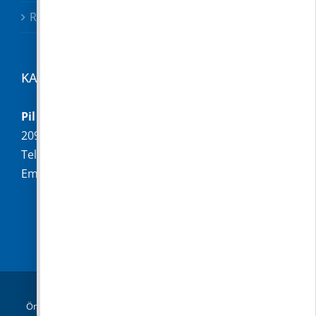
Rendeletek
KAPCSOLAT
Pilisborosjenő Község Önkormányzata
2097 Pilisborosjenő, Fő u. 16.
Telefon:
+36 (26) 336-028
Email:
hivatal@pilisborosjeno.hu
© Copyright 2019 -
2026 |
Pilisborosjenő
Önkormányzata
|
Adatkezelési tájékoztató
| Minden jog