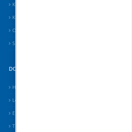
Közösségek
Közszolgáltatók, közbiztonság
Oktatás
Szociális ügyek
DOKUMENTUMTÁR
Hirdetmények
Letölthető nyomtatványok
Előterjesztések
Testületi határozatok