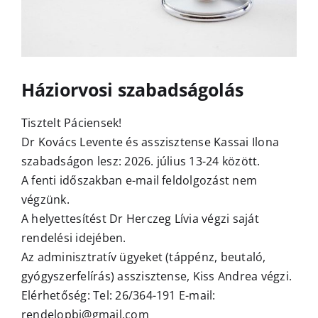
Háziorvosi szabadságolás
Tisztelt Páciensek!
Dr Kovács Levente és asszisztense Kassai Ilona
szabadságon lesz: 2026. július 13-24 között.
A fenti időszakban e-mail feldolgozást nem
végzünk.
A helyettesítést Dr Herczeg Lívia végzi saját
rendelési idejében.
Az adminisztratív ügyeket (táppénz, beutaló,
gyógyszerfelírás) asszisztense, Kiss Andrea végzi.
Elérhetőség: Tel: 26/364-191 E-mail:
rendelopbj@gmail.com