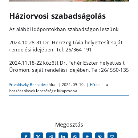
Háziorvosi szabadságolás
Az alábbi időpontokban szabadságon leszünk:
2024.10.28-31 Dr. Herczeg Lívia helyettesít saját
rendelési idejében. Tel: 26/364-191
2024.11.18-22 között Dr. Fehér Eszter helyettesít
Ürömön, saját rendelési idejében. Tel: 26/ 550-135
Háziorvosi
Frivaldszky Bernadett
által
|
2024. 09. 10.
|
Hírek
|
a
szabadságolás
hozzászólások lehetősége kikapcsolva
bejegyzéshez
Megosztás