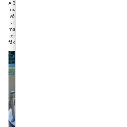
A Bárdi Ödön sétányhoz párakaput (vízkorlátozás
miatt átmenetileg elzártuk), a focipályához pedig
ivókutat helyeztünk ki. A Polgármesteri Hivatalba
is betérhet hűsölni és vizet inni. Vigyázzanak
magukra és veszélyeztetett szomszédjaikra is! Ha
kérhetjük, adjanak inni a közelükben lévő köztéri
fáknak is.