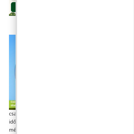
A tartós
csapadékhiány és az országot sújtó kánikulai
időjárás okozta fokozott tűzkockázatot
mérlegelve, a Nemzeti Élelmiszerlánc-biztonsági