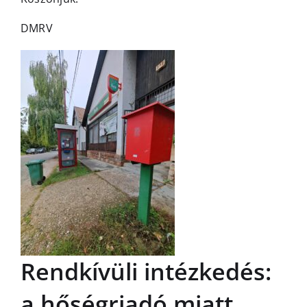
DMRV
Rendkívüli intézkedés:
a hőségriadó miatt