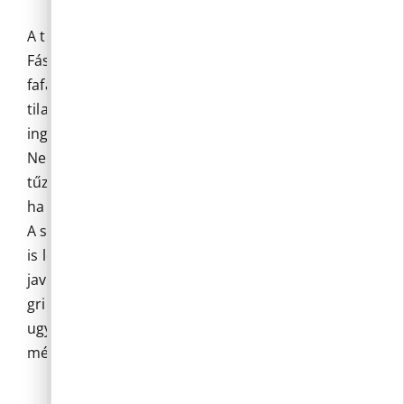
A tilalom a kijelölt tűzrakóhelyekre is vonatkozik.
Fásításnak minősül külterületen minden erdei
fafajjal, faállománnyal borított terület, így a
tilalom gyakorlatilag azt jelenti, hogy külterületi
ingatlanon tilos tüzet gyújtani!
Nem minősül tűzgyújtásnak a gáz égőfej és a zárt
tűzterű sütő-, főző-, melegítő eszköz alkalmazása,
ha az megfelelő szikrafogóval van ellátva.
A saját tulajdonú belterületi kertekben továbbra
is lehet bográcsozni, grillezni. Kifejezetten
javasolt azonban a gáz égőfej vagy az elektromos
grill használata. A fa- vagy faszén tüzeléskor
ugyanis az izzó zsarátnokok akár több száz
métert repülve is képesek meggyújtani az erdőt.