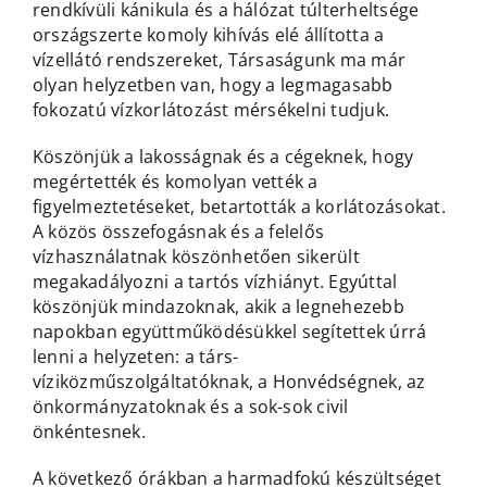
rendkívüli kánikula és a hálózat túlterheltsége
országszerte komoly kihívás elé állította a
vízellátó rendszereket, Társaságunk ma már
olyan helyzetben van, hogy a legmagasabb
fokozatú vízkorlátozást mérsékelni tudjuk.
Köszönjük a lakosságnak és a cégeknek, hogy
megértették és komolyan vették a
figyelmeztetéseket, betartották a korlátozásokat.
A közös összefogásnak és a felelős
vízhasználatnak köszönhetően sikerült
megakadályozni a tartós vízhiányt. Egyúttal
köszönjük mindazoknak, akik a legnehezebb
napokban együttműködésükkel segítettek úrrá
lenni a helyzeten: a társ-
víziközműszolgáltatóknak, a Honvédségnek, az
önkormányzatoknak és a sok-sok civil
önkéntesnek.
A következő órákban a harmadfokú készültséget