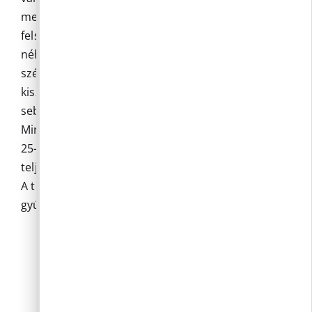
mennyiségű eső ugyanis az erdőkben le sem ér a
felszínre, nyílt területen pedig a szél és napsütés
néhány óra alatt felszárítja. A helyenként erősödő
szél ráadásul tovább növeli a biomassza
kiszáradását és a keletkező tüzek terjedési
sebességét.
Mindezek figyelembevételével a hatóság június
25-től tűzgyújtási tilalmat rendel el Magyarország
teljes területén.
A tűzgyújtási tilalom ideje alatt tilos tüzet
gyújtani:
belterületi és külterületi erdőkben és azok
200 méteres körzetében fekvő külterületi
ingatlanokon
fásításokban és azok 200 méteres
körzetében külterületi ingatlanokon