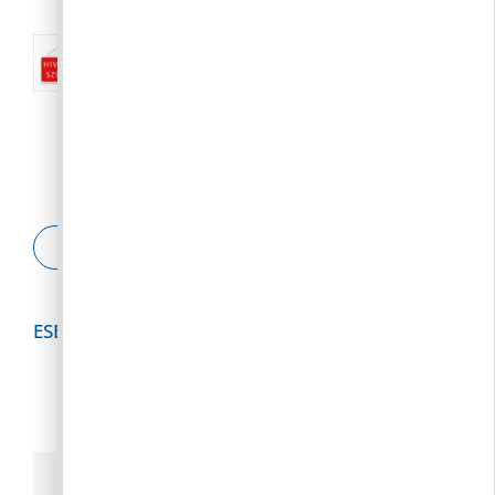
Nyári közigazgatási szünet:: 2026.
augusztus 10-23.
2026. 08. 04.
ESETBEJELENTŐ
ESEMÉNYNAPTÁR
2026
augusztus
h
k
s
c
p
s
v
1
2