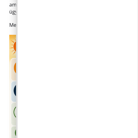
amelyek a normál nyitvatartási időben állnak az
ügyfelek rendelkezésére.
Megértésüket és együttműködésüket köszönjük.