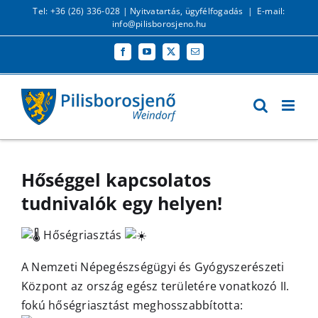
Kihagyás
Tel: +36 (26) 336-028 |
Nyitvatartás, ügyfélfogadás
|
E-mail:
info@pilisborosjeno.hu
Facebook
YouTube
X
Email:
Hőséggel kapcsolatos
tudnivalók egy helyen!
Hőségriasztás
A Nemzeti Népegészségügyi és Gyógyszerészeti
Központ az ország egész területére vonatkozó II.
fokú hőségriasztást meghosszabbította: