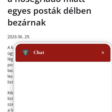
egyes posták délben
bezárnak
2026 06. 29.
A Magyar Posta a rendkívüli hőségre tekintettel az
ügyfelek és a munkatársak védelme érdekében a
légkondicionáló berendezéssel nem rendelkező
postákat 2026. június 29-30-án 12:00 órakor
bezárja, a délutáni időszakban ügyfélfogadás nem
lesz. Az ideiglenes déli bezárásban érintett posták
listája
ide
kattintva tekinthető meg.
Kérjük ügyfeleinket, hogy postai ügyeiket a
listában szereplő posták esetében lehetőség
szerint a délelőtti órákra időzítsék, vagy válasszák
a légkondicionálóval rendelkező postákat,