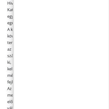
Hivatal (Nébih) a BM Országos
Katasztrófavédelmi Főigazgatóságának
egyetértésével, 2026. június 25-től az ország
egész területén tűzgyújtási tilalmat rendel el.
A kánikula és az elhúzódó csapadékhiány
következtében mostanra az ország egész
területén kiszáradt a biomassza az erdőkben és
az azokkal szomszédos területeken. Az extrém
száraz biomassza miatt gyors tűzterjedés alakul
ki, már kisebb szél esetén is, ezért megnő a
keletkező tüzek intenzitása, amik akár 15-30
méteres lángmagasságú koronatűzzé is
fejlődhetnek.
Az elkövetkező időszakban sem várható elegendő
mennyiségű csapadék. A helyenként esetlegesen
előforduló kis mértékű esőzés nem jelent
változást a fokozott tűzkockázatban. A kis