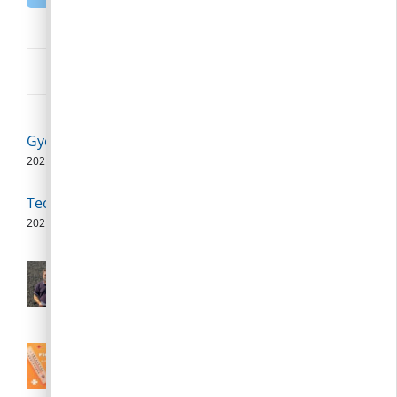
Új
Gyermekorvosi szabadságolás
2026. 08. 08.
Technikai szünet
2026. 08. 07.
Polgármesteri videójegyzet – 2026.
augusztus 6.
2026. 08. 06.
III. fokú hőségriasztás augusztus 7.
(péntek) 24:00-ig meghosszabbítva
2026. 08. 04.