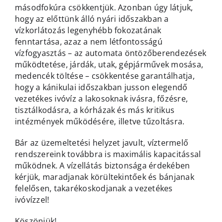
másodfokúra csökkentjük. Azonban úgy látjuk,
hogy az előttünk álló nyári időszakban a
vízkorlátozás legenyhébb fokozatának
fenntartása, azaz a nem létfontosságú
vízfogyasztás – az automata öntözőberendezések
működtetése, járdák, utak, gépjárművek mosása,
medencék töltése – csökkentése garantálhatja,
hogy a kánikulai időszakban jusson elegendő
vezetékes ivóvíz a lakosoknak ivásra, főzésre,
tisztálkodásra, a kórházak és más kritikus
intézmények működésére, illetve tűzoltásra.
Bár az üzemeltetési helyzet javult, víztermelő
rendszereink továbbra is maximális kapacitással
működnek. A vízellátás biztonsága érdekében
kérjük, maradjanak körültekintőek és bánjanak
felelősen, takarékoskodjanak a vezetékes
ivóvízzel!
Köszönjük!