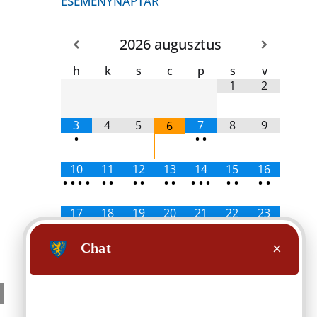
ESEMÉNYNAPTÁR
2026
augusztus
h
k
s
c
p
s
v
l:
1
2
3
4
5
7
8
9
6
•
•
•
10
11
12
13
14
15
16
•
•
•
•
•
•
•
•
•
•
•
•
•
•
•
•
•
17
18
19
20
21
22
23
•
•
•
•
•
•
•
•
•
•
•
•
•
•
•
•
•
24
25
26
27
28
29
30
•
•
•
•
31
•