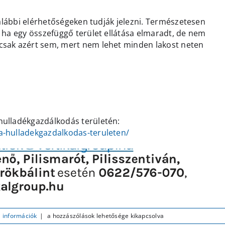
 alábbi elérhetőségeken tudják jelezni. Természetesen
 ha egy összefüggő terület ellátása elmaradt, de nem
csak azért sem, mert nem lehet minden lakost neten
hulladékgazdálkodás területén:
a-hulladekgazdalkodas-teruleten/
Hulladék
i információk
|
a hozzászólások lehetősége kikapcsolva