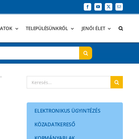
Facebook
YouTube
X
Email:
DATOK
TELEPÜLÉSÜNKRŐL
JENŐI ÉLET
Keresés...
ELEKTRONIKUS ÜGYINTÉZÉS
KÖZADATKERESŐ
KORMÁNYABLAK