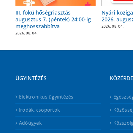
III. fokú hőségriasztás
Nyári köziga
augusztus 7. (péntek) 24:00-ig
2026. augusz
meghosszabbítva
2026. 08. 04.
2026. 08. 04.
ÜGYINTÉZÉS
KÖZÉRD
Elektronikus ügyintézés
Egészsé
Irodák, csoportok
Közössé
Adóügyek
Közszolg