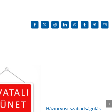
szállítás
reklamációja
bejegyzéshez
Facebook
X
Reddit
LinkedIn
WhatsApp
Tumblr
Pinterest
Emai
Háziorvosi szabadságolás