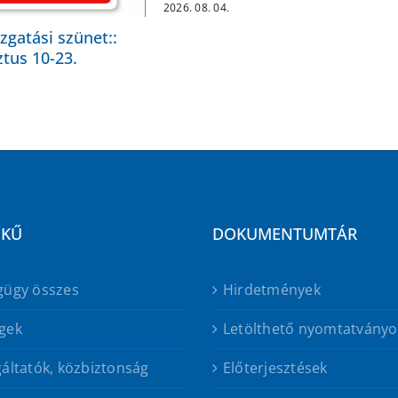
2026. 08. 04.
zgatási szünet::
tus 10-23.
EKŰ
DOKUMENTUMTÁR
gügy összes
Hirdetmények
gek
Letölthető nyomtatványo
áltatók, közbiztonság
Előterjesztések