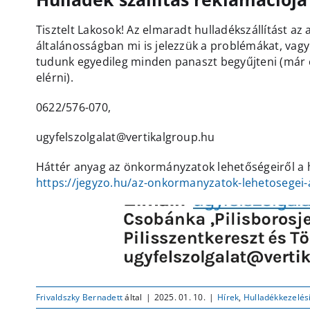
Tisztelt Lakosok! Az elmaradt hulladékszállítást az
általánosságban mi is jelezzük a problémákat, vagy
tudunk egyedileg minden panaszt begyűjteni (már 
elérni).
0622/576-070,
ugyfelszolgalat@vertikalgroup.hu
Háttér anyag az önkormányzatok lehetőségeiről a 
https://jegyzo.hu/az-onkormanyzatok-lehetosegei-
Frivaldszky Bernadett
által
|
2025. 01. 10.
|
Hírek
,
Hulladékkezelés