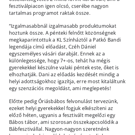
fesztiválpiacon igen olcsó, cserébe nagyon
tartalmas programot raktak össze.
“Izgalmasabbnál izgalmasabb produktumokat
hoztunk össze. A pénteki felnőtt közönségnek
megkaparintottuk a KL Színháztól a Patkó Bandi
legendája című előadást, Czéh Dániel
egyszemélyes vásári darabját. Ennek az a
különlegessége, hogy 7+-os, tehát ha mégis
gyerekekkel készülne valaki péntek este, őket is
elhozhatják. Dani az előadás kezdését mindig a
helyi adottságokhoz igazítja, erre most kitaláltunk
egy szenzációs megoldást, ami meglepetés!
Előtte pedig Óriásbábos felvonulást tervezünk,
ezeket helyi gyerekekkel fogjuk elkészíteni az
előző héten, ugyanis a fesztivált megelőzi egy
Bábos tábor, ami szorosan összekapcsolódik a
Bábfesztivállal. Nagyon-nagyon szeretnénk