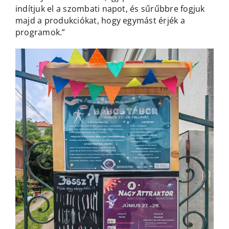
indítjuk el a szombati napot, és sűrűbbre fogjuk
majd a produkciókat, hogy egymást érjék a
programok.”