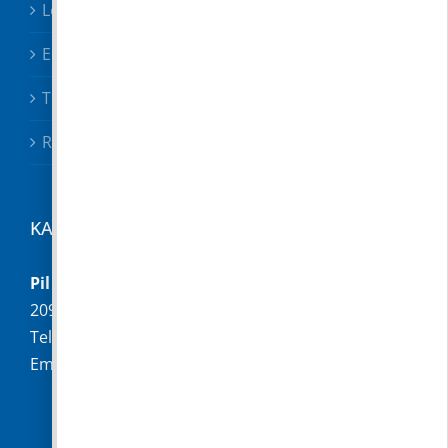
Letölthető nyomtatványok
Előterjesztések
Testületi határozatok
Rendeletek
KAPCSOLAT
Pilisborosjenő Község Önkormányzata
2097 Pilisborosjenő, Fő u. 16.
Telefon:
+36 (26) 336-028
Email:
hivatal@pilisborosjeno.hu