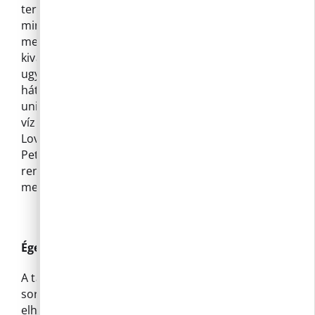
tervezési munkának is. A lap megjelenésekor
minden bizonnyal már a projekt keretében
megvalósuló vizes tervezési munkák tervezője is
kiválasztásra kerül, az ajánlattételi határidőből
ugyanis e cikk írásakor csupán néhány nap van
hátra. A pályázat keretében közvetlen európai
uniós forrásból terveztetjük a teljes Mózer árok
víz visszatartást szem előtt tartó rendezését, a
Lovardai árok esőkertté alakítását, a Fő utca
Petőfi – és Lovarda u. közti árokszakaszának
rendezését, valamint a patak Trunk híd környéki
mederszakaszának stabilizációját.
Égetés helyett komposztálj!
A tavasz a kerti munkálatok egyik csúcsideje, mely
során sok szerves hulladék – lemetszett gallyak,
elhalt növényi részek, gyomok, megmaradt avar