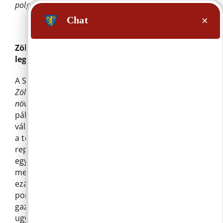
polgármesteri hivatalban
Zöld-kék infrastruktúra tervezés a
legkorszerűbb módszerekkel
A Szlovák-Magyar Interreg
MOUNT GREENFRA –
Zöld infrastruktúra fejlesztése a víz értékének
növelése érdekében hegyvidéki környezetben
c. uniós
pályázat keretében március folyamán a nyertes
vállalkozó, az Envirosense Hungary Kft. elvégezte
a település lézerszkenneres felmérését. A
repülőről végzett lézeres térképezés segítségével
egy olyan nagy felbontású pontfelhő keletkezik,
mely pontos képet ad a település domborzati,
ezáltal lefolyási viszonyairól, így minden eddiginél
pontosabb, és átfogóbb csapadékvíz
gazdálkodási koncepció készülhet. A felmérés
ugyanakkor alapjául szolgál minden jövőbeli