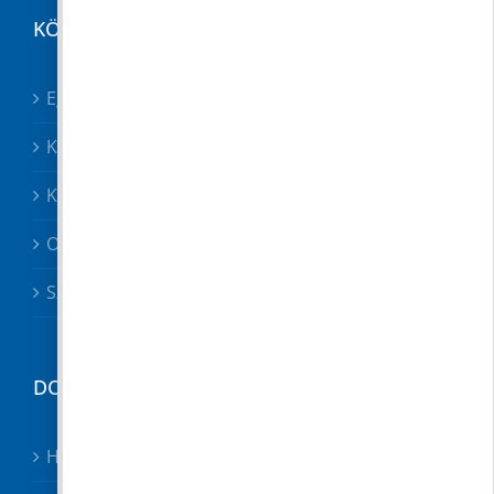
KÖZÉRDEKŰ
Egészségügy összes
Közösségek
Közszolgáltatók, közbiztonság
Oktatás
Szociális ügyek
DOKUMENTUMTÁR
Hirdetmények