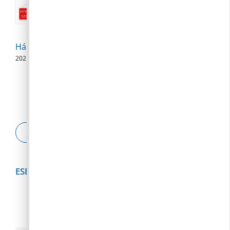
augusztus 10-23.
2026. 08. 04.
Háziorvosi szabadságolás
2026. 08. 04.
ESETBEJELENTŐ
ESEMÉNYNAPTÁR
2026
augusztus
h
k
s
c
p
s
v