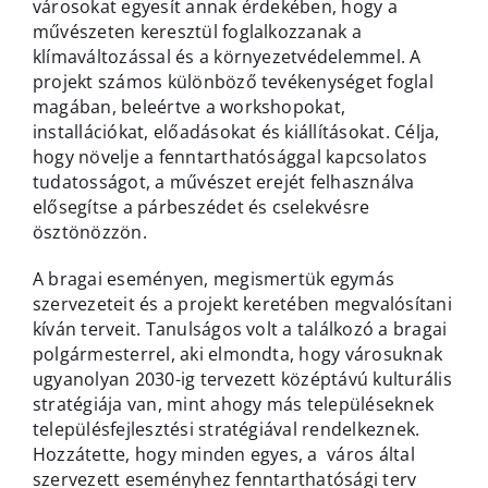
városokat egyesít annak érdekében, hogy a
művészeten keresztül foglalkozzanak a
klímaváltozással és a környezetvédelemmel. A
projekt számos különböző tevékenységet foglal
magában, beleértve a workshopokat,
installációkat, előadásokat és kiállításokat. Célja,
hogy növelje a fenntarthatósággal kapcsolatos
tudatosságot, a művészet erejét felhasználva
elősegítse a párbeszédet és cselekvésre
ösztönözzön.
A bragai eseményen, megismertük egymás
szervezeteit és a projekt keretében megvalósítani
kíván terveit. Tanulságos volt a találkozó a bragai
polgármesterrel, aki elmondta, hogy városuknak
ugyanolyan 2030-ig tervezett középtávú kulturális
stratégiája van, mint ahogy más településeknek
településfejlesztési stratégiával rendelkeznek.
Hozzátette, hogy minden egyes, a város által
szervezett eseményhez fenntarthatósági terv