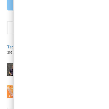
E-PAPÍR
Új
Technikai szünet
2026. 08. 07.
Polgármesteri videójegyzet – 2026.
augusztus 6.
2026. 08. 06.
III. fokú hőségriasztás augusztus 7.
(péntek) 24:00-ig meghosszabbítva
2026. 08. 04.
Nyári közigazgatási szünet:: 2026.