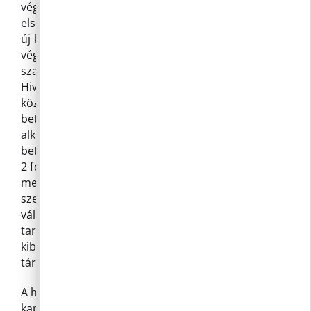
végrehajtásában és a végrehajtás
elszámolásában kell részt venni a hivatalnak, mely
új kihívást jelentett a hivatal dolgozóinak és a
végrehajtásban segítséget nyújtó külső
szakértőknek egyaránt. A képviselő-testület a
Hivatal SZMSZ-ben a Polgármesteri Hivatal
köztisztviselői létszámát 16 főben, (jelenleg a
betöltött létszám 14 fő), a megbízási szerződéssel
alkalmazható létszámát 6 főben (jelenleg a
betöltött létszám 3 fő megbízási szerződéssel és
2 fő munkavállaló) határozta meg. Ugyanitt
megállapította a Polgármesteri Hivatal belső
szervezeti struktúráját, amely a 2020 év óta nem
változott. A képviselők kérték, hogy a beszámoló
tartalmazza a fejlesztendő területeket is. Az így
kibővített dokumentumot februárban fogják
tárgyalni.
A hivatal jövő évi
belső ellenőrzési terv
ével
kapcsolatban a képviselők arról beszéltek, hogy a