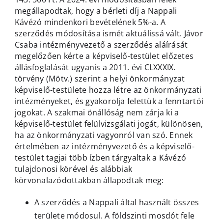
megállapodtak, hogy a bérleti díj a Nappali
Kávézó mindenkori bevételének 5%-a. A
szerződés módosítása ismét aktuálissá vált. Jávor
Csaba intézményvezető a szerződés aláírását
megelőzően kérte a képviselő-testület előzetes
állásfoglalását ugyanis a 2011. évi CLXXXIX.
törvény (Mötv.) szerint a helyi önkormányzat
képviselő-testülete hozza létre az önkormányzati
intézményeket, és gyakorolja felettük a fenntartói
jogokat. A szakmai önállóság nem zárja ki a
képviselő-testület felülvizsgálati jogát, különösen,
ha az önkormányzati vagyonról van szó. Ennek
értelmében az intézményvezető és a képviselő-
testület tagjai több ízben tárgyaltak a Kávézó
tulajdonosi körével és alábbiak
körvonalazódottakban állapodtak meg:
A szerződés a Nappali által használt összes
területe módosul. A földszinti mosdót fele