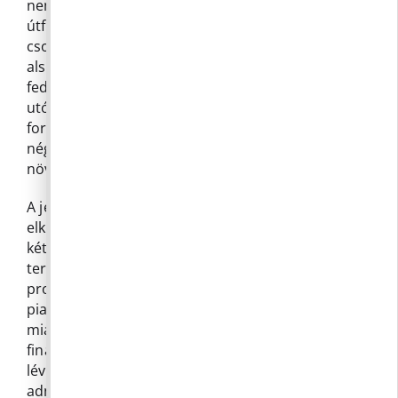
nem tervezett kiadások (pl. ingatlanvásárlás,
útfelújítás) kompenzálására 71.500.000 Ft-ot
csoportosított át a Lazaret elkülönített
alszámláról a Költségvetési elszámolási számlára,
fedezetként biztosítva a két ingatlant. A döntés
utólag helyesnek bizonyult, mivel az ingatlanok
forgalmi értéke jelentősen, akár három-
négyszeresére nőtt, ezzel azonos mértékben
növelve a lazareti alszámla fedezetét.
A jelenlegi helyzet az, hogy bár a lazareti
elkülönített számlán 140 millió Ft banki pénz és a
két ingatlan értéke rendelkezésre áll, a Lazaret
területén tervezett útépítési és vízelvezetési
projektek teljeskörű megvalósításának feltételei a
piaci árváltozások és egyéb bizonytalanságok
miatt nem teljesen biztosítottak. A fejlesztések
finanszírozásához szükséges, hogy a számlán
lévő összeget mobilizálják, ehhez pedig el kell
adni a fedezetül szolgáló ingatlanokat. A javasolt