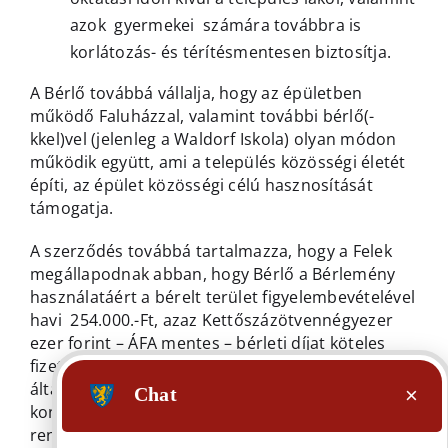
azok gyermekei számára továbbra is
korlátozás- és térítésmentesen biztosítja.
A Bérlő továbbá vállalja, hogy az épületben
működő Faluházzal, valamint további bérlő(-
kkel)vel (jelenleg a Waldorf Iskola) olyan módon
működik együtt, ami a település közösségi életét
építi, az épület közösségi célú hasznosítását
támogatja.
A szerződés továbbá tartalmazza, hogy a Felek
megállapodnak abban, hogy Bérlő a Bérlemény
használatáért a bérelt terület figyelembevételével
havi 254.000.-Ft, azaz Kettőszázötvennégyezer
ezer forint – ÁFA mentes – bérleti díjat köteles
fizetni. A Bérlő a Bérbeadó által a bérleménybe
általa szervezett programok (pl: filmvetítés,
koncert, Science caffee, Kocsmakvíz stb…) után
rendezvényenként a havi bérleti díjból 25.000.-Ft,