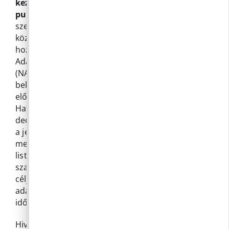
kezelőik, csak jogszabályok betartása mentén
publikálhatják.)
A korábban megkötött
szerződések írásos engedély nélkül nem tehetők
közzé, azokhoz közérdekű adatigényléssel lehet
hozzájutni. A képviselők döntöttek a Nemzeti
Adatvédelmi és Információszabadság Hatóság
(NAIH) megkereséséről az Infotv. 37. § (3)
bekezdése szerinti egyedi közzétételi lista
előzetes véleményének kikérése céljából.
Határidő az állásfoglalás megkérésére: 2025.
december 31. A rendelet előkészítésének felelőse
a jegyző, határidő: a hatósági állásfoglalás
megérkezését követően. Az egyedi közzétételi
listát önkormányzati rendelettel kell megalkotni,
szabályozva az adatok fajtáját, az adatkezelés
célját, feltételeit, megismerhetőségét, az
adatkezelő személyét, valamint az adatkezelés
időtartamát vagy felülvizsgálatát.
Hivatalunkat megkeresték a Pilisborosjenő,