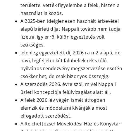
területtel vették figyelembe a felek, hiszen a
használat is közös.
A 2025-ben ideiglenesen használt árbevétel
alapú bérleti díjat Nappali tovább nem tudja
fizetni, így erről külön egyeztetés volt
szükséges.
Jelenleg egyeztetett díj 2026-ra m
2
alapú, de
havi, legfeljebb két falubelieknek szóló
nyilvános rendezvény megszervezése esetén
csökkenhet, de csak bizonyos összegig.
A szerződés 2026. évre szól, mivel Nappali
üzleti koncepciója felülvizsgálat alatt áll.
A felek 2026. év végén ismét átfogóan
elemzik és módosítani kívánják a most
elfogadott szerződést.
A Reichel József Művelődési Ház és Könyvtár