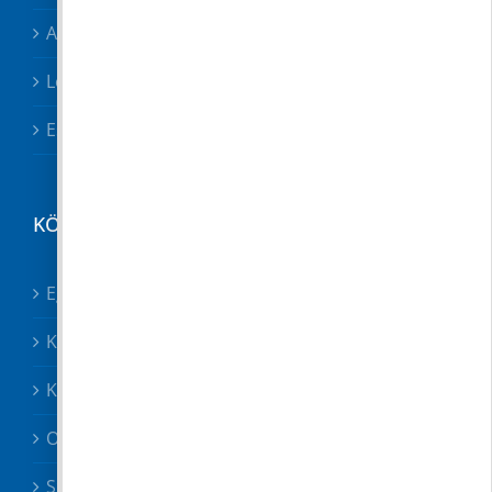
Adóügyek
Letölthető nyomtatványok
Esetbejelentő
KÖZÉRDEKŰ
Egészségügy összes
Közösségek
Közszolgáltatók, közbiztonság
Oktatás
Szociális ügyek