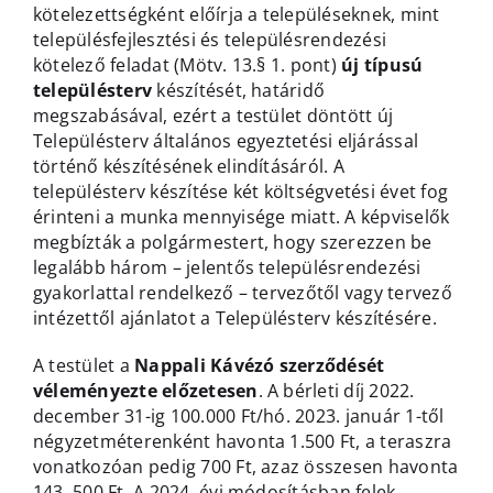
kötelezettségként előírja a településeknek, mint
településfejlesztési és településrendezési
kötelező feladat (Mötv. 13.§ 1. pont)
új típusú
településterv
készítését, határidő
megszabásával, ezért a testület döntött új
Településterv általános egyeztetési eljárással
történő készítésének elindításáról. A
településterv készítése két költségvetési évet fog
érinteni a munka mennyisége miatt. A képviselők
megbízták a polgármestert, hogy szerezzen be
legalább három – jelentős településrendezési
gyakorlattal rendelkező – tervezőtől vagy tervező
intézettől ajánlatot a Településterv készítésére.
A testület a
Nappali Kávézó szerződését
véleményezte előzetesen
. A bérleti díj 2022.
december 31-ig 100.000 Ft/hó. 2023. január 1-től
négyzetméterenként havonta 1.500 Ft, a teraszra
vonatkozóan pedig 700 Ft, azaz összesen havonta
143. 500 Ft. A 2024. évi módosításban felek