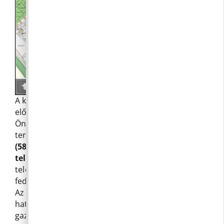
Page
1
/
1
Zoom
100%
A képviselők tárgyalták és elfogadták az
előterjesztést Pilisborosjenő Község
Önkormányzatának Képviselő-testülete elé
terjeszt javaslatot
két önkormányzati ingatlan
(588 és 594 helyrajzi számú, kivett beépítetlen
telkek) értékesítésére.
Ez a lépés a Lazaret
településrészen tervezett fejlesztések
fedezetének mobilizálása érdekében szükséges.
Az előterjesztés felidézi a 64/2021. (VII.30.) KT
határozatot, amely a koronavírus-járvány okozta
gazdasági nehézségek, adóbevétel-kiesés és előre