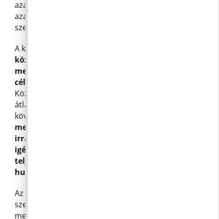
azaz Huszonötezer forint, legfeljebb 50.000.-Ft,
azaz Ötvenezer forint kedvezményre jogosult. A
szerződést jövőre újra felülvizsgálják.
A képviselők elfogadták a javaslatot
egyedi
közzétételi lista létrehozásáról szerződések és
megrendelések nyilvánosságra hozatala
céljából.
Az előterjesztés célja Pilisborosjenő
Község Önkormányzatának pénzügyi
átláthatóságának és gazdálkodásának nyomon
követhetőségének javítása,
valamint elébe
menni az egyébként gyakran előforduló
irracionális mennyiségű közadat
igényléseknek és ezáltal kiváltani azok
teljesítésére fordított hatalmas
humánerőforrást.
Az automatikus közzétételi listában szereplő
szerződések esetében az Infotv. 1. számú
melléklet III. fejezet 4. pontjában rögzített ötmillió