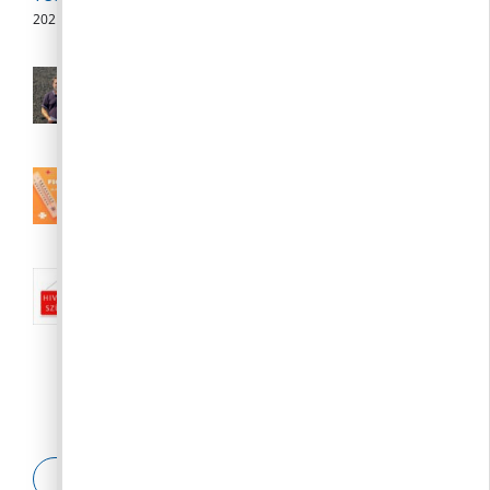
2026. 08. 07.
Polgármesteri videójegyzet – 2026.
augusztus 6.
2026. 08. 06.
III. fokú hőségriasztás augusztus 7.
(péntek) 24:00-ig meghosszabbítva
2026. 08. 04.
Nyári közigazgatási szünet:: 2026.
augusztus 10-23.
2026. 08. 04.
ESETBEJELENTŐ