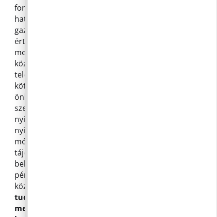
forint helyett egymillió forintban húzzák meg a
határt, kumulált bruttó értékkel számolva a
gazdálkodási éven belül. A bruttó 1.000.000 Ft
értéket meghaladó hatályos szerződéseket és
megrendeléseket havi jelentések rendszeres
közzétételével javasolják nyilvánosságra hozni a
település honlapján 2026. július 1-től. A jövőben
kötendő szerződések előkészítése során az
önkormányzati adatkezelőnek tájékoztatnia kell a
szerződő feleket az adatok elektronikus
nyilvánosságra hozatali szándékáról, a
nyilvánossá váló adatok köréről, a közzététel
módjáról, helyéről és időtartamáról. Továbbá
tájékoztatni kell a felet, hogy az Infotv. 27. § (3a)
bekezdése alapján köteles tájékoztatást adni a
pénzügyi/gazdasági jogviszonnyal összefüggő,
közérdekből nyilvános adatokról.
(Nem mellesleg
tudni érdemes a közadatot kikérőknek, hogy a
megkapott adatoknak a továbbiakban ők is