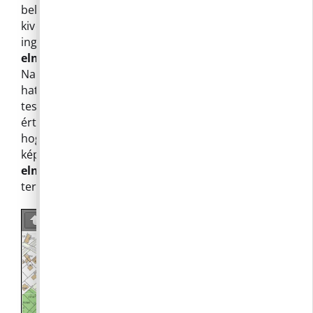
belterület 714/5 hrsz Önkormányzati tulajdonú
kivett úttal közterületi kapcsolatban lévő
ingatlanok tulajdonosai, hogy a jelenleg út
elnevezésre kerüljön.
Az elnevezendő út a
Napsugár lakópark és a Községünk közigazgatási
határa között helyezkedik el. A múltkori képviselő-
testületi – hasonló ügyben hozott döntés
értelmében – megkerestük a tulajdonosokat,
hogy tegyenek javaslatot az utca elnevezésére. A
képviselők 5 szavazattal az
Iparos utca
elnevezést
választották a Rét utca ellenében a
terület szolgáltató jellege miatt.
Page
1
/
1
Zoom
100%