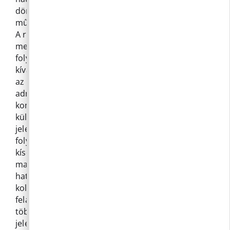
döntéseknek, melyek a hivatal jövőbeni
működésének biztosításához nélkülözhetetlenek.
A rendkívül alapos beszámolóból bárki
megismerheti, hogy milyen és mennyi munka
folyik a hivatalban. A 2025. év nagyon sok munkát
kívánt a Polgármesteri Hivataltól, túl azon, hogy
az információ biztonság, és a központi
adminisztrációs munkavégzések egyre
komolyabb terhet róttak az ügyintézőkre a
különféle szabályzatok – sokszor párhuzamos –
jelentések készítésével, illetve ezen munkák
folyamatos gondozásával, figyelemmel
kísérésével, az elektronikus ügyintézés egyre
magasabb szintű üzemeltetésével az érdemi
hatósági munkavégzésre alig maradt ideje a
kollégáknak. Egyre több új adminisztratív
feladatot kell végrehajtania a Hivatalnak, egyre
több új rendszer kerül bevezetésre. Évek óta
jelentős számú Európai Uniós pályázat