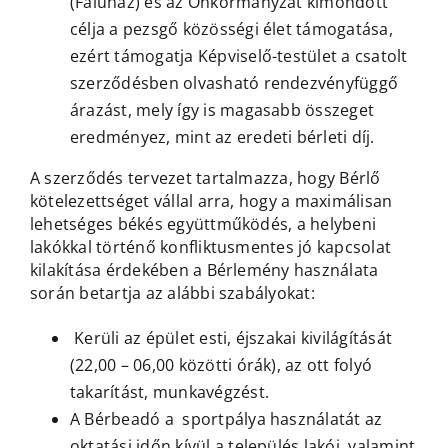
(Faluház) és az Önkormányzat kimondott
célja a pezsgő közösségi élet támogatása,
ezért támogatja Képviselő-testület a csatolt
szerződésben olvasható rendezvényfüggő
árazást, mely így is magasabb összeget
eredményez, mint az eredeti bérleti díj.
A szerződés tervezet tartalmazza, hogy Bérlő
kötelezettséget vállal arra, hogy a maximálisan
lehetséges békés együttműködés, a helybeni
lakókkal történő konfliktusmentes jó kapcsolat
kilakítása érdekében a Bérlemény használata
során betartja az alábbi szabályokat:
Kerüli az épület esti, éjszakai kivilágítását
(22,00 – 06,00 közötti órák), az ott folyó
takarítást, munkavégzést.
A Bérbeadó a sportpálya használatát az
oktatási időn kívül a település lakói, valamint