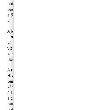
határozattal ellentétben csak értékbecslés
beszerzésére és nyilvános, versenytárgyalásos
előkészítésére kéri fel a Jegyzőt, a
versenytárgyalás kitűzéséről külön kíván dönteni.
A jelenlévők elfogadták a 2026-os év első félévére
a
munkatervet
is azzal, hogy januárban
várhatóan soronkívüli ülésen tárgyalják a Lazarét
vízelvezetésével és a forgalomszabályozással
kapcsolatos lakossági bevonás eredményét és
döntenek ezek mentén stratégiáról.
A
testület nem fogadta el a Polgármesteri
Hivatal 2025. évi tevékenységről szóló
beszámolót,
melyet a jegyző terjesztett a
képviselők elé. A beszámoló célja az volt, hogy
átfogó képet nyújtson a Polgármesteri Hivatal
által végzett munkáról, a feladat- és
hatáskörökről, bemutassa a szervezetet ért
hatásokat, és alapjául szolgáljon mindazon