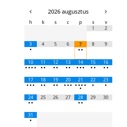
2026
augusztus
h
k
s
c
p
s
v
1
2
3
4
5
6
8
9
7
•
•
•
10
11
12
13
14
15
16
•
•
•
•
•
•
•
•
•
•
•
•
•
•
•
•
•
17
18
19
20
21
22
23
•
•
•
•
•
•
•
•
•
•
•
•
•
•
•
•
•
24
25
26
27
28
29
30
•
•
•
•
31
•