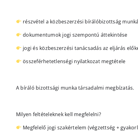
részvétel a közbeszerzési bírálóbizottság munk
dokumentumok jogi szempontú áttekintése
jogi és közbeszerzési tanácsadás az eljárás elők
összeférhetetlenségi nyilatkozat megtétele
A bíráló bizottsági munka társadalmi megbízatás.
Milyen feltételeknek kell megfelelni?
Megfelelő jogi szakértelem (végzettség + gyakorl