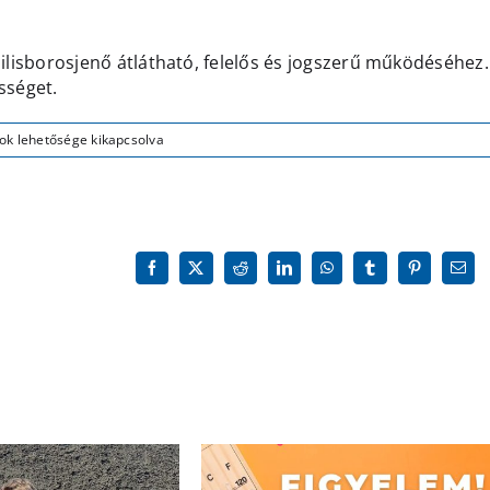
á Pilisborosjenő átlátható, felelős és jogszerű működéséhez.
sséget.
ok lehetősége kikapcsolva
a
Facebook
X
Reddit
LinkedIn
WhatsApp
Tumblr
Pinterest
Emai