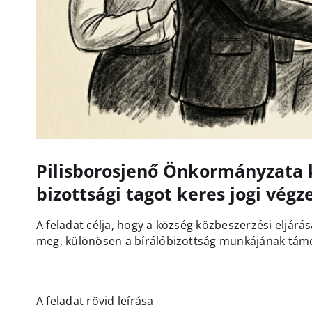
Pilisborosjenő Önkormányzata k
bizottsági tagot keres jogi végz
A feladat célja, hogy a község közbeszerzési eljárá
meg, különösen a bírálóbizottság munkájának tám
A feladat rövid leírása