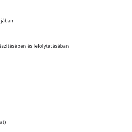
ájában
észítésében és lefolytatásában
at)