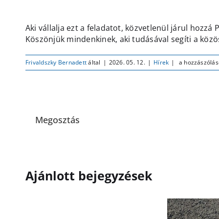
Aki vállalja ezt a feladatot, közvetlenül járul hozz
Köszönjük mindenkinek, aki tudásával segíti a közö
Pilisborosjenő
Frivaldszky Bernadett
által
|
2026. 05. 12.
|
Hírek
|
a hozzászólás
Önkormányzat
közbeszerzési
eljáráshoz
bíráló
bizottsági
Megosztás
tagot
keres
jogi
végzettséggel,
közbeszerzési
gyakorlattal
Ajánlott bejegyzések
bejegyzéshez