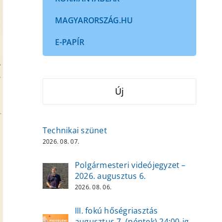
MAGYARORSZÁG.HU
E-PAPÍR
Új
Technikai szünet
2026. 08. 07.
Polgármesteri videójegyzet –
2026. augusztus 6.
2026. 08. 06.
III. fokú hőségriasztás
augusztus 7. (péntek) 24:00-ig