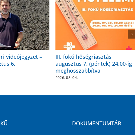
i videójegyzet –
III. fokú hőségriasztás
tus 6.
augusztus 7. (péntek) 24:00-ig
meghosszabbítva
2026. 08. 04.
EKŰ
DOKUMENTUMTÁR