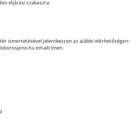
en eljárási szakaszra.
tér ismertetésével jelentkezzen az alábbi elérhetőségen:
lisborosjeno.hu emailcímen.
l