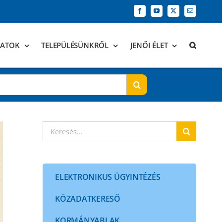
Facebook
YouTube
X
Email:
DATOK
TELEPÜLÉSÜNKRŐL
JENŐI ÉLET
Keresés...
ELEKTRONIKUS ÜGYINTÉZÉS
KÖZADATKERESŐ
KORMÁNYABLAK