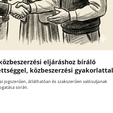
özbeszerzési eljáráshoz bíráló
ettséggel, közbeszerzési gyakorlatta
sai jogszerűen, átláthatóan és szakszerűen valósuljanak
ogatása során.