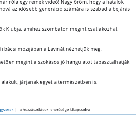
 már róla egy remek videó! Nagy öröm, hogy a fiatalok
ahová az idősebb generáció számára is szabad a bejárás
tők Klubja, amihez szombaton megint csatlakozhat
i bácsi mozijában a Lavinát nézhetjük meg.
hetően megint a szokásos jó hangulatot tapasztalhatják
 alakult, járjanak egyet a természetben is.
Polgármesteri
egyzetek
|
a hozzászólások lehetősége kikapcsolva
videójegyzet
–
2025.
január