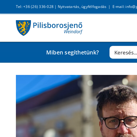
Kihagyás
Tel: +36 (26) 336-028 |
Nyitvatartás, ügyfélfogadás
|
E-mail: info@
Keresés...
Miben segíthetünk?