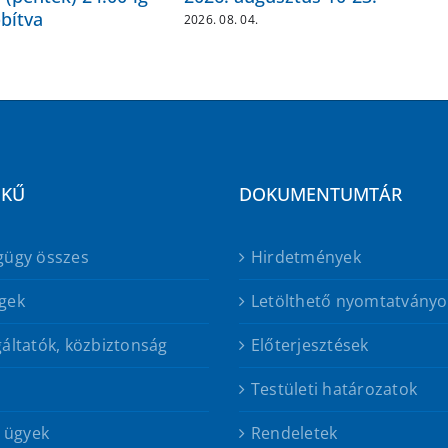
bítva
2026. 08. 04.
EKŰ
DOKUMENTUMTÁR
gügy összes
Hirdetmények
gek
Letölthető nyomtatványo
áltatók, közbiztonság
Előterjesztések
Testületi határozatok
s ügyek
Rendeletek