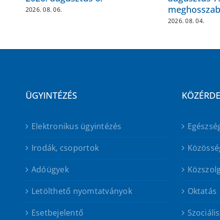
meghosszab
2026. 08. 06.
2026. 08. 04.
ÜGYINTÉZÉS
KÖZÉRD
Elektronikus ügyintézés
Egészsé
Irodák, csoportok
Közössé
Adóügyek
Közszolg
Letölthető nyomtatványok
Oktatás
Esetbejelentő
Szociáli