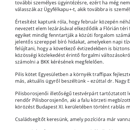
további személyes ügyintézésre, ezért ha még nem 
válasszák az Ügyfélkapu+-t, akik továbbra is személ
Értesítést kaptunk róla, hogy február közepén néhá
nevezett elem lezárásával elkezdődik a Flórián téri 
egyiket mindig fenntartják a közúti forgalom szám
jelentős szereppel bíró hidakat, amelyeken napi tíz
felújítani, hogy a következő évtizedekben is bizton
közösségi közlekedést érintő forgalmi változásokról 
számolni a BKK kérésének megfelelően.
Pilis kötet Egyesületben a környék traffipax fejles
más, aktuális ügyről beszéltünk – ezúttal dr. Nagy 
Pilisborosjenői illetőségű testvérpárt tartóztatott
rendőr Pilisborosjenőn, aki a falu körzeti megbízott
körözést Budapest XI. kerületében történt rablás m
Családsegítőt keresünk, amely pozícióra már vannak