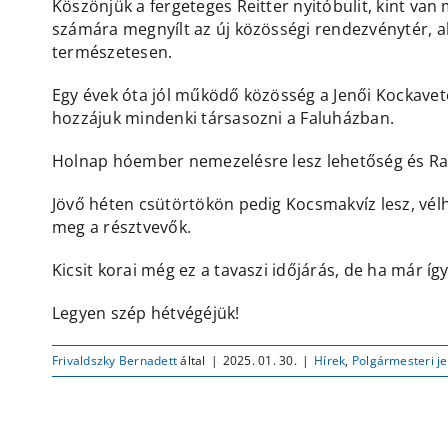
Köszönjük a fergeteges Reitter nyitóbulit, kint van
számára megnyílt az új közösségi rendezvénytér, 
természetesen.
Egy évek óta jól működő közösség a Jenői Kockave
hozzájuk mindenki társasozni a Faluházban.
Holnap hóember nemezelésre lesz lehetőség és Raf
Jövő héten csütörtökön pedig Kocsmakvíz lesz, vél
meg a résztvevők.
Kicsit korai még ez a tavaszi időjárás, de ha már így
Legyen szép hétvégéjük!
Frivaldszky Bernadett
által
|
2025. 01. 30.
|
Hírek
,
Polgármesteri j