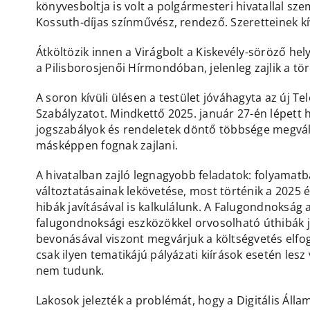
könyvesboltja is volt a polgármesteri hivatallal sz
Kossuth-díjas színművész, rendező. Szeretteinek k
Átköltözik innen a Virágbolt a Kiskevély-söröző helyé
a Pilisborosjenői Hírmondóban, jelenleg zajlik a tö
A soron kívüli ülésen a testület jóváhagyta az új Te
Szabályzatot. Mindkettő 2025. január 27-én lépett h
jogszabályok és rendeletek döntő többsége megvá
másképpen fognak zajlani.
A hivatalban zajló legnagyobb feladatok: folyamatb
változtatásainak lekövetése, most történik a 2025 é
hibák javításával is kalkulálunk. A Falugondnoksá
falugondnoksági eszközökkel orvosolható úthibák j
bevonásával viszont megvárjuk a költségvetés elfog
csak ilyen tematikájú pályázati kiírások esetén lesz
nem tudunk.
Lakosok jelezték a problémát, hogy a Digitális Álla