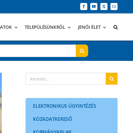
Facebook
YouTube
X
Email:
DATOK
TELEPÜLÉSÜNKRŐL
JENŐI ÉLET
Keresés...
ELEKTRONIKUS ÜGYINTÉZÉS
KÖZADATKERESŐ
KORMÁNYABLAK