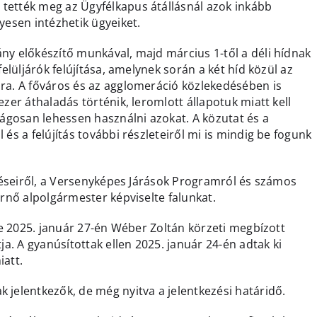
tették meg az Ügyfélkapus átállásnál azok inkább
yesen intézhetik ügyeiket.
ny előkészítő munkával, majd március 1-től a déli hídnak
felüljárók felújítása, amelynek során a két híd közül az
ára. A főváros és az agglomeráció közlekedésében is
ezer áthaladás történik, leromlott állapotuk miatt kell
ságosan lehessen használni azokat. A közutat és a
és a felújítás további részleteiről mi is mindig be fogunk
ztéseiről, a Versenyképes Járások Programról és számos
Ernő alpolgármester képviselte falunkat.
 le 2025. január 27-én Wéber Zoltán körzeti megbízott
ja. A gyanúsítottak ellen 2025. január 24-én adtak ki
iatt.
 jelentkezők, de még nyitva a jelentkezési határidő.