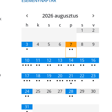
ESEMÉNYNAPTÁR
2026
augusztus
k
h
k
s
c
p
s
v
1
2
3
4
5
6
8
9
7
•
•
•
10
11
12
13
14
15
16
•
•
•
•
•
•
•
•
•
•
•
•
•
•
•
•
•
a
17
18
19
20
21
22
23
•
•
•
•
•
•
•
•
•
•
•
•
•
•
•
•
•
24
25
26
27
28
29
30
•
•
•
•
31
•