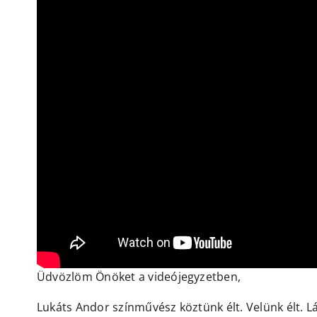
Üdvözlöm Önöket a videójegyzetben,
Lukáts Andor színművész köztünk élt. Velünk élt. Lá