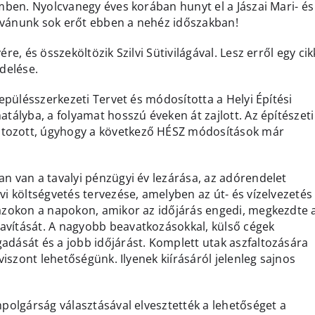
emben. Nyolcvanegy éves korában hunyt el a Jászai Mari- és
ívánunk sok erőt ebben a nehéz időszakban!
re, és összeköltözik Szilvi Sütivilágával. Lesz erről egy cik
rdelése.
lepülésszerkezeti Tervet és módosította a Helyi Építési
atályba, a folyamat hosszú éveken át zajlott. Az építészeti
ltozott, úgyhogy a következő HÉSZ módosítások már
an van a tavalyi pénzügyi év lezárása, az adórendelet
vi költségvetés tervezése, amelyben az út- és vízelvezetés
g azokon a napokon, amikor az időjárás engedi, megkezdte 
avítását. A nagyobb beavatkozásokkal, külső cégek
adását és a jobb időjárást. Komplett utak aszfaltozására
 viszont lehetőségünk. Ilyenek kiírásáról jelenleg sajnos
mpolgárság választásával elvesztették a lehetőséget a