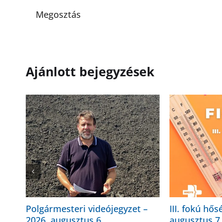
Megosztás
Ajánlott bejegyzések
Polgármesteri videójegyzet –
III. fokú hős
2026. augusztus 6.
augusztus 7.