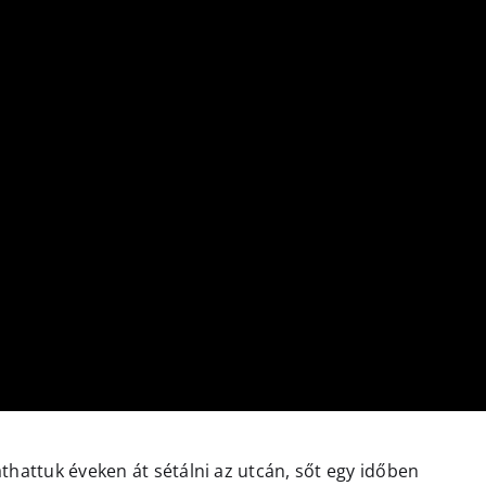
thattuk éveken át sétálni az utcán, sőt egy időben