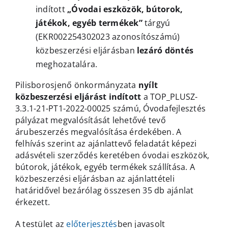
indított
„Óvodai eszközök, bútorok,
játékok, egyéb termékek”
tárgyú
(EKR002254302023 azonosítószámú)
közbeszerzési eljárásban
lezáró döntés
meghozatalára.
Pilisborosjenő önkormányzata
nyílt
közbeszerzési eljárást indított
a
TOP_PLUSZ-
3.3.1-21-PT1-2022-00025 számú, Óvodafejlesztés
pályázat megvalósítását lehetővé tevő
árubeszerzés megvalósítása érdekében. A
felhívás szerint az ajánlattevő feladatát képezi
adásvételi szerződés keretében óvodai eszközök,
bútorok, játékok, egyéb termékek szállítása.
A
közbeszerzési eljárásban az ajánlattételi
határidővel bezárólag összesen 35 db ajánlat
érkezett.
A testület az
előterjesztés
ben javasolt