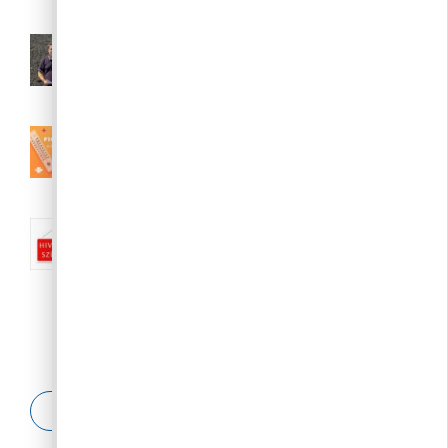
Polgármesteri videójegyzet – 2026.
augusztus 6.
2026. 08. 06.
III. fokú hőségriasztás augusztus 7.
(péntek) 24:00-ig meghosszabbítva
2026. 08. 04.
Nyári közigazgatási szünet:: 2026.
augusztus 10-23.
2026. 08. 04.
ESETBEJELENTŐ