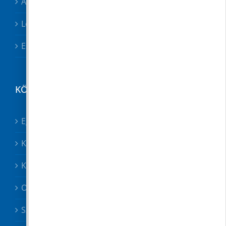
Adóügyek
Letölthető nyomtatványok
Esetbejelentő
KÖZÉRDEKŰ
Egészségügy összes
Közösségek
Közszolgáltatók, közbiztonság
Oktatás
Szociális ügyek