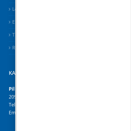
Letölthető nyomtatványok
Előterjesztések
Testületi határozatok
Rendeletek
KAPCSOLAT
Pilisborosjenő Község Önkormányzata
2097 Pilisborosjenő, Fő u. 16.
Telefon:
+36 (26) 336-028
Email:
hivatal@pilisborosjeno.hu