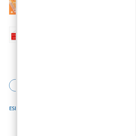
III. fokú hőségriasztás augusztus 7.
(péntek) 24:00-ig meghosszabbítva
2026. 08. 04.
Nyári közigazgatási szünet:: 2026.
augusztus 10-23.
2026. 08. 04.
ESETBEJELENTŐ
ESEMÉNYNAPTÁR
2026
augusztus