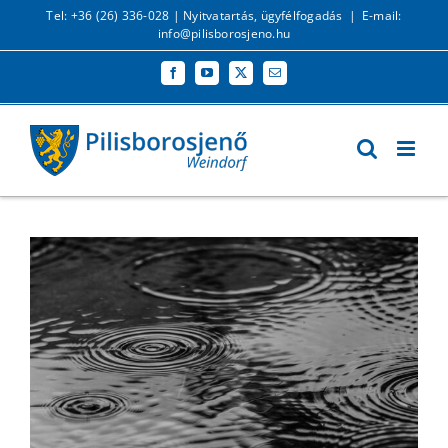
Kihagyás
Tel: +36 (26) 336-028 |
Nyitvatartás, ügyfélfogadás
|
E-mail:
info@pilisborosjeno.hu
Facebook
YouTube
X
Email: