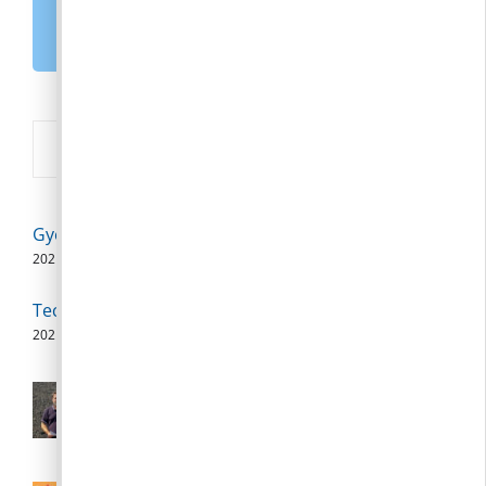
E-PAPÍR
Új
Gyermekorvosi szabadságolás
2026. 08. 08.
Technikai szünet
2026. 08. 07.
Polgármesteri videójegyzet – 2026.
augusztus 6.
2026. 08. 06.