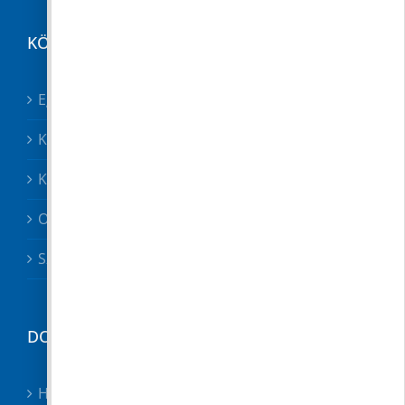
KÖZÉRDEKŰ
Egészségügy összes
Közösségek
Közszolgáltatók, közbiztonság
Oktatás
Szociális ügyek
DOKUMENTUMTÁR
Hirdetmények