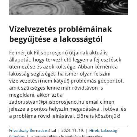
Vízelvezetés problémáinak
begyűjtése a lakosságtól
Felmérjük Pilisborosjenő útjainak aktuális
állapotát, hogy tervezhető legyen a fejlesztések
ütemezése és azok költsége. Abban kérnénk a
lakosság segítségét, ha ismer olyan felszíni
vízelvezetési (nem kátyú!) problémás gócpontot,
amit szükséges lenne már rövidtávon is
megoldani, akkor azt a
zador.istvan@pilisborosjeno.hu email címen
jelezze a pontos helyszín megadásával, fotóval és
a probléma rövid leírásával. Előre is köszönjük!
Frivaldszky Bernadett
által
|
2024. 11. 19.
|
Hírek
,
Lakossági
Vízelvezetés
felmérés
|
a hozzászólások lehetősége kikapcsolva