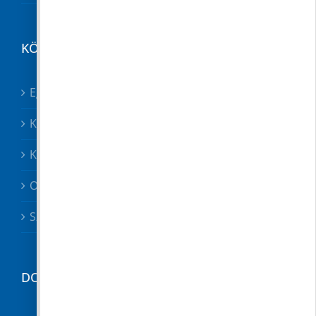
KÖZÉRDEKŰ
Egészségügy összes
Közösségek
Közszolgáltatók, közbiztonság
Oktatás
Szociális ügyek
DOKUMENTUMTÁR