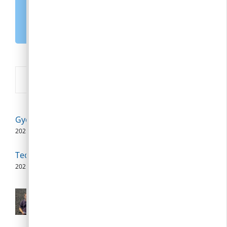
MAGYARORSZÁG.HU
E-PAPÍR
Új
Gyermekorvosi szabadságolás
2026. 08. 08.
Technikai szünet
2026. 08. 07.
Polgármesteri videójegyzet – 2026.
augusztus 6.
2026. 08. 06.