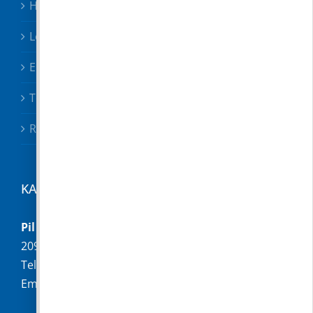
Hirdetmények
Letölthető nyomtatványok
Előterjesztések
Testületi határozatok
Rendeletek
KAPCSOLAT
Pilisborosjenő Község Önkormányzata
2097 Pilisborosjenő, Fő u. 16.
Telefon:
+36 (26) 336-028
Email:
hivatal@pilisborosjeno.hu