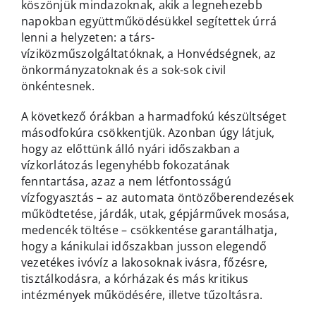
köszönjük mindazoknak, akik a legnehezebb
napokban együttműködésükkel segítettek úrrá
lenni a helyzeten: a társ-
víziközműszolgáltatóknak, a Honvédségnek, az
önkormányzatoknak és a sok-sok civil
önkéntesnek.
A következő órákban a harmadfokú készültséget
másodfokúra csökkentjük. Azonban úgy látjuk,
hogy az előttünk álló nyári időszakban a
vízkorlátozás legenyhébb fokozatának
fenntartása, azaz a nem létfontosságú
vízfogyasztás – az automata öntözőberendezések
működtetése, járdák, utak, gépjárművek mosása,
medencék töltése – csökkentése garantálhatja,
hogy a kánikulai időszakban jusson elegendő
vezetékes ivóvíz a lakosoknak ivásra, főzésre,
tisztálkodásra, a kórházak és más kritikus
intézmények működésére, illetve tűzoltásra.