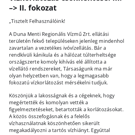
–> II. fokozat
„Tisztelt Felhasználóink!
A Duna Menti Regionális Vízmű Zrt. ellátási
területén fekvő településeken jelenleg mindenhol
zavartalan a vezetékes ivóvízellátás. Bár a
rendkívüli kánikula és a hálózat túlterheltsége
országszerte komoly kihívás elé állította a
vízellátó rendszereket, Társaságunk ma már
olyan helyzetben van, hogy a legmagasabb
fokozatú vízkorlátozást mérsékelni tudjuk.
Köszönjük a lakosságnak és a cégeknek, hogy
megértették és komolyan vették a
figyelmeztetéseket, betartották a korlátozásokat.
A közös összefogásnak és a felelős
vízhasználatnak köszönhetően sikerült
megakadályozni a tartós vízhiányt. Egyúttal