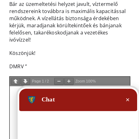
Bár az üzemeltetési helyzet javult, víztermelő
rendszereink továbbra is maximális kapacitással
működnek. A vízellátás biztonsága érdekében
kérjük, maradjanak körültekintőek és bánjanak
felelősen, takarékoskodjanak a vezetékes
ivóvízzel!
Köszönjük!
DMRV ”
Page
1
/
2
Zoom
100%