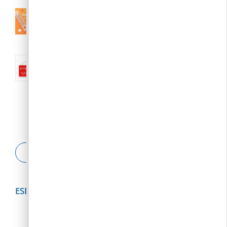
III. fokú hőségriasztás augusztus 7.
(péntek) 24:00-ig meghosszabbítva
2026. 08. 04.
Nyári közigazgatási szünet:: 2026.
augusztus 10-23.
2026. 08. 04.
ESETBEJELENTŐ
ESEMÉNYNAPTÁR
2026
augusztus