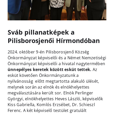
Sváb pillanatképek a
Pilisborosjenői Hírmondóban
2024. október 9-én Pilisborosjenő Község
Önkormányzat képviselői és a Német Nemzetiségi
Önkormányzat képviselői a hivatal nagytermében
ünnepélyes keretek között esküt tettek.
Az
esküt követően Önkormányzatunk a
nyilvánosság előtt megtartotta alakuló ülését,
melynek során az elnök és elnökhelyettes
megválasztására került sor. Elnök Perlinger
Györgyi, elnökhelyettes Heves László, képviselők
Kiss Gabriella, Komlós Erzsébet, Dr. Schieszl
Ferenc. A két képviselő testület gratulált