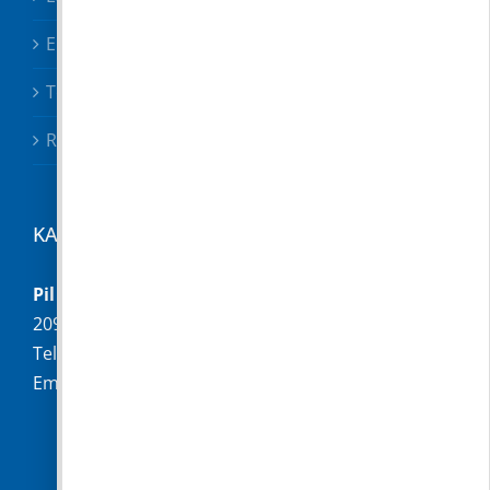
Előterjesztések
Testületi határozatok
Rendeletek
KAPCSOLAT
Pilisborosjenő Község Önkormányzata
2097 Pilisborosjenő, Fő u. 16.
Telefon:
+36 (26) 336-028
Email:
hivatal@pilisborosjeno.hu