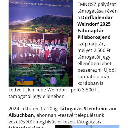
EMNÖSZ pályázat
támogatása révén
a
Dorfkalendar
Weindorf 2025
Falunaptár
Pilisborosjenő
szép naptár,
melyet 2.500 Ft
támogatói jegy
ellenében lehet
beszerezni. Újból
kapható a már
korábban is
kedvelt „Ich liebe Weindorf” póló 3.500 Ft
támogatói jegy ellenében.
2024. október 17-20-ig:
látogatás Steinheim am
Albuchban
, ahonnan –testvértelepülésünk
vezetésétől-meghívás érkezett látogatásra,