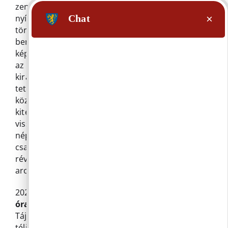
zeneiskola és sporttal összefüggésben. Alkalom
nyílt a kint működő egyesületek képviselőivel
történő találkozásra, mindkét fél részéről a
bemutatkozásra. Az „összeillő” egyesületek
képviselőivel folytatott külön beszélgetés révén
az elérhetőségek cseréjére, a jővőbeni tervek
kirajzolódására, a kapcsolat kiépítését célozva
tettünk lépéseket. Plusz élmény volt többek
között a Pilisborosjenőről 1946-ban elűzött és
kitelepített lakosok „hagyatékából” írások,
visszaemlékezések, fényképek, térképek,
népviselet, múzeum megtekintése. Remek
csapatépítő program volt. A jó beszélgetések
révén megismerhettük mindannyiunk „másik
arcát” is, nem csupán a hivatalosan ismertet.
2024. november 29-én iskolásaink
honismereti
óra
keretében látogatást tesznek a Sváb
Tájházban, ahol Perlinger Györgyi az egyik szép
téli, a tollfosztás témakörével, hagyományával