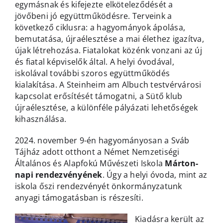
egymásnak és kifejezte elköteleződését a
jövőbeni jó együttműködésre. Terveink a
következő ciklusra: a hagyományok ápolása,
bemutatása, újraélesztése a mai élethez igazítva,
újak létrehozása. Fiatalokat közénk vonzani az új
és fiatal képviselők által. A helyi óvodával,
iskolával további szoros együttműködés
kialakítása. A Steinheim am Albuch testvérvárosi
kapcsolat erősítését támogatni, a Sütő klub
újraélesztése, a különféle pályázati lehetőségek
kihasználása.
2024. november 9-én hagyományosan a Sváb
Tájház adott otthont a Német Nemzetiségi
Általános és Alapfokú Művészeti Iskola
Márton-
napi rendezvényének
. Úgy a helyi óvoda, mint az
iskola őszi rendezvényét önkormányzatunk
anyagi támogatásban is részesíti.
Kiadásra került az