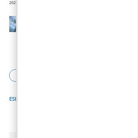
2026. 08. 04.
Az E.ON fokozott készenléttel biztosítja
az energiaellátást
2026. 08. 03.
ESETBEJELENTŐ
ESEMÉNYNAPTÁR
2026
augusztus
h
k
s
c
p
s
v
1
2