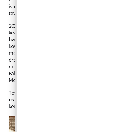
ismerteti meg a gyerekeket, miközben
tevőlegesen is tollfosztásra kerül sor.
2024. december 7-én szombaton délután 4 órai
kezdettel kerül sor a templomban a
Deutschklub
hagyományos adventi koncertjére
és az azt
követő agapéra a templomkertben, melyre már
most szeretettel hívunk minden kedves
érdeklődőt! A koncert folyamán a klubtagok szép
német és magyar karácsonyi dalokat adnak elő.
Falunk kedves lakói lesznek vendégművészeink:
Molnár Piroska és Martos Attila személyében.
Továbbra is örömmel hívjuk és várjuk a
dalkörbe
és tánccsoportba
a német ének- zenei kultúrát
kedvelő egyéneket.