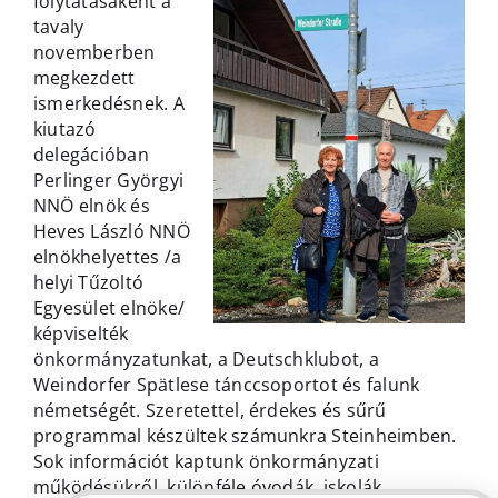
folytatásaként a
tavaly
novemberben
megkezdett
ismerkedésnek. A
kiutazó
delegációban
Perlinger Györgyi
NNÖ elnök és
Heves László NNÖ
elnökhelyettes /a
helyi Tűzoltó
Egyesület elnöke/
képviselték
önkormányzatunkat, a Deutschklubot, a
Weindorfer Spätlese tánccsoportot és falunk
németségét. Szeretettel, érdekes és sűrű
programmal készültek számunkra Steinheimben.
Sok információt kaptunk önkormányzati
működésükről, különféle óvodák, iskolák,