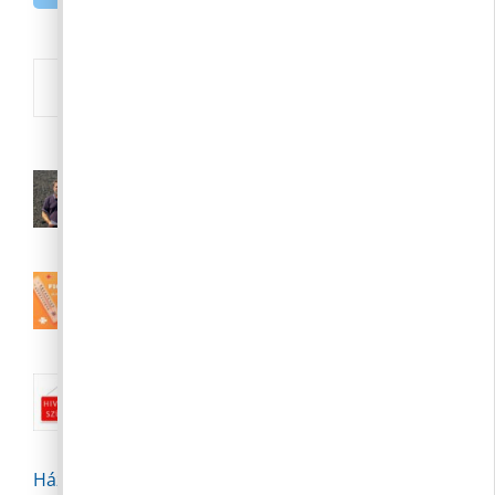
Új
Polgármesteri videójegyzet – 2026.
augusztus 6.
2026. 08. 06.
III. fokú hőségriasztás augusztus 7.
(péntek) 24:00-ig meghosszabbítva
2026. 08. 04.
Nyári közigazgatási szünet:: 2026.
augusztus 10-23.
2026. 08. 04.
Háziorvosi szabadságolás