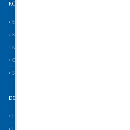
KÖZÉRDEKŰ
Egészségügy összes
Közösségek
Közszolgáltatók, közbiztonság
Oktatás
Szociális ügyek
DOKUMENTUMTÁR
Hirdetmények
Letölthető nyomtatványok