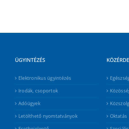
ÜGYINTÉZÉS
KÖZÉRD
Elektronikus ügyintézés
Egészsé
Irodák, csoportok
Közössé
Adóügyek
Közszolg
Letölthető nyomtatványok
Oktatás
Esetbejelentő
Szociáli