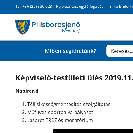
Kihagyás
Tel: +36 (26) 336-028 |
Nyitvatartás, ügyfélfogadás
|
E-mail: info@
Keresés...
Miben segíthetünk?
Képviselő-testületi ülés 2019.11
Napirend
Téli síkosságmentesítés szolgáltatás
Műfüves sportpálya pályázat
Lazaret TRSZ és moratórium