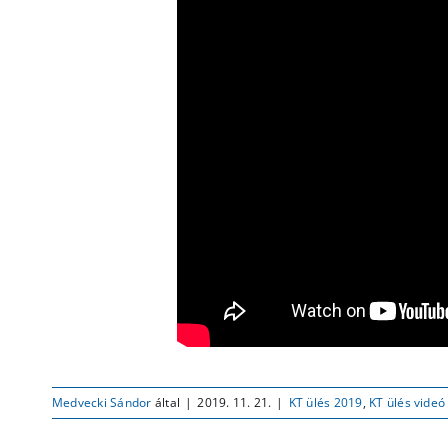
Medvecki Sándor
által
|
2019. 11. 21.
|
KT ülés 2019
,
KT ülés videó