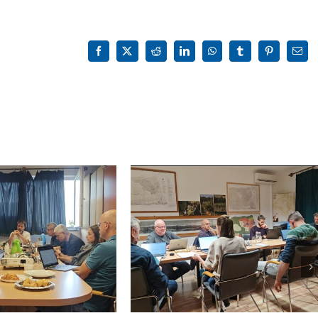
2019.11.20.
bejegyzéshez
Facebook
X
Reddit
LinkedIn
WhatsApp
Tumblr
Pinterest
Emai