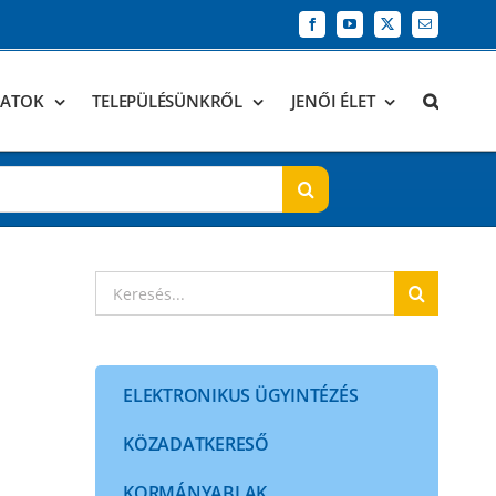
Facebook
YouTube
X
Email:
DATOK
TELEPÜLÉSÜNKRŐL
JENŐI ÉLET
Keresés...
ELEKTRONIKUS ÜGYINTÉZÉS
KÖZADATKERESŐ
KORMÁNYABLAK