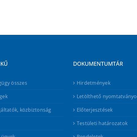
EKŰ
DOKUMENTUMTÁR
gügy összes
Hirdetmények
gek
Letölthető nyomtatványo
áltatók, közbiztonság
Előterjesztések
Testületi határozatok
s ügyek
Rendeletek