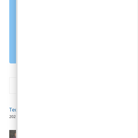
ELEKTRONIKUS ÜGYINTÉZÉS
KÖZADATKERESŐ
KORMÁNYABLAK
MAGYARORSZÁG.HU
E-PAPÍR
Új
Technikai szünet
2026. 08. 07.
Polgármesteri videójegyzet – 2026.