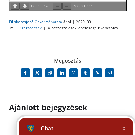
Page
1
/
4
Zoom
100%
Pilisborosjenő Önkormányzata
által
|
2020. 09.
Megbízási
15.
|
Szerződések
|
a hozzászólások lehetősége kikapcsolva
szerződés
Cornus
Kert
Kft
bejegyzéshez
Megosztás
Facebook
X
Reddit
LinkedIn
WhatsApp
Tumblr
Pinterest
Email:
Ajánlott bejegyzések