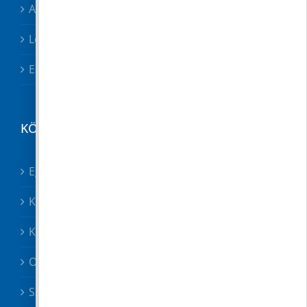
Adóügyek
Letölthető nyomtatványok
Esetbejelentő
KÖZÉRDEKŰ
Egészségügy összes
Közösségek
Közszolgáltatók, közbiztonság
Oktatás
Szociális ügyek