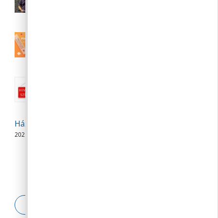
augusztus 6.
2026. 08. 06.
III. fokú hőségriasztás augusztus 7.
(péntek) 24:00-ig meghosszabbítva
2026. 08. 04.
Nyári közigazgatási szünet:: 2026.
augusztus 10-23.
2026. 08. 04.
Háziorvosi szabadságolás
2026. 08. 04.
ESETBEJELENTŐ