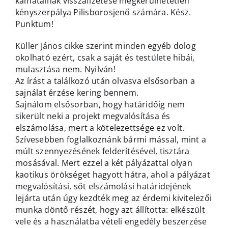
kamatainak visszafizetése megkerülhetetlen
kényszerpálya Pilisborosjenő számára. Kész.
Punktum!
Küller János cikke szerint minden egyéb dolog
okolható ezért, csak a saját és testülete hibái,
mulasztása nem. Nyilván!
Az írást a találkozó után olvasva elsősorban a
sajnálat érzése kering bennem.
Sajnálom elsősorban, hogy határidőig nem
sikerült neki a projekt megvalósítása és
elszámolása, mert a kötelezettsége ez volt.
Szívesebben foglalkoznánk bármi mással, mint a
múlt szennyezésének felderítésével, tisztára
mosásával. Mert ezzel a két pályázattal olyan
kaotikus örökséget hagyott hátra, ahol a pályázat
megvalósítási, sőt elszámolási határidejének
lejárta után úgy kezdték meg az érdemi kivitelezői
munka döntő részét, hogy azt állította: elkészült
vele és a használatba vételi engedély beszerzése