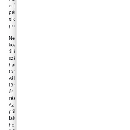
erősít bennünket abban, hogy külső forrásokat,
pénzügyi lehetőségeket keressünk az
elképzeléseinkhez, a lakosok életminőségét javító
projektekhez.
Nem szimpátia vagy karácsonyi ünnepek
közelségének kérdése, hogy a valótlan
állításoknak, csalásnak vagy akár a pénzügyi-
számviteli fegyelem megsértésének független
hatósági vizsgálata megtörténjen és ha
törvénysértés történt, akkor minden érintett
vállalja a következményeket. Ha pedig nem
történt, akkor ez kerüljön kimondásra és egyszer
és mindenkorra tisztázódjon, akinek nem volt
része benne.
Az mindezek mellett a hét eleje óta már biztos: a
pályázati pénzt nem fogja senki visszafizetni a
falu helyett. Azt nekünk kell megtennünk. Úgy,
hogy a korábban befolyt pályázati pénz már