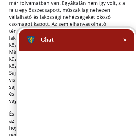
már folyamatban van. Egyáltalán nem így volt, s a
falu egy összecsapott, műszakilag nehezen
vállalható és lakossági nehézségeket okozó
csomagot kapott. Az sem elhanyagolható
tényező, hogy hetente egy levél még ma is érkezik
lakosoktól, akik az útépítések, útfelújítások
következtében létrejött káraikról panaszkodnak.
Még saját ciklusának bizottsági tagja is év végéig
küzdött azon, hogy autóval normálisan meg tudja
közelíteni ingatlanját.
Sajnálom másodsorban azt is, hogy a
visszafizetés kényszere miatt végeredményben
saját forrásból megépült utak ilyen minőségűek
és sokuknak okoznak minimum kellemetlenséget
vagy akár kárt.
És sajnálom azt is, hogy a visszafizetés kényszere
az új képviselő testület lehetőségeit veszi el attól,
hogy javítsa a már itt élők életét. Természetesen
nem sajnálkozunk, kesergünk és ez csak tovább