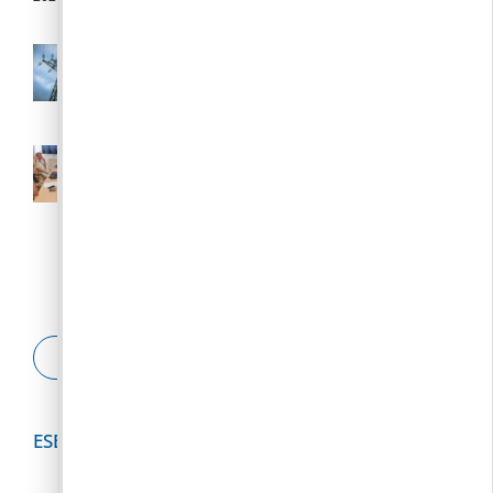
Az E.ON fokozott készenléttel biztosítja
az energiaellátást
2026. 08. 03.
Soron kívüli testületi ülés – 2026. július
31.
2026. 07. 31.
ESETBEJELENTŐ
ESEMÉNYNAPTÁR