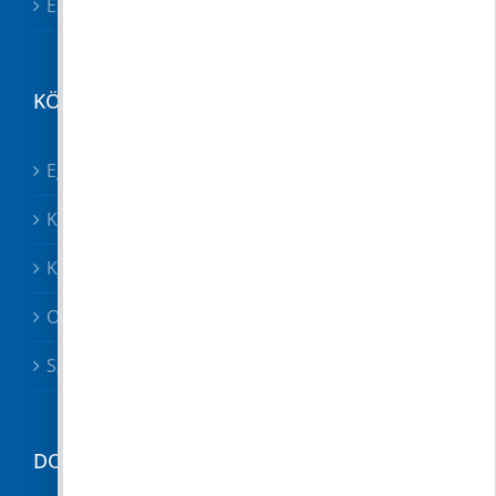
Esetbejelentő
KÖZÉRDEKŰ
Egészségügy összes
Közösségek
Közszolgáltatók, közbiztonság
Oktatás
Szociális ügyek
DOKUMENTUMTÁR