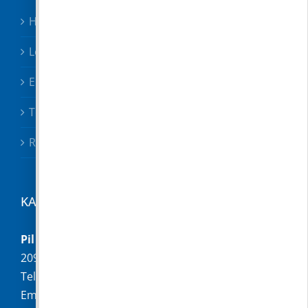
Hirdetmények
Letölthető nyomtatványok
Előterjesztések
Testületi határozatok
Rendeletek
KAPCSOLAT
Pilisborosjenő Község Önkormányzata
2097 Pilisborosjenő, Fő u. 16.
Telefon:
+36 (26) 336-028
Email:
hivatal@pilisborosjeno.hu