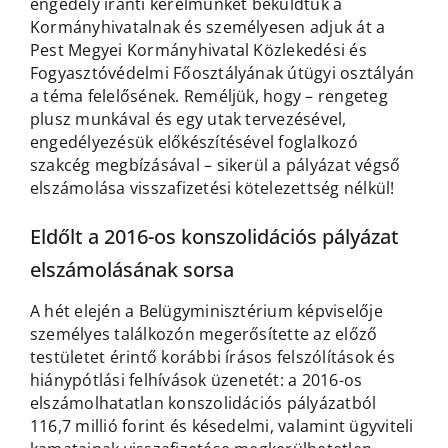
engedély iránti kérelmünket beküldtük a
Kormányhivatalnak és személyesen adjuk át a
Pest Megyei Kormányhivatal Közlekedési és
Fogyasztóvédelmi Főosztályának útügyi osztályán
a téma felelősének. Reméljük, hogy – rengeteg
plusz munkával és egy utak tervezésével,
engedélyezésük előkészítésével foglalkozó
szakcég megbízásával – sikerül a pályázat végső
elszámolása visszafizetési kötelezettség nélkül!
Eldőlt a 2016-os konszolidációs pályázat
elszámolásának sorsa
A hét elején a Belügyminisztérium képviselője
személyes találkozón megerősítette az előző
testületet érintő korábbi írásos felszólítások és
hiánypótlási felhívások üzenetét: a 2016-os
elszámolhatatlan konszolidációs pályázatból
116,7 millió forint és késedelmi, valamint ügyviteli