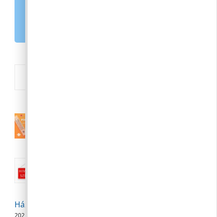
MAGYARORSZÁG.HU
E-PAPÍR
Új
III. fokú hőségriasztás augusztus 7.
(péntek) 24:00-ig meghosszabbítva
2026. 08. 04.
Nyári közigazgatási szünet:: 2026.
augusztus 10-23.
2026. 08. 04.
Háziorvosi szabadságolás
2026. 08. 04.