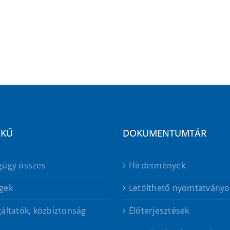
EKŰ
DOKUMENTUMTÁR
gügy összes
Hirdetmények
gek
Letölthető nyomtatványo
áltatók, közbiztonság
Előterjesztések