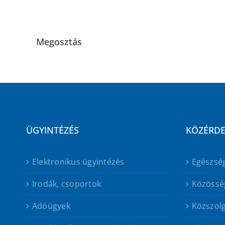
Megosztás
ÜGYINTÉZÉS
KÖZÉRD
Elektronikus ügyintézés
Egészsé
Irodák, csoportok
Közössé
Adóügyek
Közszolg