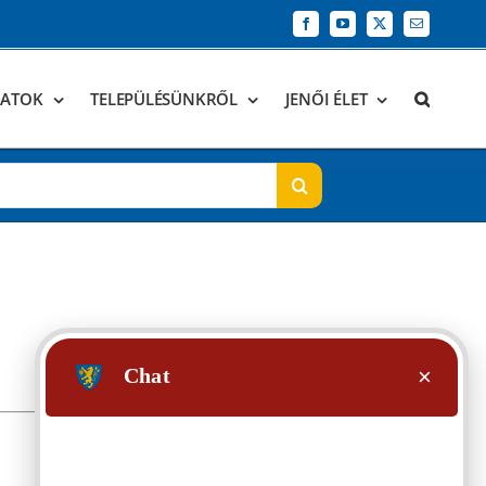
Facebook
YouTube
X
Email:
DATOK
TELEPÜLÉSÜNKRŐL
JENŐI ÉLET