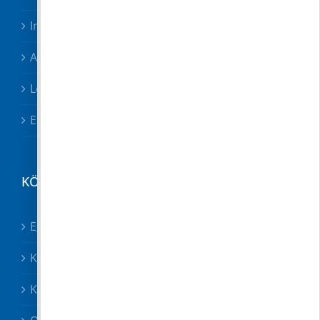
Irodák, csoportok
Adóügyek
Letölthető nyomtatványok
Esetbejelentő
KÖZÉRDEKŰ
Egészségügy összes
Közösségek
Közszolgáltatók, közbiztonság