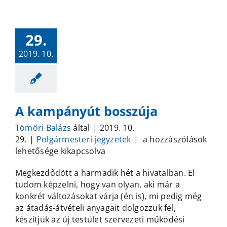
29.
2019. 10.
A kampányút bosszúja
Tömöri Balázs
által
|
2019. 10.
A
29.
|
Polgármesteri jegyzetek
|
a hozzászólások
kampányút
lehetősége kikapcsolva
bosszúja
Megkezdődött a harmadik hét a hivatalban. El
bejegyzéshez
tudom képzelni, hogy van olyan, aki már a
konkrét változásokat várja (én is), mi pedig még
az átadás-átvételi anyagait dolgozzuk fel,
készítjük az új testület szervezeti működési