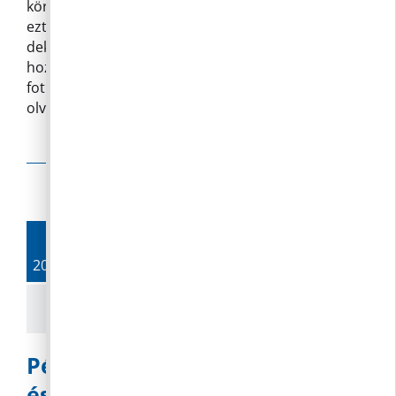
körötte aktív emberek segítették méltóvá tenni
ezt az 5 évente előforduló estét! Sütöttek,
dekoráltak, pakoltak, előkészítettek, poharakat
hoztak, virágokat rendeltek és mozgósítottak,
fotóztak, videóztak, szerveztek. Jó, hogy István
olvasta elő az eskü szövegét!
Tovább»
Olvass tovább
19.
2019. 10.
Pénteken történt a hivatalban
és környékén