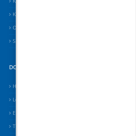
Közösségek
Közszolgáltatók, közbiztonság
Oktatás
Szociális ügyek
DOKUMENTUMTÁR
Hirdetmények
Letölthető nyomtatványok
Előterjesztések
Testületi határozatok