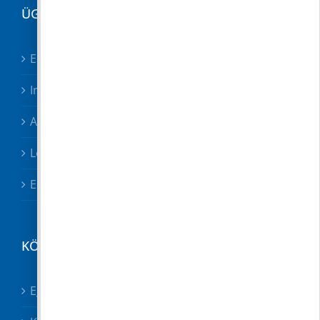
ÜGYINTÉZÉS
Elektronikus ügyintézés
Irodák, csoportok
Adóügyek
Letölthető nyomtatványok
Esetbejelentő
KÖZÉRDEKŰ
Egészségügy összes