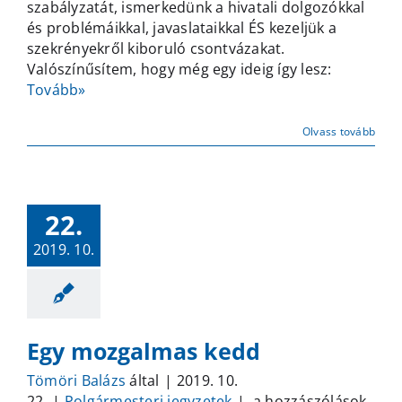
szabályzatát, ismerkedünk a hivatali dolgozókkal
és problémáikkal, javaslataikkal ÉS kezeljük a
szekrényekről kiboruló csontvázakat.
Valószínűsítem, hogy még egy ideig így lesz:
Tovább»
Olvass tovább
22.
2019. 10.
Egy mozgalmas kedd
Tömöri Balázs
által
|
2019. 10.
Egy
22.
|
Polgármesteri jegyzetek
|
a hozzászólások