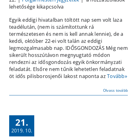
mozgalmas
lehetősége kikapcsolva
kedd
Egyik eddigi hivatalban töltött nap sem volt laza
bejegyzéshez
teadélután, (nem is számítottunk rá
természetesen és nem is kell annak lennie), de a
keddi, október 22-ei volt talán az eddigi
legmozgalmasabb nap. IDŐSGONDOZÁS Még nem
sikerült hosszútávon megnyugtató módon
rendezni az idősgondozás egyik önkormányzati
feladatát. Elsőre nem tűnik lehetetlen feladatnak
öt idős pilisborosjenői lakost naponta az
Tovább»
Olvass tovább
21.
2019. 10.