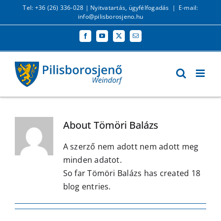
Kihagyás
Tel: +36 (26) 336-028 |
Nyitvatartás, ügyfélfogadás
|
E-mail:
info@pilisborosjeno.hu
Facebook
YouTube
X
Email:
About
Tömöri Balázs
A szerző nem adott nem adott meg
minden adatot.
So far Tömöri Balázs has created 18
blog entries.