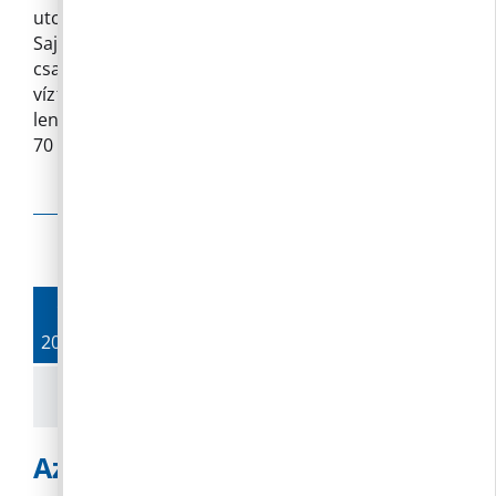
utcában alig folyik valami az ivóvíz csapból.
Sajnos nem érjük el a DMRV-t, pedig több
csatornán próbáljuk. Kérem megértésüket és
víztakarékos esti programot. Akinek ivóvízre
lenne szüksége, kérem keressen telefonon: 06 /
70 / 978 0037 Tömöri Balázs
Olvass tovább
14.
2019. 10.
Az önkormányzati választás