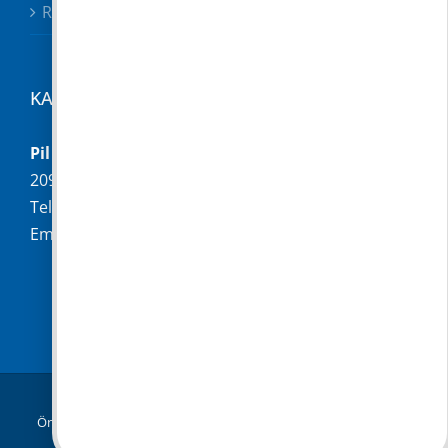
Rendeletek
KAPCSOLAT
Pilisborosjenő Község Önkormányzata
2097 Pilisborosjenő, Fő u. 16.
Telefon:
+36 (26) 336-028
Email:
hivatal@pilisborosjeno.hu
© Copyright 2019 -
2026 |
Pilisborosjenő
Önkormányzata
|
Adatkezelési tájékoztató
| Minden jog
fenntartva