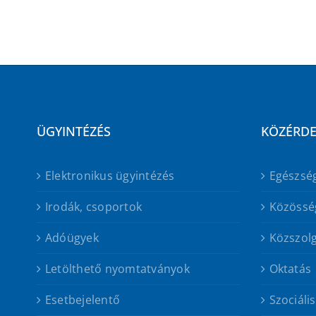
ÜGYINTÉZÉS
KÖZÉRD
Elektronikus ügyintézés
Egészsé
Irodák, csoportok
Közössé
Adóügyek
Közszolg
Letölthető nyomtatványok
Oktatás
Esetbejelentő
Szociáli