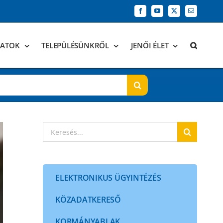
Facebook
YouTube
X
Email:
DATOK
TELEPÜLÉSÜNKRŐL
JENŐI ÉLET
Keresés...
ELEKTRONIKUS ÜGYINTÉZÉS
KÖZADATKERESŐ
KORMÁNYABLAK