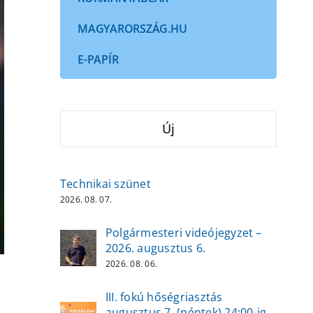
MAGYARORSZÁG.HU
E-PAPÍR
Új
Technikai szünet
2026. 08. 07.
Polgármesteri videójegyzet –
2026. augusztus 6.
2026. 08. 06.
III. fokú hőségriasztás
augusztus 7. (péntek) 24:00-ig