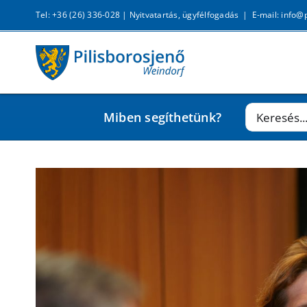
Kihagyás
Tel: +36 (26) 336-028 |
Nyitvatartás, ügyfélfogadás
|
E-mail: info@
Keresés...
Miben segíthetünk?