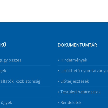
EKŰ
DOKUMENTUMTÁR
gügy összes
Hirdetmények
gek
Letölthető nyomtatványo
áltatók, közbiztonság
Előterjesztések
Testületi határozatok
s ügyek
Rendeletek