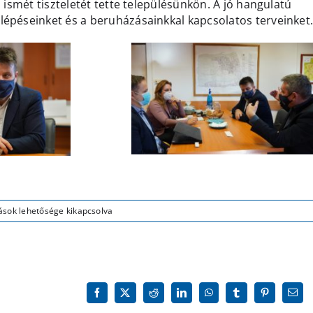
 ismét tiszteletét tette településünkön. A jó hangulatú
épéseinket és a beruházásainkkal kapcsolatos terveinket
ások lehetősége kikapcsolva
nőn
Facebook
X
Reddit
LinkedIn
WhatsApp
Tumblr
Pinterest
Emai
z