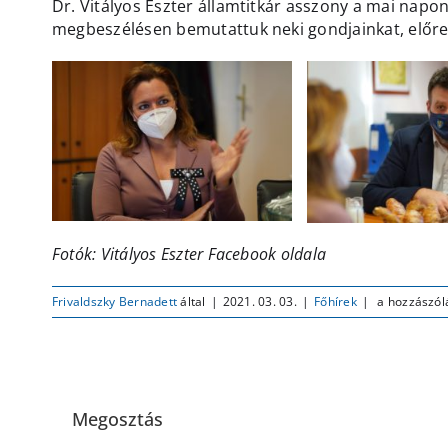
Dr. Vitályos Eszter államtitkár asszony a mai napon
megbeszélésen bemutattuk neki gondjainkat, előrel
Fotók: Vitályos Eszter Facebook oldala
Dr.
Frivaldszky Bernadett
által
|
2021. 03. 03.
|
Főhírek
|
a hozzászól
Vitályos
Eszter
államtitkár
asszony
látogatása
Megosztás
Pilisborosje
bejegyzéshe