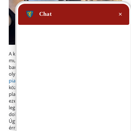
A közösségi kezdeményezésekhez Gábor a
munkáján keresztül is kötődik. Korábban
bankban dolgozott, de nyolc éve vállalkozóként
olyan projekteket indít (
Brancs: A közösségi
piactér
), amelyek embereket hoznak össze:
közösségi kerteket, közösségi finanszírozási
platformot, különböző helyi eseményeket. Bár
ezek nem mindig hoztak anyagi sikert, számára a
legnagyobb érték az, hogy olyan emberekkel
dolgozhat együtt, akikkel jó kapcsolatokat építhet.
Úgy látja, hogy ezek a kapcsolatok sokkal többet
érnek, mint bármilyen pénzügyi eredmény.