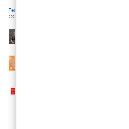
Technikai szünet
2026. 08. 07.
Polgármesteri videójegyzet – 2026.
augusztus 6.
2026. 08. 06.
III. fokú hőségriasztás augusztus 7.
(péntek) 24:00-ig meghosszabbítva
2026. 08. 04.
Nyári közigazgatási szünet:: 2026.
augusztus 10-23.
2026. 08. 04.