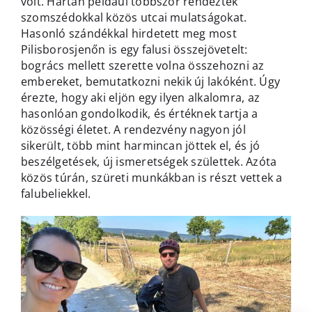
volt. Hartán például többször rendeztek
szomszédokkal közös utcai mulatságokat.
Hasonló szándékkal hirdetett meg most
Pilisborosjenőn is egy falusi összejövetelt:
bogrács mellett szerette volna összehozni az
embereket, bemutatkozni nekik új lakóként. Úgy
érezte, hogy aki eljön egy ilyen alkalomra, az
hasonlóan gondolkodik, és értéknek tartja a
közösségi életet. A rendezvény nagyon jól
sikerült, több mint harmincan jöttek el, és jó
beszélgetések, új ismeretségek születtek. Azóta
közös túrán, szüreti munkákban is részt vettek a
falubeliekkel.