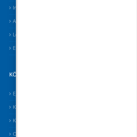
Irodák, csoportok
Adóügyek
Letölthető nyomtatványok
Esetbejelentő
KÖZÉRDEKŰ
Egészségügy összes
Közösségek
Közszolgáltatók, közbiztonság
Oktatás