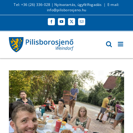
Kihagyás
Tel: +36 (26) 336-028 |
Nyitvatartás, ügyfélfogadás
|
E-mail:
info@pilisborosjeno.hu
Facebook
YouTube
X
Email: