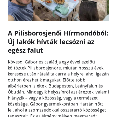
A Pilisborosjenői Hírmondóból:
Új lakók hívták lecsózni az
egész falut
Kövesdi Gábor és családja egy évvel ezelőtt
költöztek Pilisborosjenőre, miután hosszú évek
keresése után rátaláltak arra a helyre, ahol igazán
otthon érezhetik magukat. Előtte több
albérletben is éltek: Budapesten, Leányfalun és
Óbudán. Mindegyik helyszínről azt érezték, valami
hiányzik – vagy a közösség, vagy a természet
közelsége. Gábor gyermekkorában Hartán nőtt
fel, ahol a szomszédokkal összetartó közösséget
tapasztalt. Ez az élmény mélyen megmaradt