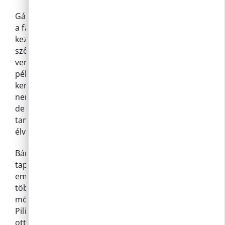
Gábor arról is beszélt, mennyire fontosnak tartja
a faluban működő önkéntes és közösségi
kezdeményezéseket, mint például a tsz-es
szőlészetet, ahol közösen dolgoznak. Szívesen
venne részt további hasonló projektekben is,
például focipálya létrehozásában vagy közösségi
kert kialakításában. Tapasztalata szerint sokan
nem értenek a kertészkedéshez, nincs rá idejük,
de ha együtt csinálnák, abból mindenki
tanulhatna, és az eredményt közösen
élvezhetnék.
Bár Gábor nem titkolta, hogy vannak negatívabb
tapasztalataik is, például néhány zárkózottabb
emberrel, mégis úgy érzi, Pilisborosjenőn
többségében nagyon jó energiák vannak. Szavai
mögött világosan kirajzolódik: számára
Pilisborosjenő nem csupán lakóhely, hanem igazi
otthon, ahol érték a természet, az emberek