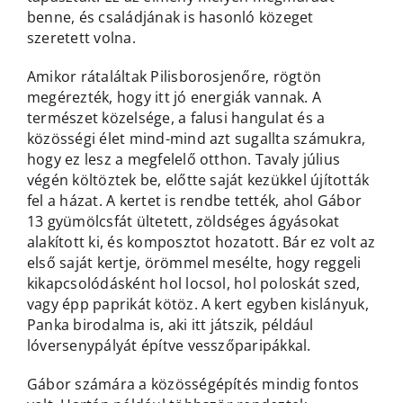
benne, és családjának is hasonló közeget
szeretett volna.
Amikor rátaláltak Pilisborosjenőre, rögtön
megérezték, hogy itt jó energiák vannak. A
természet közelsége, a falusi hangulat és a
közösségi élet mind-mind azt sugallta számukra,
hogy ez lesz a megfelelő otthon. Tavaly július
végén költöztek be, előtte saját kezükkel újították
fel a házat. A kertet is rendbe tették, ahol Gábor
13 gyümölcsfát ültetett, zöldséges ágyásokat
alakított ki, és komposztot hozatott. Bár ez volt az
első saját kertje, örömmel mesélte, hogy reggeli
kikapcsolódásként hol locsol, hol poloskát szed,
vagy épp paprikát kötöz. A kert egyben kislányuk,
Panka birodalma is, aki itt játszik, például
lóversenypályát építve vesszőparipákkal.
Gábor számára a közösségépítés mindig fontos