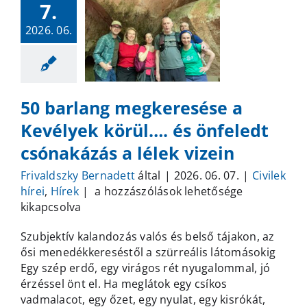
7.
2026. 06.
50 barlang megkeresése a
Kevélyek körül…. és önfeledt
csónakázás a lélek vizein
Frivaldszky Bernadett
által
|
2026. 06. 07.
|
Civilek
50
hírei
,
Hírek
|
a hozzászólások lehetősége
barlang
kikapcsolva
megkeresése
Szubjektív kalandozás valós és belső tájakon, az
a
ősi menedékkereséstől a szürreális látomásokig
Kevélyek
Egy szép erdő, egy virágos rét nyugalommal, jó
körül….
érzéssel önt el. Ha meglátok egy csíkos
és
vadmalacot, egy őzet, egy nyulat, egy kisrókát,
önfeledt