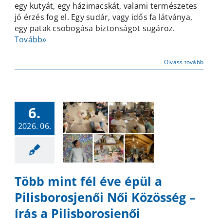
egy kutyát, egy házimacskát, valami természetes
csónakázás
jó érzés fog el. Egy sudár, vagy idős fa látványa,
a
egy patak csobogása biztonságot sugároz.
lélek
Tovább»
vizein
bejegyzéshez
Olvass tovább
6.
2026. 06.
Több mint fél éve épül a
Pilisborosjenői Női Közösség –
írás a Pilisborosjenői