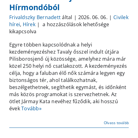
Hírmondóból
Frivaldszky Bernadett
által
|
2026. 06. 06.
|
Civilek
Több
hírei
,
Hírek
|
a hozzászólások lehetősége
mint
kikapcsolva
fél
Egyre többen kapcsolódnak a helyi
éve
kezdeményezéshez Tavaly ősszel indult útjára
épül
Pilisborosjenő új közössége, amelyhez mára már
a
közel 250 helyi nő csatlakozott. A kezdeményezés
Pilisborosjenői
célja, hogy a faluban élő nők számára legyen egy
Női
biztonságos tér, ahol találkozhatnak,
Közösség
beszélgethetnek, segíthetik egymást, és időnként
–
más közös programokat is szervezhetnek. Az
írás
ötlet Jármay Kata nevéhez fűződik, aki hosszú
a
évek
Tovább»
Pilisborosjenői
Hírmondóból
bejegyzéshez
Olvass tovább