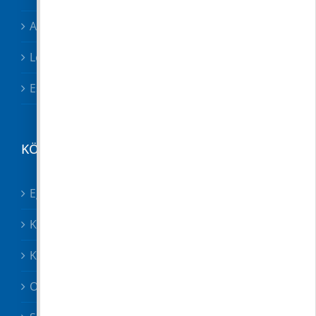
Adóügyek
Letölthető nyomtatványok
Esetbejelentő
KÖZÉRDEKŰ
Egészségügy összes
Közösségek
Közszolgáltatók, közbiztonság
Oktatás