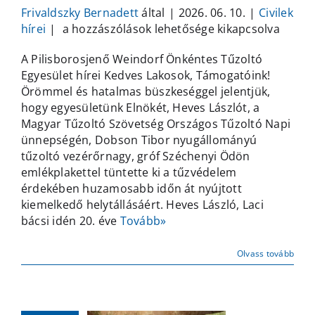
Frivaldszky Bernadett
által
|
2026. 06. 10.
|
Civilek
Civilek
hírei
|
a hozzászólások lehetősége kikapcsolva
hírei
A Pilisborosjenő Weindorf Önkéntes Tűzoltó
a
Egyesület hírei Kedves Lakosok, Támogatóink!
Pilisborosjenői
Örömmel és hatalmas büszkeséggel jelentjük,
Hírmondóban
hogy egyesületünk Elnökét, Heves Lászlót, a
bejegyzéshez
Magyar Tűzoltó Szövetség Országos Tűzoltó Napi
ünnepségén, Dobson Tibor nyugállományú
tűzoltó vezérőrnagy, gróf Széchenyi Ödön
emlékplakettel tüntette ki a tűzvédelem
érdekében huzamosabb időn át nyújtott
kiemelkedő helytállásáért. Heves László, Laci
bácsi idén 20. éve
Tovább»
Olvass tovább