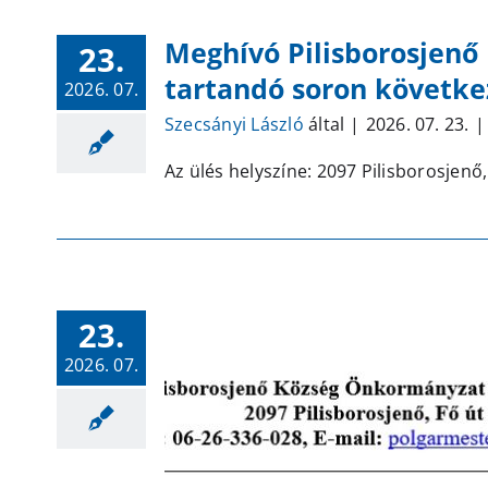
Meghívó Pilisborosjenő
23.
tartandó soron követke
2026. 07.
Szecsányi László
által
|
2026. 07. 23.
|
Az ülés helyszíne: 2097 Pilisborosjenő,
23.
2026. 07.