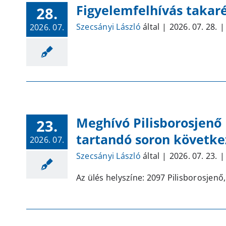
Figyelemfelhívás takaré
28.
Szecsányi László
által
|
2026. 07. 28.
|
2026. 07.
Meghívó Pilisborosjenő
23.
tartandó soron követke
2026. 07.
Szecsányi László
által
|
2026. 07. 23.
|
Az ülés helyszíne: 2097 Pilisborosjenő,