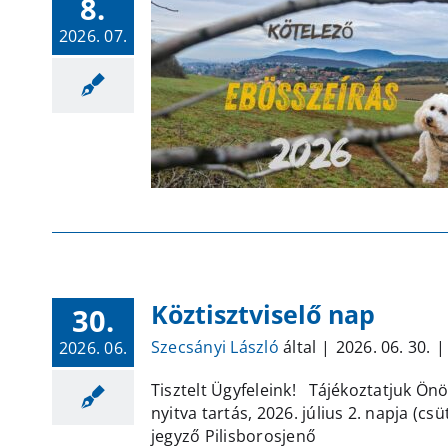
8.
2026. 07.
Köztisztviselő nap
30.
Szecsányi László
által
|
2026. 06. 30.
|
2026. 06.
Tisztelt Ügyfeleink! Tájékoztatjuk Önök
nyitva tartás, 2026. július 2. napja (c
jegyző Pilisborosjenő