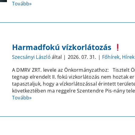
Tovább»
bejeg
Harmadfokú vízkorlátozás
Szecsányi László
által
|
2026. 07. 31.
|
Főhírek
,
Hírek
A DMRV ZRT. levele az Önkormányzathoz: Tisztelt Ön
tegnap elrendelt II. fokú vizkorlátozás nem hoztak e
tapasztaljuk, hogy a vízkorlátozással érintett terüle
következtében ma reggelre Szentendre Pis-nány telep
Tovább»