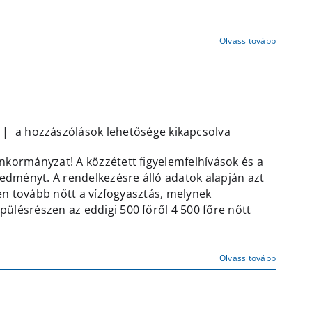
yzéshez
Olvass tovább
Harmadfokú
|
a hozzászólások lehetősége kikapcsolva
vízkorlátozás
kormányzat! A közzétett figyelemfelhívások és a
redményt. A rendelkezésre álló adatok alapján azt
bejegyzéshez
ten tovább nőtt a vízfogyasztás, melynek
ülésrészen az eddigi 500 főről 4 500 főre nőtt
Olvass tovább