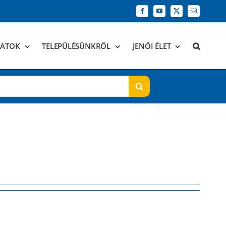
Facebook
YouTube
X
Email:
DATOK
TELEPÜLÉSÜNKRŐL
JENŐI ÉLET