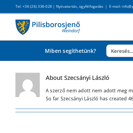
Kihagyás
Tel: +36 (26) 336-028 |
Nyitvatartás, ügyfélfogadás
|
E-mail: info@
Keresés...
Miben segíthetünk?
About
Szecsányi László
A szerző nem adott nem adott meg m
So far Szecsányi László has created 46