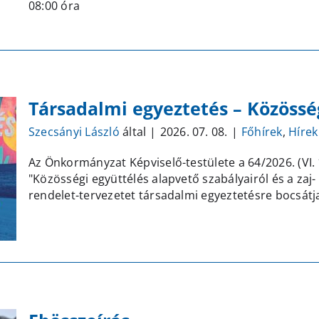
08:00 óra
Község
Önkormányzat
Képviselő-
testületének
soron
kívüli
Társadalmi egyeztetés – Közössé
2026.07.31-
i
Szecsányi László
által
|
2026. 07. 08.
|
Főhírek
,
Hírek
ülésére
bejegyzéshez
Az Önkormányzat Képviselő-testülete a 64/2026. (VI.
"Közösségi együttélés alapvető szabályairól és a zaj
rendelet-tervezetet társadalmi egyeztetésre bocsátj