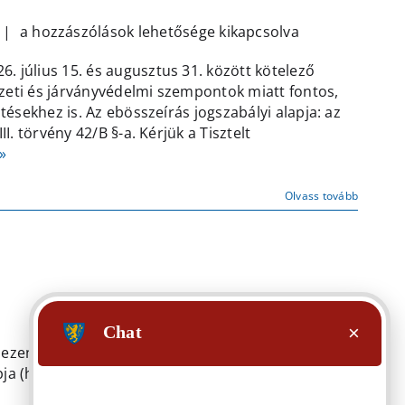
Ebösszeírás
|
a hozzászólások lehetősége kikapcsolva
bejegyzéshez
. július 15. és augusztus 31. között kötelező
zeti és járványvédelmi szempontok miatt fontos,
tésekhez is. Az ebösszeírás jogszabályi alapja: az
I. törvény 42/B §-a. Kérjük a Tisztelt
»
Olvass tovább
, ezen a napon a hivatal zárva tart. Legközelebbi
 napja (hétfő). Megértésüket köszönöm: Horti István