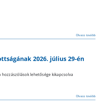
Olvass tovább
tságának 2026. július 29-én
eghívó
 hozzászólások lehetősége kikapcsolva
ilisborosjenő
özség
nkormányzat
énzügyi
Olvass tovább
izottságának
026.