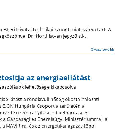
steri Hivatal technikai szünet miatt zárva tart. A
gköszönve: Dr. Horti István jegyző s.k.
Olvass tovább
tosítja az energiaellátást
zászólások lehetősége kikapcsolva
iaellátást a rendkívüli hőség okozta hálózati
tt
az E.ON Hungária Csoport a területén a
léttel
övelte üzemirányítási, hibaelhárítási és
ítja
k a Gazdasági és Energiaügyi Minisztériummal, a
 a MAVIR-ral és az energetikai ágazat többi
aellátást