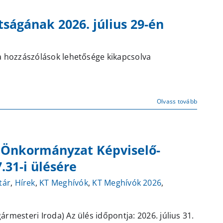
úlius
ágának 2026. július 29-én
9-
n
artandó
oron
eghívó
 hozzászólások lehetősége kikapcsolva
övetkező
ilisborosjenő
lésére
özség
ejegyzéshez
nkormányzat
Humán
Olvass tovább
izottságának
026.
úlius
g Önkormányzat Képviselő-
9-
n
.31-i ülésére
artandó
oron
tár
,
Hírek
,
KT Meghívók
,
KT Meghívók 2026
,
övetkező
lésére
gármesteri Iroda) Az ülés időpontja: 2026. július 31.
ejegyzéshez