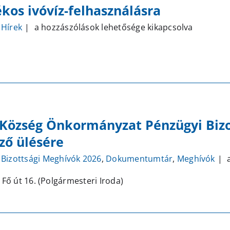
kos ivóvíz-felhasználásra
Figyelemfelhívás
Hírek
|
a hozzászólások lehetősége kikapcsolva
takarékos
ivóvíz-
felhasználásra
bejegyzéshez
 Község Önkormányzat Pénzügyi Bizot
ző ülésére
M
Bizottsági Meghívók 2026
,
Dokumentumtár
,
Meghívók
|
a
P
 Fő út 16. (Polgármesteri Iroda)
K
Ö
P
B
2