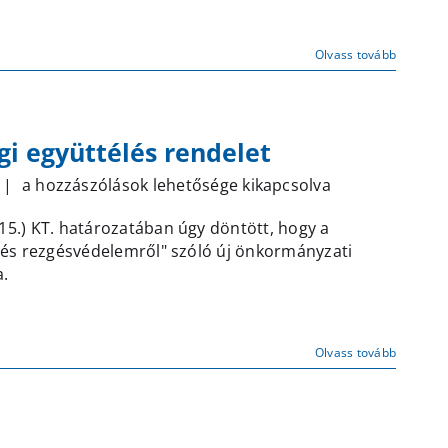
Olvass tovább
gi együttélés rendelet
Társadalmi
|
a hozzászólások lehetősége kikapcsolva
egyeztetés
 15.) KT. határozatában úgy döntött, hogy a
–
- és rezgésvédelemről" szóló új önkormányzati
Közösségi
a.
együttélés
rendelet
bejegyzéshez
Olvass tovább