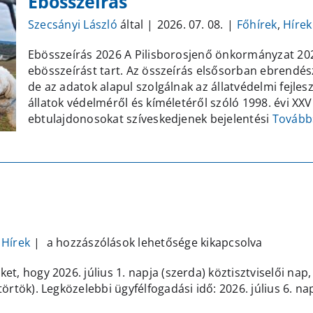
Ebösszeírás
Szecsányi László
által
|
2026. 07. 08.
|
Főhírek
,
Hírek
Ebösszeírás 2026 A Pilisborosjenő önkormányzat 2026
ebösszeírást tart. Az összeírás elsősorban ebrendés
de az adatok alapul szolgálnak az állatvédelmi fejlesz
állatok védelméről és kíméletéről szóló 1998. évi XXVII
ebtulajdonosokat szíveskedjenek bejelentési
Tovább
Köztisztviselő
Hírek
|
a hozzászólások lehetősége kikapcsolva
nap
et, hogy 2026. július 1. napja (szerda) köztisztviselői nap
bejegyzéshez
sütörtök). Legközelebbi ügyfélfogadási idő: 2026. július 6.