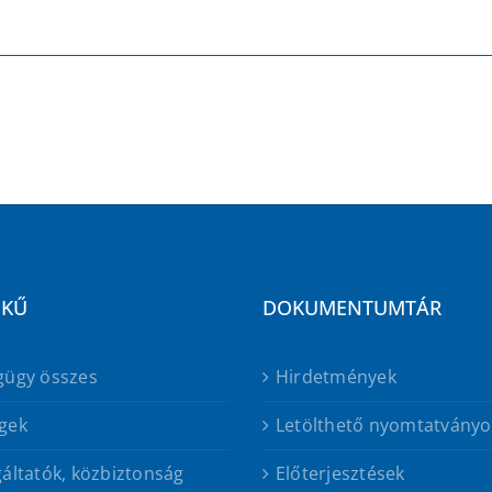
EKŰ
DOKUMENTUMTÁR
gügy összes
Hirdetmények
gek
Letölthető nyomtatványo
áltatók, közbiztonság
Előterjesztések