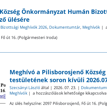
j
 Község Önkormányzat Humán Bizotts
2
é
ző ülésére
t
s
M
Bizottsági Meghívók 2026
,
Dokumentumtár
,
Meghívók
|
a
k
P
 Fő út 16. (Polgármesteri Iroda)
ü
K
b
Ö
B
2
j
Meghívó a Pilisborosjenő Közsé
2
é
testületének soron kívüli 2026.07
t
s
Szecsányi László
által
|
2026. 07. 23.
|
Dokumentum
Meghívó
k
Meghívók
|
a hozzászólások lehetősége kikapcsolva
a
ü
Az ülés helyszíne: 2097 Pilisborosjenő, Fő út 16. (Pol
Pilisborosjenő
b