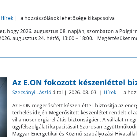
Technikai
Hírek
|
a hozzászólások lehetősége kikapcsolva
szünet
et, hogy 2026. augusztus 08. napján, szombaton a Polgárme
bejegyzéshez
 2026. augusztus 24. hétfő, 13:00 – 18:00. Megértésüket me
Az E.ON fokozott készenléttel biz
Az
Szecsányi László
által
|
2026. 08. 03.
|
Hírek
|
a hoz
E.ON
Az E.ON megerősített készenléttel biztosítja az energ
fokozo
terhelés idején Megerősített készenlétet rendelt el 
készen
villamosenergia-ellátás biztonságáért A vállalat megn
biztos
ügyfélszolgálati kapacitásait Szorosan együttműködi
az
Magyar Energetikai és Közmű-szabályozási Hivatallal,
energi