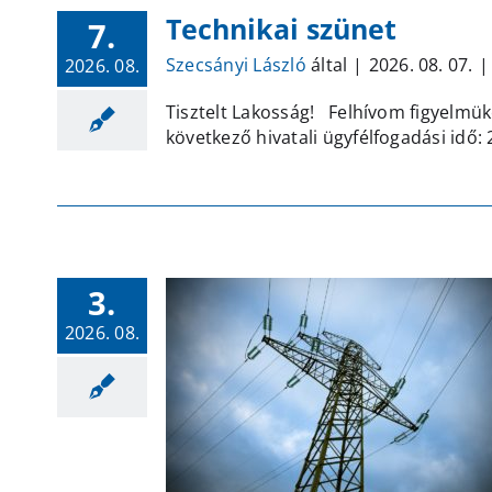
Technikai szünet
7.
Szecsányi László
által
|
2026. 08. 07.
|
2026. 08.
Tisztelt Lakosság! Felhívom figyelmük
következő hivatali ügyfélfogadási idő:
3.
2026. 08.