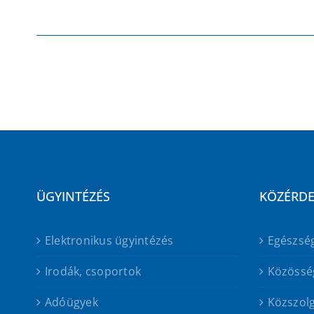
ÜGYINTÉZÉS
KÖZÉRD
Elektronikus ügyintézés
Egészsé
Irodák, csoportok
Közössé
Adóügyek
Közszolg