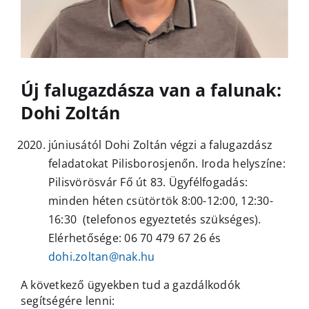
Új falugazdásza van a falunak:
Dohi Zoltán
júniusától Dohi Zoltán végzi a falugazdász
feladatokat Pilisborosjenőn. Iroda helyszíne:
Pilisvörösvár Fő út 83. Ügyfélfogadás:
minden héten csütörtök 8:00-12:00, 12:30-
16:30 (telefonos egyeztetés szükséges).
Elérhetősége: 06 70 479 67 26 és
dohi.zoltan@nak.hu
A következő ügyekben tud a gazdálkodók
segítségére lenni: