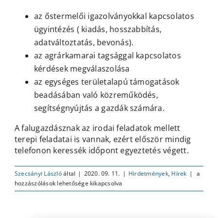
az őstermelői igazolványokkal kapcsolatos
ügyintézés ( kiadás, hosszabbítás,
adatváltoztatás, bevonás).
az agrárkamarai tagsággal kapcsolatos
kérdések megválaszolása
az egységes területalapú támogatások
beadásában való közreműködés,
segítségnyújtás a gazdák számára.
A falugazdásznak az irodai feladatok mellett
terepi feladatai is vannak, ezért először mindig
telefonon keressék időpont egyeztetés végett.
Új
Szecsányi László
által
|
2020. 09. 11.
|
Hirdetmények
,
Hírek
|
a
falugaz
hozzászólások lehetősége kikapcsolva
van
a
falunak: