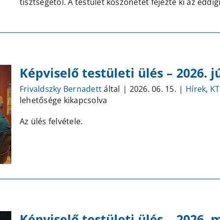
tisztségétől. A testület köszönetét fejezte ki az edd
Képviselő testületi ülés – 2026. j
Frivaldszky Bernadett
által
|
2026. 06. 15.
|
Hírek
,
KT
lehetősége kikapcsolva
Az ülés felvétele.
Képviselő testületi ülés – 2026. 