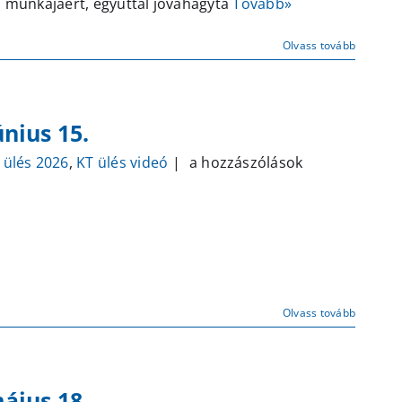
igi munkájáért, egyúttal jóváhagyta
Tovább»
31.
bejegyzéshez
Olvass tovább
únius 15.
Képviselő
 ülés 2026
,
KT ülés videó
|
a hozzászólások
testületi
ülés
–
2026.
június
15.
bejegyzéshez
Olvass tovább
május 18.