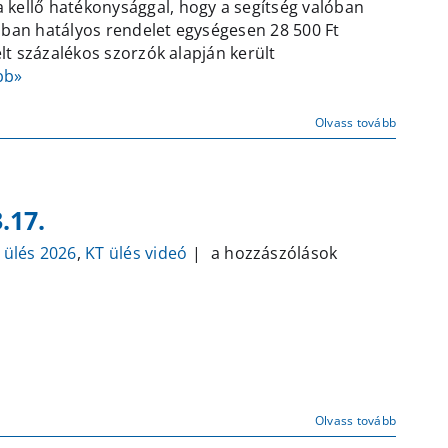
 kellő hatékonysággal, hogy a segítség valóban
kívüli
bban hatályos rendelet egységesen 28 500 Ft
–
elt százalékos szorzók alapján került
ülés
bb»
bejegyzéshez
Olvass tovább
.17.
Képviselő-
 ülés 2026
,
KT ülés videó
|
a hozzászólások
testületi
ülés
–
2026.03.17.
bejegyzéshez
Olvass tovább