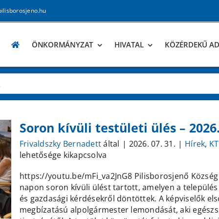
pilisborosjeno.hu
ÖNKORMÁNYZAT
HIVATAL
KÖZÉRDEKŰ A
Soron kívüli testületi ülés – 2026.
Frivaldszky Bernadett
által
|
2026. 07. 31.
|
Hírek
,
KT
lehetősége kikapcsolva
https://youtu.be/mFi_va2JnG8 Pilisborosjenő Közsé
napon soron kívüli ülést tartott, amelyen a település
és gazdasági kérdésekről döntöttek. A képviselők el
megbízatású alpolgármester lemondását, aki egészs