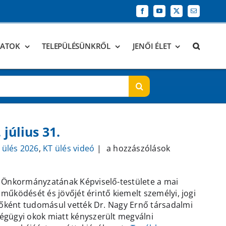
Facebook
YouTube
X
Email:
DATOK
TELEPÜLÉSÜNKRŐL
JENŐI ÉLET
 július 31.
Soron
 ülés 2026
,
KT ülés videó
|
a hozzászólások
kívüli
testületi
g Önkormányzatának Képviselő-testülete a mai
ülés
 működését és jövőjét érintő kiemelt személyi, jogi
–
sőként tudomásul vették Dr. Nagy Ernő társadalmi
2026.
égügyi okok miatt kényszerült megválni
július