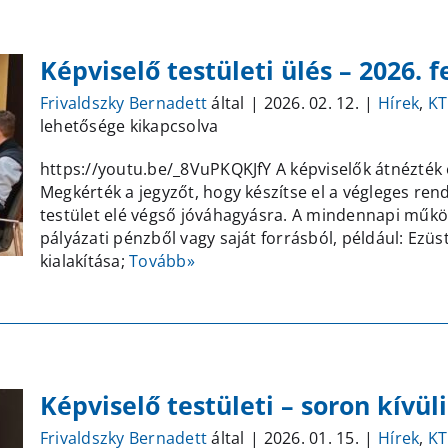
Képviselő testületi ülés – 2026. f
Frivaldszky Bernadett
által
|
2026. 02. 12.
|
Hírek
,
KT
lehetősége kikapcsolva
https://youtu.be/_8VuPKQKJfY A képviselők átnézték é
Megkérték a jegyzőt, hogy készítse el a végleges rend
testület elé végső jóváhagyásra. A mindennapi működ
pályázati pénzből vagy saját forrásból, például: Ezüst
kialakítása;
Tovább»
Képviselő testületi – soron kívüli
Frivaldszky Bernadett
által
|
2026. 01. 15.
|
Hírek
,
KT