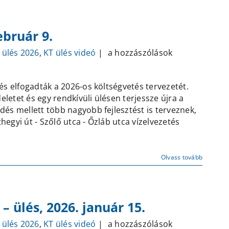
ebruár 9.
Képviselő
 ülés 2026
,
KT ülés videó
|
a hozzászólások
testületi
ülés
s elfogadták a 2026-os költségvetés tervezetét.
–
eletet és egy rendkívüli ülésen terjessze újra a
2026.
és mellett több nagyobb fejlesztést is terveznek,
február
hegyi út - Szőlő utca - Őzláb utca vízelvezetés
9.
bejegyzéshez
Olvass tovább
 – ülés, 2026. január 15.
Képviselő
 ülés 2026
,
KT ülés videó
|
a hozzászólások