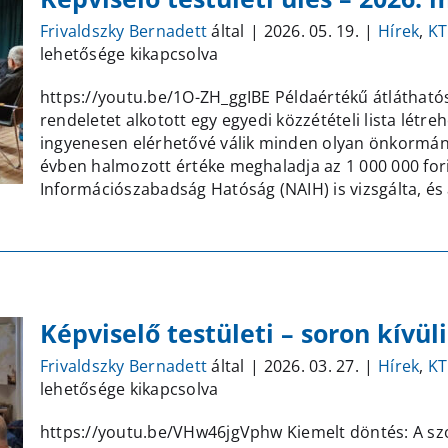
Frivaldszky Bernadett
által
|
2026. 05. 19.
|
Hírek
,
KT
lehetősége kikapcsolva
https://youtu.be/1O-ZH_ggIBE Példaértékű átláthatós
rendeletet alkotott egy egyedi közzétételi lista létre
ingyenesen elérhetővé válik minden olyan önkormán
évben halmozott értéke meghaladja az 1 000 000 for
Információszabadság Hatóság (NAIH) is vizsgálta, és
Képviselő testületi – soron kívüli
Frivaldszky Bernadett
által
|
2026. 03. 27.
|
Hírek
,
KT
lehetősége kikapcsolva
https://youtu.be/VHw46jgVphw Kiemelt döntés: A szoc