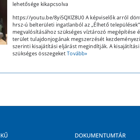
lehetősége kikapcsolva
https://youtu.be/8yi5QXlZ8U0 A képviselők arról dön
hrsz-ú belterületi ingatlanból az „Élhető települése
megvalósításához szükséges víztározó megépítése é
terület tulajdonjogának megszerzését kezdeményezik é
szerinti kisajátítási eljárást megindítják. A kisajátítá
szükséges összegeket
Tovább»
EKŰ
DOKUMENTUMTÁR