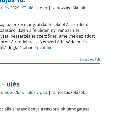
Képviselő
 ülés 2026
,
KT ülés videó
|
a hozzászólások
testületi
ülés
ág az önkormányzati költéseknél A testület új
–
hozásáról. Ezen a felületen nyilvánosan és
2026.
yzati beszerzés és szerződés, amelynek az adott
május
intot. A rendeletet a Nemzeti Adatvédelmi és
18.
 állásfoglalásában
Tovább»
bejegyzéshez
Olvass tovább
 – ülés
Képviselő
 ülés 2026
,
KT ülés videó
|
a hozzászólások
testületi
–
iális ellátások célja a rászorulók támogatása,
soron