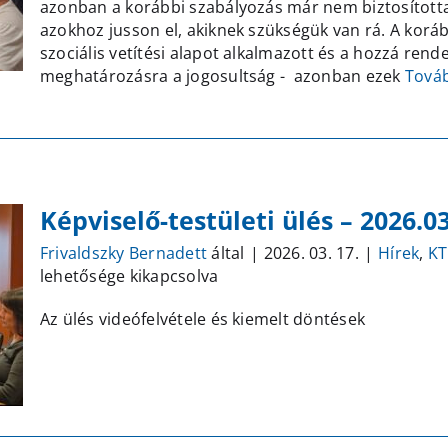
azonban a korábbi szabályozás már nem biztosította
azokhoz jusson el, akiknek szükségük van rá. A korá
szociális vetítési alapot alkalmazott és a hozzá rend
meghatározásra a jogosultság - azonban ezek
Tová
Képviselő-testületi ülés – 2026.03
Frivaldszky Bernadett
által
|
2026. 03. 17.
|
Hírek
,
KT
lehetősége kikapcsolva
Az ülés videófelvétele és kiemelt döntések