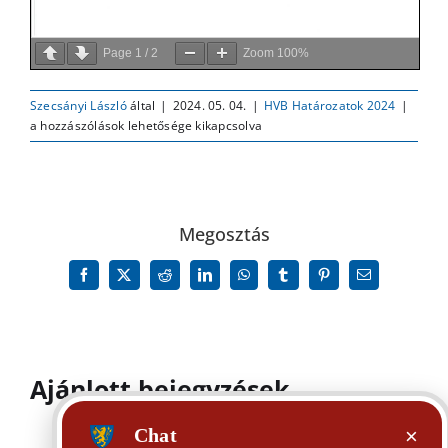
Page
1
/
2
Zoom
100%
Pilisb
Szecsányi László
által
|
2024. 05. 04.
|
HVB Határozatok 2024
|
Helyi
a hozzászólások lehetősége kikapcsolva
Válasz
Bizot
1/202
(V.
2.
Megosztás
)
szám
Facebook
X
Reddit
LinkedIn
WhatsApp
Tumblr
Pinterest
Email:
határ
bejeg
Ajánlott bejegyzések