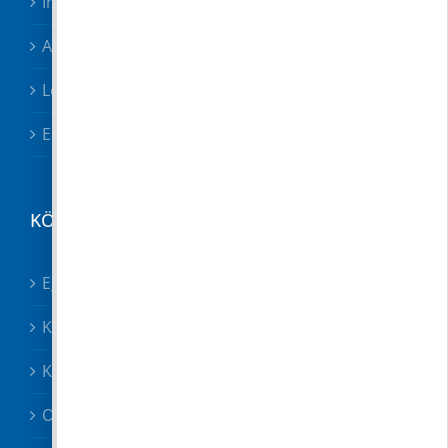
Irodák, csoportok
Adóügyek
Letölthető nyomtatványok
Esetbejelentő
KÖZÉRDEKŰ
Egészségügy összes
Közösségek
Közszolgáltatók, közbiztonság
Oktatás