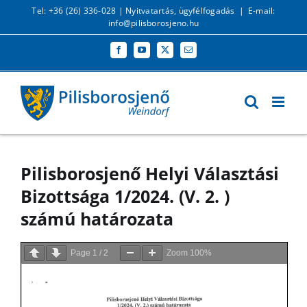
Kihagyás
Tel: +36 (26) 336-028 |
Nyitvatartás, ügyfélfogadás
|
E-mail:
info@pilisborosjeno.hu
Facebook
YouTube
X
Email:
Pilisborosjenő Helyi Választási
Bizottsága 1/2024. (V. 2. )
számú határozata
Page
1
/
2
Zoom
100%