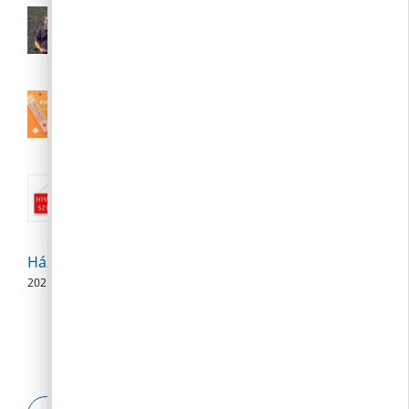
Polgármesteri videójegyzet – 2026.
augusztus 6.
2026. 08. 06.
III. fokú hőségriasztás augusztus 7.
(péntek) 24:00-ig meghosszabbítva
2026. 08. 04.
Nyári közigazgatási szünet:: 2026.
augusztus 10-23.
2026. 08. 04.
Háziorvosi szabadságolás
2026. 08. 04.