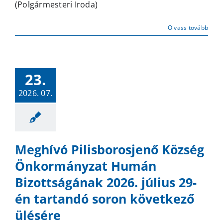
(Polgármesteri Iroda)
Pénzügy
Bizotts
2026.
Olvass tovább
július
29-
én
tartand
23.
soron
2026. 07.
követke
ülésére
bejegyz
Meghívó Pilisborosjenő Község
Önkormányzat Humán
Bizottságának 2026. július 29-
én tartandó soron következő
ülésére