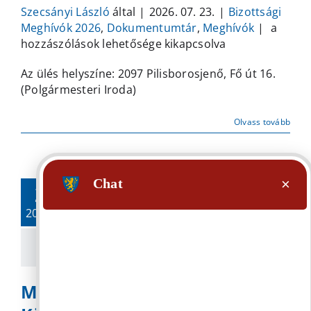
Szecsányi László
által
|
2026. 07. 23.
|
Bizottsági
Meghív
Meghívók 2026
,
Dokumentumtár
,
Meghívók
|
a
Pilisbo
hozzászólások lehetősége kikapcsolva
Község
Az ülés helyszíne: 2097 Pilisborosjenő, Fő út 16.
Önkorm
(Polgármesteri Iroda)
Humán
Bizotts
2026.
Olvass tovább
július
29-
én
tartand
23.
soron
2026. 07.
követke
ülésére
bejegyz
Meghívó a Pilisborosjenő