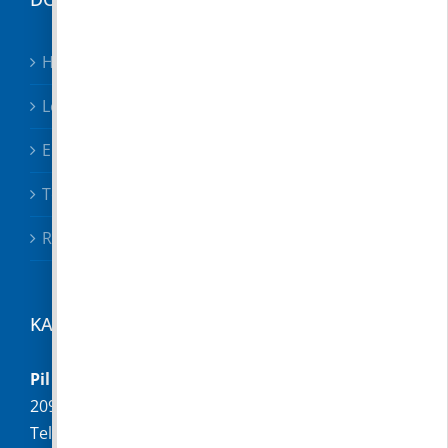
Hirdetmények
Letölthető nyomtatványok
Előterjesztések
Testületi határozatok
Rendeletek
KAPCSOLAT
Pilisborosjenő Község Önkormányzata
2097 Pilisborosjenő, Fő u. 16.
Telefon:
+36 (26) 336-028