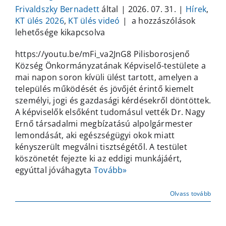
Frivaldszky Bernadett
által
|
2026. 07. 31.
|
Hírek
,
Soron
KT ülés 2026
,
KT ülés videó
|
a hozzászólások
kívüli
lehetősége kikapcsolva
testületi
https://youtu.be/mFi_va2JnG8 Pilisborosjenő
ülés
Község Önkormányzatának Képviselő-testülete a
–
mai napon soron kívüli ülést tartott, amelyen a
2026.
település működését és jövőjét érintő kiemelt
július
személyi, jogi és gazdasági kérdésekről döntöttek.
31.
A képviselők elsőként tudomásul vették Dr. Nagy
bejegyzéshez
Ernő társadalmi megbízatású alpolgármester
lemondását, aki egészségügyi okok miatt
kényszerült megválni tisztségétől. A testület
köszönetét fejezte ki az eddigi munkájáért,
egyúttal jóváhagyta
Tovább»
Olvass tovább