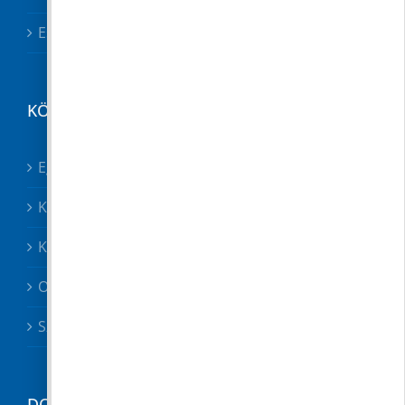
Esetbejelentő
KÖZÉRDEKŰ
Egészségügy összes
Közösségek
Közszolgáltatók, közbiztonság
Oktatás
Szociális ügyek
DOKUMENTUMTÁR