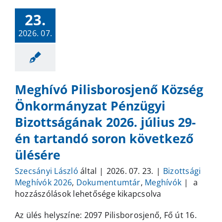
23.
2026. 07.
Meghívó Pilisborosjenő Község
Önkormányzat Pénzügyi
Bizottságának 2026. július 29-
én tartandó soron következő
ülésére
Szecsányi László
által
|
2026. 07. 23.
|
Bizottsági
Meghív
Meghívók 2026
,
Dokumentumtár
,
Meghívók
|
a
Pilisbo
hozzászólások lehetősége kikapcsolva
Község
Az ülés helyszíne: 2097 Pilisborosjenő, Fő út 16.
Önkorm