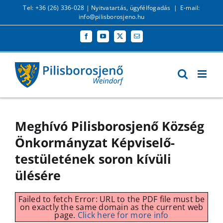
Kihagyás
Tel: +36 (26) 336-028 |
Nyitvatartás, ügyfélfogadás
|
E-mail:
info@pilisborosjeno.hu
Facebook
YouTube
X
Email:
Meghívó Pilisborosjenő Község
Önkormányzat Képviselő-
testületének soron kívüli
ülésére
Failed to fetch Error: URL to the PDF file must be
on exactly the same domain as the current web
page.
Click here for more info