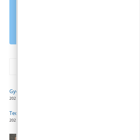
KORMÁNYABLAK
MAGYARORSZÁG.HU
E-PAPÍR
Új
Gyermekorvosi szabadságolás
2026. 08. 08.
Technikai szünet
2026. 08. 07.
Polgármesteri videójegyzet – 2026.