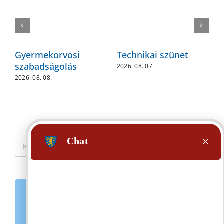
P
Gyermekorvosi
Technikai szünet
v
szabadságolás
2026. 08. 07.
a
2026. 08. 08.
2
Keresés...
ELEKTRONIKUS ÜGYINTÉZÉS
KÖZADATKERESŐ