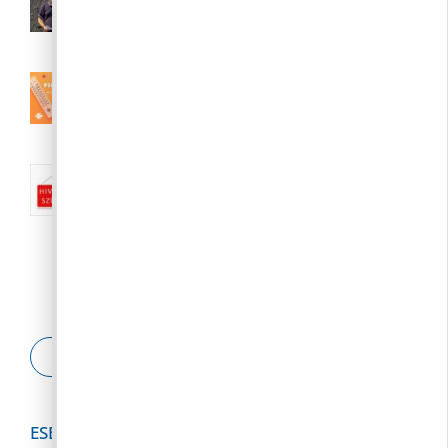
augusztus 6.
2026. 08. 06.
III. fokú hőségriasztás augusztus 7.
(péntek) 24:00-ig meghosszabbítva
2026. 08. 04.
Nyári közigazgatási szünet:: 2026.
augusztus 10-23.
2026. 08. 04.
ESETBEJELENTŐ
ESEMÉNYNAPTÁR