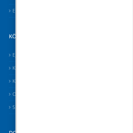
Esetbejelentő
KÖZÉRDEKŰ
Egészségügy összes
Közösségek
Közszolgáltatók, közbiztonság
Oktatás
Szociális ügyek
DOKUMENTUMTÁR