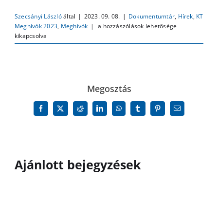
Szecsányi László
által
|
2023. 09. 08.
|
Dokumentumtár
,
Hírek
,
KT
Meghívó
Meghívók 2023
,
Meghívók
|
a hozzászólások lehetősége
Pilisborosjenő
kikapcsolva
Község
Önkormányzat
Képviselő-
testületének
soron
Megosztás
kívüli
ülésére
Facebook
X
Reddit
LinkedIn
WhatsApp
Tumblr
Pinterest
Email:
bejegyzéshez
Ajánlott bejegyzések