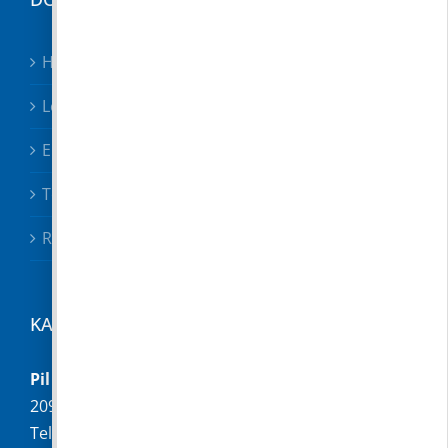
Hirdetmények
Letölthető nyomtatványok
Előterjesztések
Testületi határozatok
Rendeletek
KAPCSOLAT
Pilisborosjenő Község Önkormányzata
2097 Pilisborosjenő, Fő u. 16.
Telefon:
+36 (26) 336-028