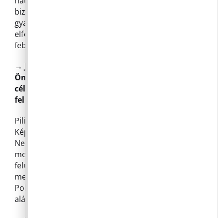
határozzák meg. A tervezett beruházások
biztosítják az önkormányzat vagyonának
gyarapodását és fejlődését. A testület a javaslatot
elfogadta, a költségvetési rendeletet várhatóan
február 8-án fogják elfogadni.
→
Javaslat a Német Nemzetiségi
Önkormányzattal történő együttműködés
céljából megkötött közigazgatási szerződés
felülvizsgálatára
Pilisborosjenő Község Önkormányzatának
Képviselő-testülete úgy dönt, hogy a Német
Nemzetiségi Önkormányzattal jelen előterjesztés
melléklete szerinti Közigazgatási szerződést
felülvizsgálta, az ahhoz tartozó szabályzatokat
megismerte. Felkéri és felhatalmazza a
Polgármestert a Közigazgatási szerződés ismételt
aláírására, ellenjegyzésére.