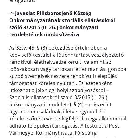
elfogadták.
->
Javaslat Pilisborosjenő Község
Önkormányzatának szociális ellátásokról
szóló 3/2015 (II. 26.) önkormányzati
rendeletének módosítására
Az Sztv. 45. § (3) bekezdése értelmében a
képviselő-testület a létfenntartást veszélyeztető
rendkívüli élethelyzetbe került, valamint az
időszakosan vagy tartósan létfenntartási gonddal
küzdő személyek részére rendkívüli települési
támogatást köteles nyújtani. Ez esetenként
ütközhet a jelenlegi helyi szabályozással –
Szociális ellátásokról szóló 3/2015 (II. 26.)
önkormányzati rendelet 4. § (4) -, miszerint
ugyanazon családnak, illetve egyedül élő
kérelmezőnek évente legfeljebb négy alkalommal
adható települési támogatás. A testület a Pest
Vármegyei Kormányhivatal Főispánja