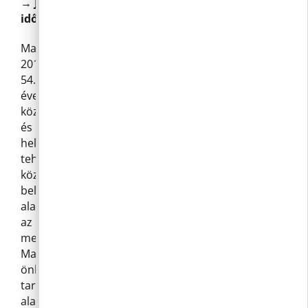
→
Javaslat a 2024. évi közmeghallgatás
időpontjainak kitűzésére
Magyarország helyi önkormányzatairól szóló
2011. évi CLXXXIX. törvény (a továbbiakban: Mötv.)
54. § meghatározása szerint a képviselő-testület
évente legalább egyszer előre meghirdetett
közmeghallgatást tart, amelyen a helyi lakosság
és a helyben érdekelt szervezetek képviselői a
helyi közügyeket érintő kérdéseket és javaslatot
tehetnek. Az elhangzott javaslatra, kérdésre a
közmeghallgatáson vagy legkésőbb tizenöt napon
belül választ kell adni. Ebben az évben az
alaptörvény tizenegyedik módosítása értelmében
az európai parlamenti választással egyidőben kell
megtartani az önkormányzati választásokat
Magyarországon. Ezért 2024-es magyarországi
önkormányzati választást 2024. június 9-én
tartják. A képviselőket és polgármestereket az
alaptörvény értelmében kivételesen 4,5 évre