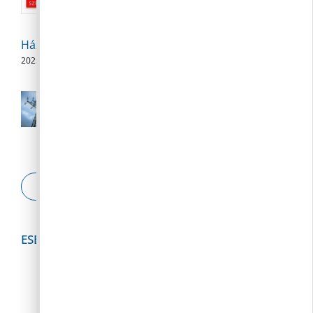
2026. 08. 04.
Háziorvosi szabadságolás
2026. 08. 04.
Az E.ON fokozott készenléttel biztosítja
az energiaellátást
2026. 08. 03.
ESETBEJELENTŐ
ESEMÉNYNAPTÁR
2026
augusztus
h
k
s
c
p
s
v