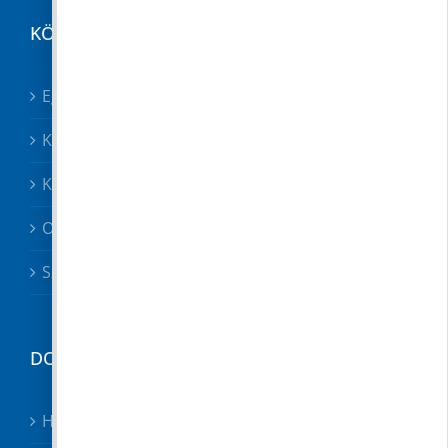
KÖZÉRDEKŰ
Egészségügy összes
Közösségek
Közszolgáltatók, közbiztonság
Oktatás
Szociális ügyek
DOKUMENTUMTÁR
Hirdetmények