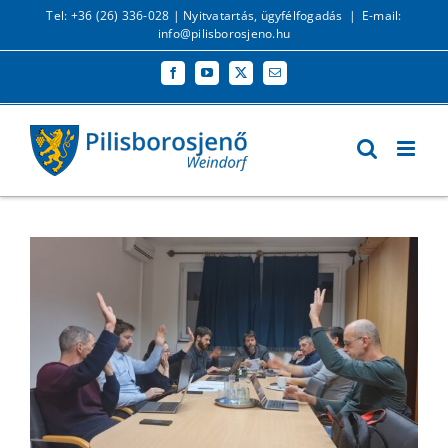
Kihagyás
Tel: +36 (26) 336-028 |
Nyitvatartás, ügyfélfogadás
|
E-mail:
info@pilisborosjeno.hu
Facebook
YouTube
X
Email: