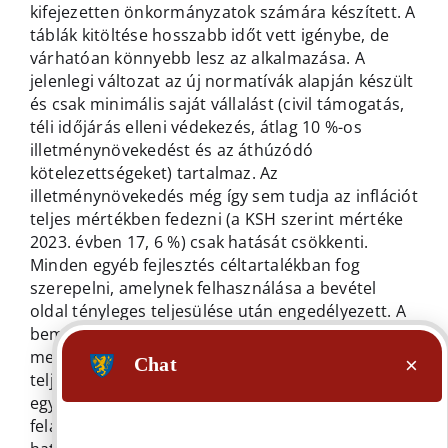
kifejezetten önkormányzatok számára készített. A
táblák kitöltése hosszabb időt vett igénybe, de
várhatóan könnyebb lesz az alkalmazása. A
jelenlegi változat az új normatívák alapján készült
és csak minimális saját vállalást (civil támogatás,
téli időjárás elleni védekezés, átlag 10 %-os
illetménynövekedést és az áthúzódó
kötelezettségeket) tartalmaz. Az
illetménynövekedés még így sem tudja az inflációt
teljes mértékben fedezni (a KSH szerint mértéke
2023. évben 17, 6 %) csak hatását csökkenti.
Minden egyéb fejlesztés céltartalékban fog
szerepelni, amelynek felhasználása a bevétel
oldal tényleges teljesülése után engedélyezett. A
bemutatott táblák – lásd előterjesztés
mellékletében – alapján a költségvetés
teljesíthető, a költségvetés kiegyensúlyozott. Az
egyes kiadásokat a kötelezően teljesítendő
feladatok és az elnyert pályázatok megvalósítása