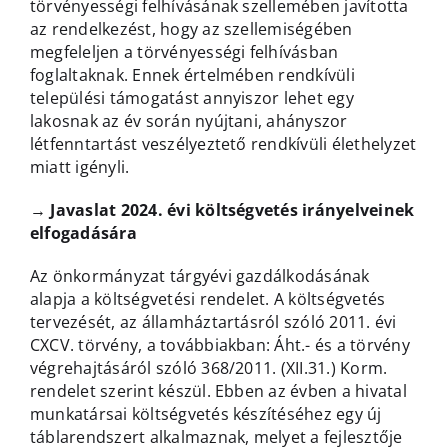
törvényességi felhívásának szellemében javította
az rendelkezést, hogy az szellemiségében
megfeleljen a törvényességi felhívásban
foglaltaknak. Ennek értelmében rendkívüli
települési támogatást annyiszor lehet egy
lakosnak az év során nyújtani, ahányszor
létfenntartást veszélyeztető rendkívüli élethelyzet
miatt igényli.
→
Javaslat 2024. évi költségvetés irányelveinek
elfogadására
Az önkormányzat tárgyévi gazdálkodásának
alapja a költségvetési rendelet. A költségvetés
tervezését, az államháztartásról szóló 2011. évi
CXCV. törvény, a továbbiakban: Áht.- és a törvény
végrehajtásáról szóló 368/2011. (XII.31.) Korm.
rendelet szerint készül. Ebben az évben a hivatal
munkatársai költségvetés készítéséhez egy új
táblarendszert alkalmaznak, melyet a fejlesztője