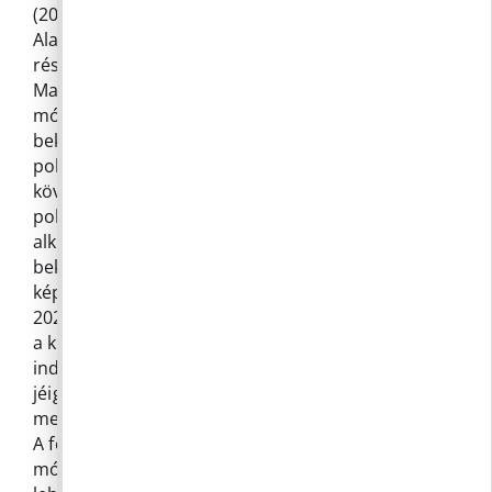
(2024 őszétől 2029 tavaszáig) választják. Az
Alaptörvény „ZÁRÓ ÉS VEGYES RENDELKEZÉSEK”
része a következő 27. ponttal egészült ki: „27. A
Magyarország Alaptörvényének tizenegyedik
módosításával megállapított 35. cikk (2)
bekezdését a helyi önkormányzati képviselők és
polgármesterek 2019. évi általános választását
követő helyi önkormányzati képviselők és
polgármesterek általános választására is
alkalmazni kell azzal, hogy a 35. cikk (3)
bekezdésétől eltérően a hivatalban lévő
képviselő-testület és polgármester megbízatása
2024. október 1-jéig tart.” Ez azt jelenti, hogy azok
a képviselők, akik a 2024. évi választáson nem
indulnak, azoknak a megbízatása 2024. október 1-
jéig tart. Akiket pedig június 9-én választanak
meg, azoknak a 2024. október 2. napján kezdődik.
A fentiekre tekintettel a korábbi évektől eltérő
módon a közmeghallgatás időpontját célszerű