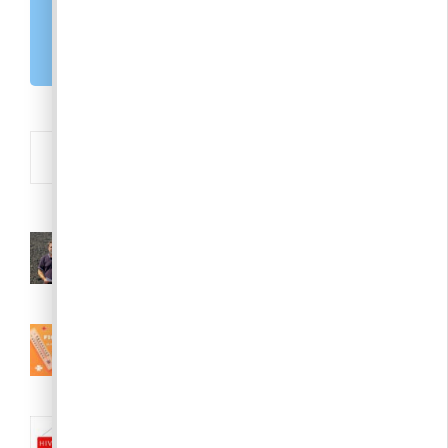
MAGYARORSZÁG.HU
E-PAPÍR
Új
Polgármesteri videójegyzet – 2026.
augusztus 6.
2026. 08. 06.
III. fokú hőségriasztás augusztus 7.
(péntek) 24:00-ig meghosszabbítva
2026. 08. 04.
Nyári közigazgatási szünet:: 2026.
augusztus 10-23.