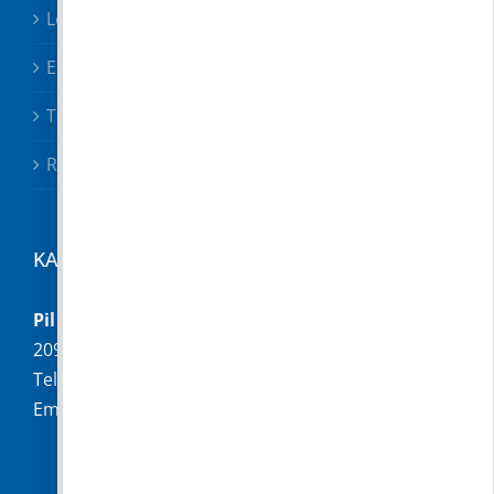
Letölthető nyomtatványok
Előterjesztések
Testületi határozatok
Rendeletek
KAPCSOLAT
Pilisborosjenő Község Önkormányzata
2097 Pilisborosjenő, Fő u. 16.
Telefon:
+36 (26) 336-028
Email:
hivatal@pilisborosjeno.hu