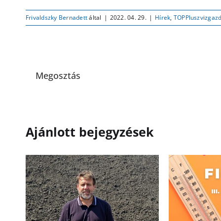
Frivaldszky Bernadett
által
|
2022. 04. 29.
|
Hírek
,
TOPPluszvizgaz
Megosztás
Ajánlott bejegyzések