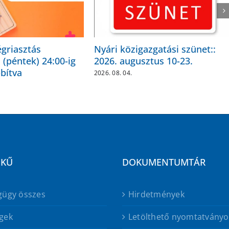
égriasztás
Nyári közigazgatási szünet::
 (péntek) 24:00-ig
2026. augusztus 10-23.
bítva
2026. 08. 04.
EKŰ
DOKUMENTUMTÁR
gügy összes
Hirdetmények
gek
Letölthető nyomtatványo