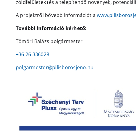
zöldfelületek (és a telepítendő növények, potenciáli
A projektről bővebb információt a
www.pilisborosj
További információ kérhető:
Tömöri Balázs polgármester
+36 26 336028
polgarmester@pilisborosjeno.hu