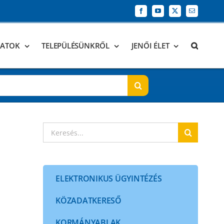
Facebook
YouTube
X
Email:
DATOK
TELEPÜLÉSÜNKRŐL
JENŐI ÉLET
Keresés...
ELEKTRONIKUS ÜGYINTÉZÉS
KÖZADATKERESŐ
KORMÁNYABLAK