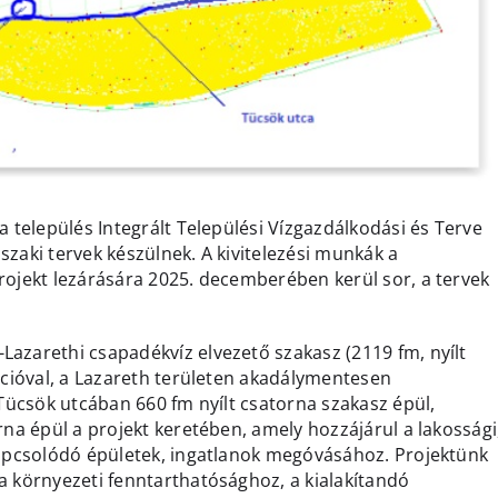
a település Integrált Települési Vízgazdálkodási és Terve
szaki tervek készülnek. A kivitelezési munkák a
rojekt lezárására 2025. decemberében kerül sor, a tervek
azarethi csapadékvíz elvezető szakasz (2119 fm, nyílt
zációval, a Lazareth területen akadálymentesen
 Tücsök utcában 660 fm nyílt csatorna szakasz épül,
rna épül a projekt keretében, amely hozzájárul a lakossági
 kapcsolódó épületek, ingatlanok megóvásához. Projektünk
a környezeti fenntarthatósághoz, a kialakítandó