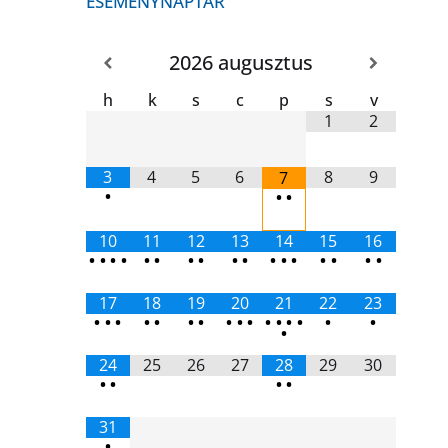
ESEMÉNYNAPTÁR
2026
augusztus
h
k
s
c
p
s
v
1
2
3
4
5
6
8
9
7
•
•
•
10
11
12
13
14
15
16
•
•
•
•
•
•
•
•
•
•
•
•
•
•
•
•
•
17
18
19
20
21
22
23
•
•
•
•
•
•
•
•
•
•
•
•
•
•
•
•
•
24
25
26
27
28
29
30
•
•
•
•
31
•