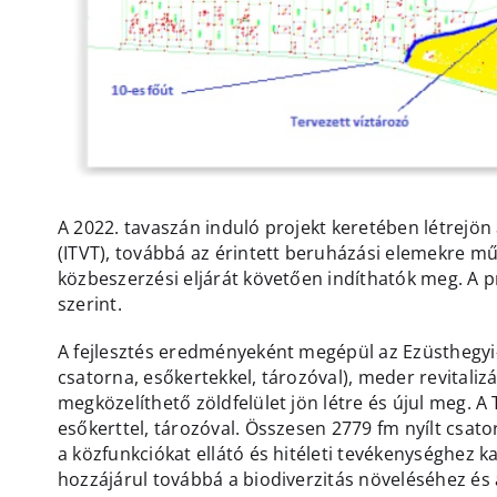
A 2022. tavaszán induló projekt keretében létrejön 
(ITVT), továbbá az érintett beruházási elemekre mű
közbeszerzési eljárát követően indíthatók meg. A p
szerint.
A fejlesztés eredményeként megépül az Ezüsthegyi-L
csatorna, esőkertekkel, tározóval), meder revitali
megközelíthető zöldfelület jön létre és újul meg. A
esőkerttel, tározóval. Összesen 2779 fm nyílt csato
a közfunkciókat ellátó és hitéleti tevékenységhez
hozzájárul továbbá a biodiverzitás növeléséhez és 