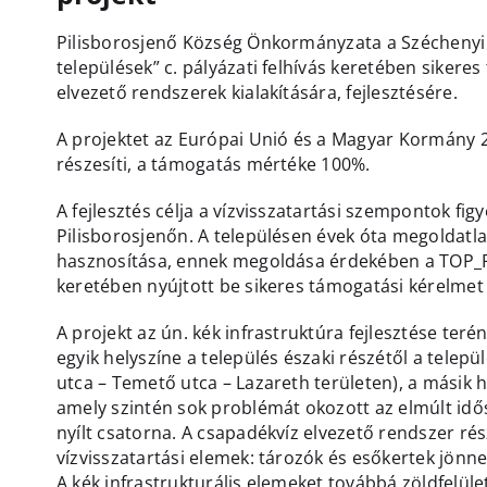
Pilisborosjenő Község Önkormányzata a Széchenyi 
települések” c. pályázati felhívás keretében sikere
elvezető rendszerek kialakítására, fejlesztésére.
A projektet az Európai Unió és a Magyar Kormány 2
részesíti, a támogatás mértéke 100%.
A fejlesztés célja a vízvisszatartási szempontok fi
Pilisborosjenőn. A településen évek óta megoldatl
hasznosítása, ennek megoldása érdekében a TOP_Plus
keretében nyújtott be sikeres támogatási kérelme
A projekt az ún. kék infrastruktúra fejlesztése terén
egyik helyszíne a település északi részétől a telep
utca – Temető utca – Lazareth területen), a másik h
amely szintén sok problémát okozott az elmúlt idő
nyílt csatorna. A csapadékvíz elvezető rendszer ré
vízvisszatartási elemek: tározók és esőkertek jönne
A kék infrastrukturális elemeket továbbá zöldfelületi