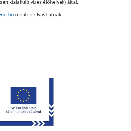
san kialakuló vizes élőhelyek) által.
eno.hu
oldalon olvashatnak.