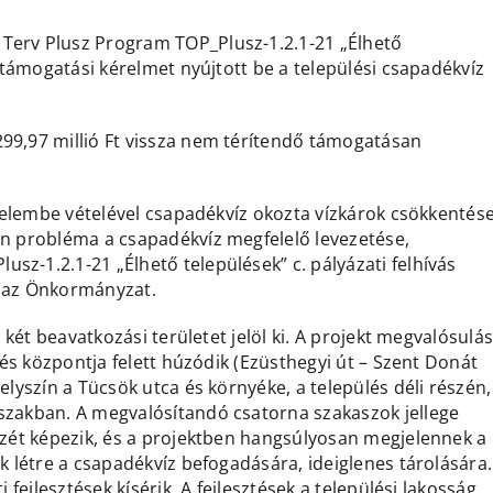
Terv Plusz Program TOP_Plusz-1.2.1-21 „Élhető
s támogatási kérelmet nyújtott be a települési csapadékvíz
99,97 millió Ft vissza nem térítendő támogatásan
gyelembe vételével csapadékvíz okozta vízkárok csökkentés
an probléma a csapadékvíz megfelelő levezetése,
z-1.2.1-21 „Élhető települések” c. pályázati felhívás
t az Önkormányzat.
 két beavatkozási területet jelöl ki. A projekt megvalósulá
ülés központja felett húzódik (Ezüsthegyi út – Szent Donát
elyszín a Tücsök utca és környéke, a település déli részén,
szakban. A megvalósítandó csatorna szakaszok jellege
szét képezik, és a projektben hangsúlyosan megjelennek a
k létre a csapadékvíz befogadására, ideiglenes tárolására.
 fejlesztések kísérik. A fejlesztések a települési lakosság