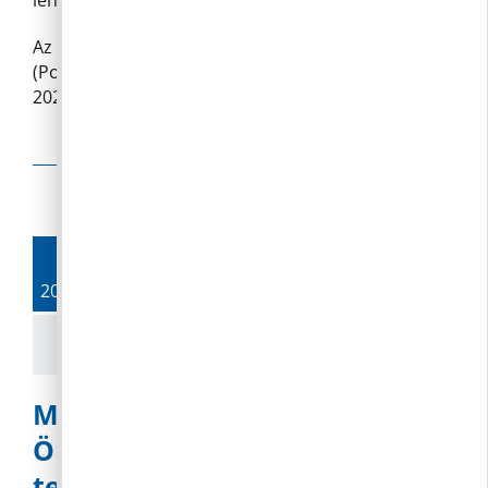
lehetősége kikapcsolva
Község
Az ülés helyszíne: 2097 Pilisborosjenö, Fő út 16.
Önkormányzat
(Polgármesteri Iroda) Az ülés időpontja:
Képviselő-
2022június 28. 07.30 óra
testületének
soron
kívüli
Olvass tovább
ülésére
bejegyzéshez
9.
2022. 06.
Meghívó Pilisborosjenő Község
Önkormányzat Képviselő-
testületének soron következő