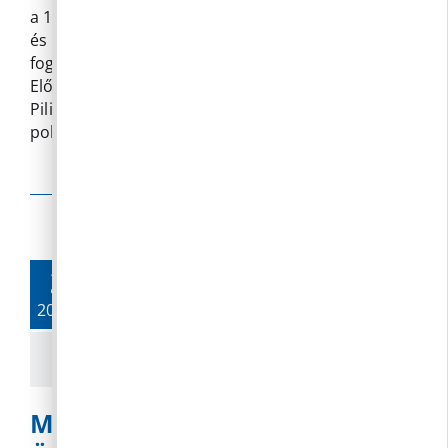
a 15/2022 (I. 26.) számú határozat megerősítésére
soron
és hozzájárulás megadásához Dr. Bernád Zsolt
kívüli
fogorvos részére praxisjog megszerzéséhez
következő
Előterjesztő: Tömöri Balázs polgármester
ülésére
Pilisborosjenő, 2022. május 2. Tömöri Balázs
bejegyzésh
polgármester
Olvass tovább
31.
2022. 03.
Meghívó Pilisborosjenő Község