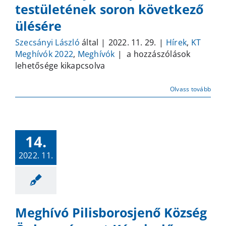
testületének soron következő
ülésére
Szecsányi László
által
|
2022. 11. 29.
|
Hírek
,
KT
Meghívó
Meghívók 2022
,
Meghívók
|
a hozzászólások
Pilisborosjenő
lehetősége kikapcsolva
Község
Önkormányzat
Olvass tovább
Képviselő-
testületének
soron
következő
14.
ülésére
2022. 11.
bejegyzéshez
Meghívó Pilisborosjenő Község