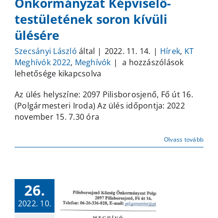
Önkormányzat Képviselő-
testületének soron kívüli
ülésére
Szecsányi László
által
|
2022. 11. 14.
|
Hírek
,
KT
Meghívó
Meghívók 2022
,
Meghívók
|
a hozzászólások
Pilisborosjenő
lehetősége kikapcsolva
Község
Az ülés helyszíne: 2097 Pilisborosjenő, Fő út 16.
Önkormányzat
(Polgármesteri Iroda) Az ülés időpontja: 2022
Képviselő-
november 15. 7.30 óra
testületének
soron
kívüli
Olvass tovább
ülésére
bejegyzéshez
26.
2022. 10.