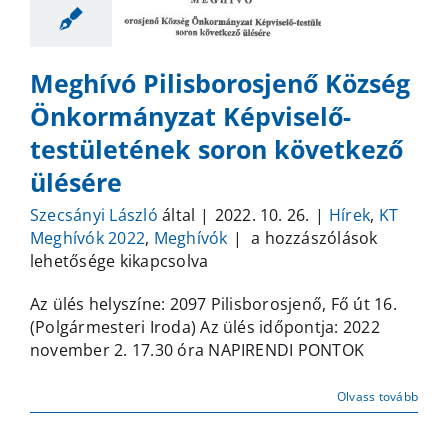
Meghívó Pilisborosjenő Község
Önkormányzat Képviselő-
testületének soron következő
ülésére
Szecsányi László
által
|
2022. 10. 26.
|
Hírek
,
KT
Meghívó
Meghívók 2022
,
Meghívók
|
a hozzászólások
Pilisborosjenő
lehetősége kikapcsolva
Község
Az ülés helyszíne: 2097 Pilisborosjenő, Fő út 16.
Önkormányzat
(Polgármesteri Iroda) Az ülés időpontja: 2022
Képviselő-
november 2. 17.30 óra NAPIRENDI PONTOK
testületének
soron
következő
Olvass tovább
ülésére
bejegyzéshez