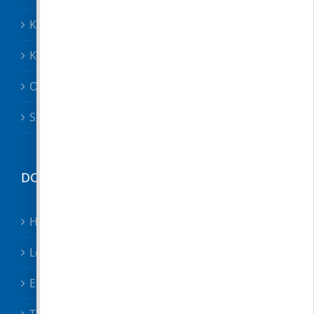
Közösségek
Közszolgáltatók, közbiztonság
Oktatás
Szociális ügyek
DOKUMENTUMTÁR
Hirdetmények
Letölthető nyomtatványok
Előterjesztések