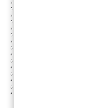
Sólyom köz
Szellő köz
Szent Donát utca
Szent István utca
Szilva köz
Szőlő utca
Temető utca
Tövis köz
Tulipán köz
Turista utca
Vadrózsa köz
Vércse köz
Vincellér utca
Viola köz
Víztározó köz