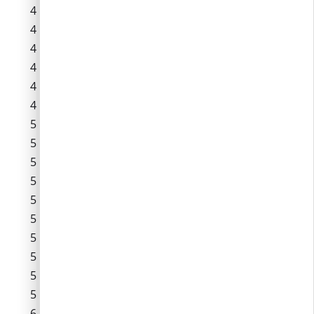
Ölyv utca
Őz utca
Őzláb utca
Pacsirta utca
Panoráma utca
Rákóczi utca
Rozália lakópark
Rege utca
Steinheim utca
Süllő utca
Szajkó utca
Százszorszép utca
Széchenyi utca
Templom tér
Templom utca
Téglagyári út
Tölgyfa utca