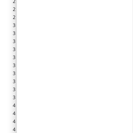
Ilona utca
Iskola utca
József Attila utca
Kántor utca
Kavics utca
Kendermag utca
Kőfaragó utca
Köles utca
Kövesbérci utca
Lazaréti út
Malom dűlő
Mária utca
Mester utca
Mókus köz
Napraforgó utca
Nyúl utca
Olga utca