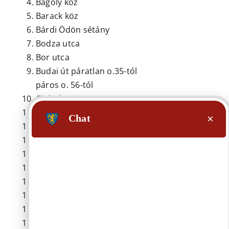
Bagoly köz
Barack köz
Bárdi Ödön sétány
Bodza utca
Bor utca
Budai út páratlan o.35-tól
páros o. 56-tól
Cinke köz
Cseresznye köz
Csipkebogyó köz
Dió köz
Egres köz
Eper köz
Erdőalja utca
Ezüsthegyi út
Fácán köz
Fecske köz