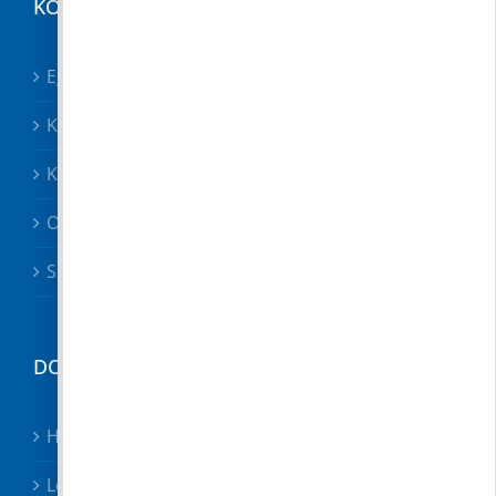
KÖZÉRDEKŰ
Egészségügy összes
Közösségek
Közszolgáltatók, közbiztonság
Oktatás
Szociális ügyek
DOKUMENTUMTÁR
Hirdetmények
Letölthető nyomtatványok