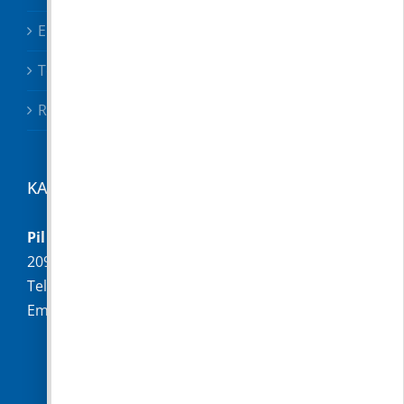
Előterjesztések
Testületi határozatok
Rendeletek
KAPCSOLAT
Pilisborosjenő Község Önkormányzata
2097 Pilisborosjenő, Fő u. 16.
Telefon:
+36 (26) 336-028
Email:
hivatal@pilisborosjeno.hu