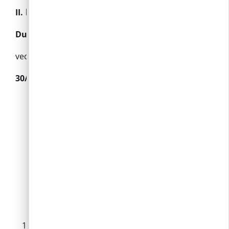
II. körzet
Duduschné Balogh Mária
vedonoborosjeno2@gmail.com
30/950-7657
Ady Endre utca
Árok utca
Árvalányhaj utca
Bajcsy-Zsilinszky utca
Bánya utca
Bécsi út
Bem utca
Boglárka utca
Budai köz
Budai út 1-33, 2-56