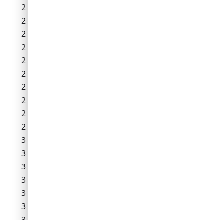
Föld utca
Fő út 45-től végig
Fürdő utca
Fürt köz
Harang utca
Harkály köz
Hegy köz
Kert köz
Kevélyhegyi út
Kossuth tér
Kőfuvaros utca
Kökény köz
Körte köz
Liliom köz
Lomb utca
Lovarda utca
Lucerna köz