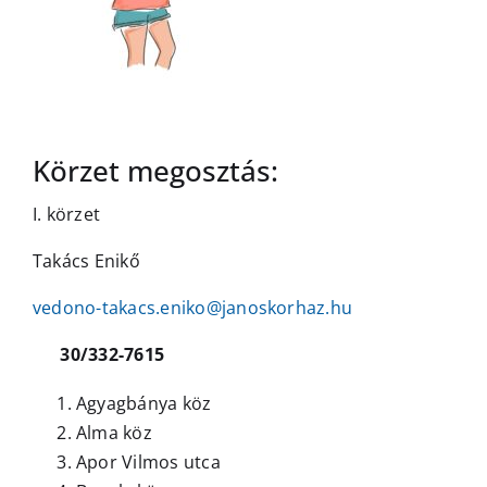
Körzet megosztás:
I. körzet
Takács Enikő
vedono-takacs.eniko@janoskorhaz.hu
30/332-7615
Agyagbánya köz
Alma köz
Apor Vilmos utca