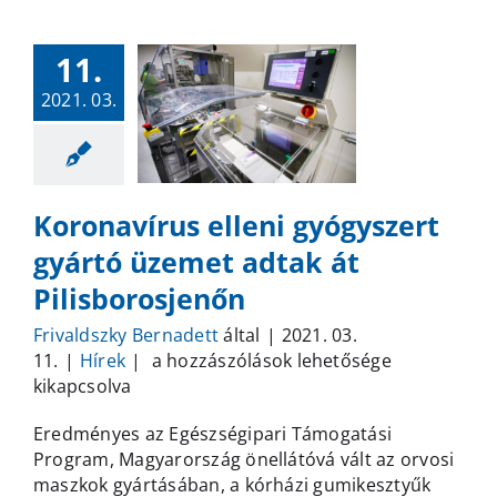
11.
2021. 03.
Koronavírus elleni gyógyszert
gyártó üzemet adtak át
Pilisborosjenőn
Frivaldszky Bernadett
által
|
2021. 03.
Koronavírus
11.
|
Hírek
|
a hozzászólások lehetősége
elleni
kikapcsolva
gyógyszert
Eredményes az Egészségipari Támogatási
gyártó
Program, Magyarország önellátóvá vált az orvosi
üzemet
maszkok gyártásában, a kórházi gumikesztyűk
adtak