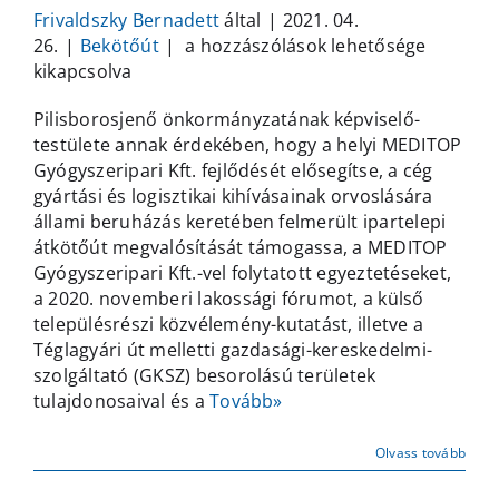
Frivaldszky Bernadett
által
|
2021. 04.
Közlemény
26.
|
Bekötőút
|
a hozzászólások lehetősége
–
kikapcsolva
ipartelepi
Pilisborosjenő önkormányzatának képviselő-
átkötőút
testülete annak érdekében, hogy a helyi MEDITOP
bejegyzéshez
Gyógyszeripari Kft. fejlődését elősegítse, a cég
gyártási és logisztikai kihívásainak orvoslására
állami beruházás keretében felmerült ipartelepi
átkötőút megvalósítását támogassa, a MEDITOP
Gyógyszeripari Kft.-vel folytatott egyeztetéseket,
a 2020. novemberi lakossági fórumot, a külső
településrészi közvélemény-kutatást, illetve a
Téglagyári út melletti gazdasági-kereskedelmi-
szolgáltató (GKSZ) besorolású területek
tulajdonosaival és a
Tovább»
Olvass tovább