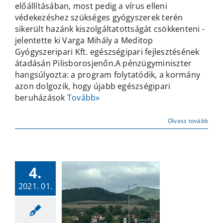
előállításában, most pedig a vírus elleni
át
védekezéshez szükséges gyógyszerek terén
Pilisborosjenőn
sikerült hazánk kiszolgáltatottságát csökkenteni -
bejegyzéshez
jelentette ki Varga Mihály a Meditop
Gyógyszeripari Kft. egészségipari fejlesztésének
átadásán Pilisborosjenőn.A pénzügyminiszter
hangsúlyozta: a program folytatódik, a kormány
azon dolgozik, hogy újabb egészségipari
beruházások
Tovább»
Olvass tovább
4.
2021. 01.