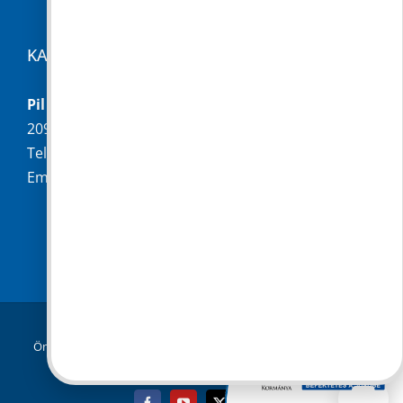
KAPCSOLAT
Pilisborosjenő Község Önkormányzata
2097 Pilisborosjenő, Fő u. 16.
Telefon:
+36 (26) 336-028
Email:
hivatal@pilisborosjeno.hu
© Copyright 2019 -
2026 |
Pilisborosjenő
Önkormányzata
|
Adatkezelési tájékoztató
| Minden jog
fenntartva