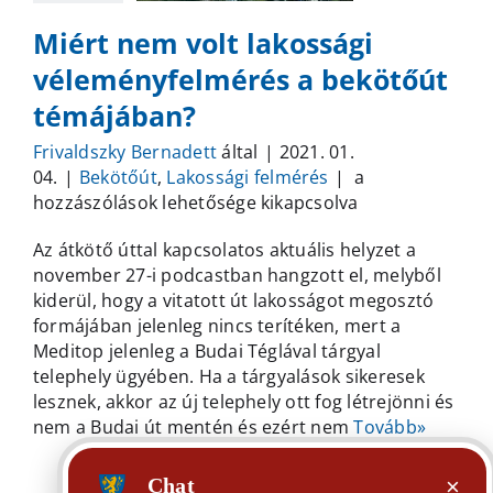
Miért nem volt lakossági
véleményfelmérés a bekötőút
témájában?
Frivaldszky Bernadett
által
|
2021. 01.
Miért
04.
|
Bekötőút
,
Lakossági felmérés
|
a
nem
hozzászólások lehetősége kikapcsolva
volt
Az átkötő úttal kapcsolatos aktuális helyzet a
lakossági
november 27-i podcastban hangzott el, melyből
véleményfelmér
kiderül, hogy a vitatott út lakosságot megosztó
a
formájában jelenleg nincs terítéken, mert a
bekötőút
Meditop jelenleg a Budai Téglával tárgyal
témájában?
telephely ügyében. Ha a tárgyalások sikeresek
bejegyzéshez
lesznek, akkor az új telephely ott fog létrejönni és
nem a Budai út mentén és ezért nem
Tovább»
Olvass tovább