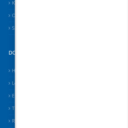
Közszolgáltatók, közbiztonság
Oktatás
Szociális ügyek
DOKUMENTUMTÁR
Hirdetmények
Letölthető nyomtatványok
Előterjesztések
Testületi határozatok
Rendeletek