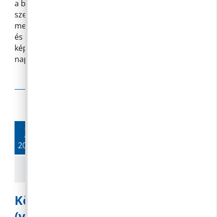
a bekötőúttal kapcsolatos kérdéseit közvetlenül a
szereplőknek tehesse fel. Az eseményre
meghívták a Meditop Gyógyszeripari Kft. vezetőit
és a Nemzeti Infrastruktúra Fejlesztő Zrt. (NIF)
képviselőit, valamint az út tervezőit is. A NIF pár
nappal a rendezvény előtt azonban
Tovább»
Olvass tovább
20.
2020. 10.
Közmeghallgatás – 2020.10.19.
(videó)